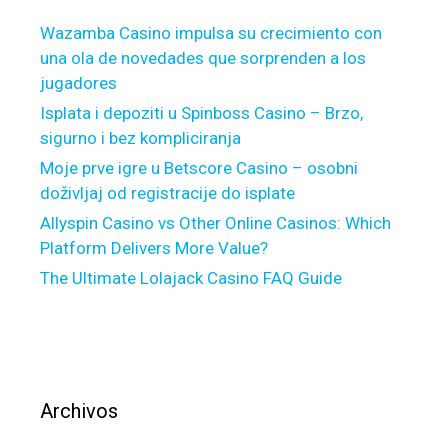
r
Wazamba Casino impulsa su crecimiento con
i
una ola de novedades que sorprenden a los
s
jugadores
s
a
Isplata i depoziti u Spinboss Casino – Brzo,
n
sigurno i bez kompliciranja
s
Moje prve igre u Betscore Casino – osobni
n
doživljaj od registracije do isplate
o
Allyspin Casino vs Other Online Casinos: Which
u
Platform Delivers More Value?
v
The Ultimate Lolajack Casino FAQ Guide
e
l
l
e
e
n
Archivos
s
u