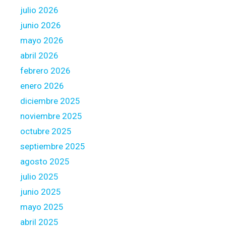
julio 2026
i
t
junio 2026
e
mayo 2026
c
abril 2026
e
febrero 2026
r
e
enero 2026
n
diciembre 2025
c
noviembre 2025
a
octubre 2025
r
d
septiembre 2025
n
agosto 2025
e
julio 2025
v
junio 2025
a
p
mayo 2025
a
abril 2025