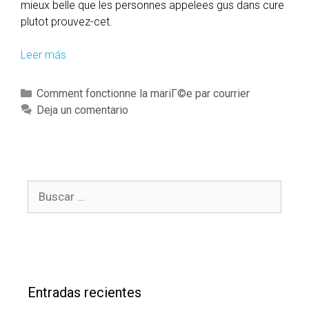
mieux belle que les personnes appelees gus dans cure
plutot prouvez-cet.
Leer más
Q
u
e
C
Comment fonctionne la mariГ©e par courrier
l
a
Deja un comentario
q
t
u
e
’
g
u
o
n
B
r
q
u
í
u
s
a
e
c
s
n
a
’
r
e
Entradas recientes
:
c