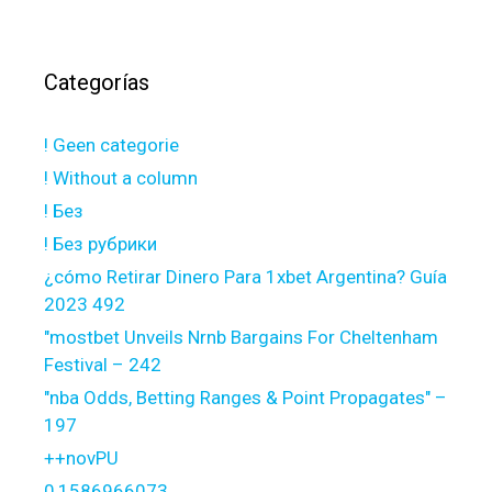
Categorías
! Geen categorie
! Without a column
! Без
! Без рубрики
¿cómo Retirar Dinero Para 1xbet Argentina? Guía
2023 492
"mostbet Unveils Nrnb Bargains For Cheltenham
Festival – 242
"nba Odds, Betting Ranges & Point Propagates" –
197
++novPU
0,1586966073