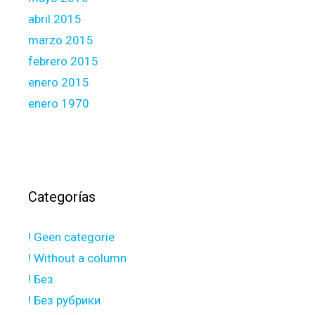
abril 2015
marzo 2015
febrero 2015
enero 2015
enero 1970
Categorías
! Geen categorie
! Without a column
! Без
! Без рубрики