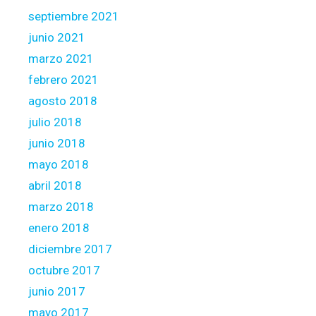
septiembre 2021
junio 2021
marzo 2021
febrero 2021
agosto 2018
julio 2018
junio 2018
mayo 2018
abril 2018
marzo 2018
enero 2018
diciembre 2017
octubre 2017
junio 2017
mayo 2017