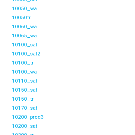
10050_wa
10050tr
10060_wa
10065_wa
10100_sat
10100_sat2
10100_tr
10100_wa
10110_sat
10150_sat
10150_tr
10170_sat
10200_prod3
10200_sat