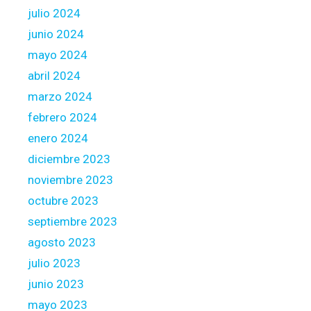
julio 2024
junio 2024
mayo 2024
abril 2024
marzo 2024
febrero 2024
enero 2024
diciembre 2023
noviembre 2023
octubre 2023
septiembre 2023
agosto 2023
julio 2023
junio 2023
mayo 2023