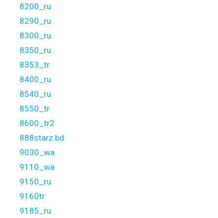
8200_ru
8290_ru
8300_ru
8350_ru
8353_tr
8400_ru
8540_ru
8550_tr
8600_tr2
888starz bd
9030_wa
9110_wa
9150_ru
9160tr
9185_ru