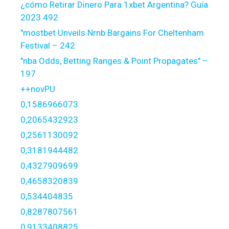
¿cómo Retirar Dinero Para 1xbet Argentina? Guía
2023 492
"mostbet Unveils Nrnb Bargains For Cheltenham
Festival – 242
"nba Odds, Betting Ranges & Point Propagates" –
197
++novPU
0,1586966073
0,2065432923
0,2561130092
0,3181944482
0,4327909699
0,4658320839
0,534404835
0,8287807561
0,9133408825