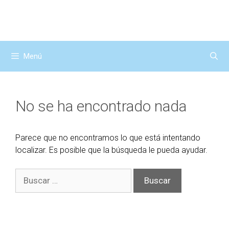
Saltar
al
contenido
Menú
No se ha encontrado nada
Parece que no encontramos lo que está intentando
localizar. Es posible que la búsqueda le pueda ayudar.
B
u
s
c
a