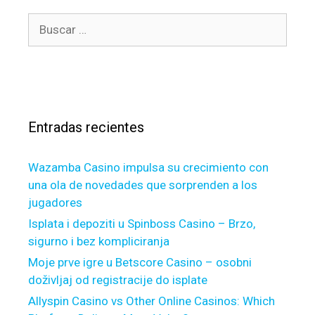
r
B
:
u
s
c
a
r
Entradas recientes
:
Wazamba Casino impulsa su crecimiento con
una ola de novedades que sorprenden a los
jugadores
Isplata i depoziti u Spinboss Casino – Brzo,
sigurno i bez kompliciranja
Moje prve igre u Betscore Casino – osobni
doživljaj od registracije do isplate
Allyspin Casino vs Other Online Casinos: Which