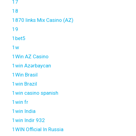
17
18
1870 links Mix Casino (AZ)
19
1bet5
1w
1Win AZ Casino
1win Azərbaycan
1Win Brasil
1win Brazil
1win casino spanish
1win fr
1win India
1win Indir 932
1WIN Official In Russia