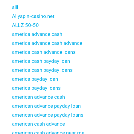
alll
Allyspin-casino.net
ALLZ 50-50
america advance cash
america advance cash advance
america cash advance loans
america cash payday loan
america cash payday loans
america payday loan
america payday loans
american advance cash
american advance payday loan
american advance payday loans
american cash advance
american cash advance near me