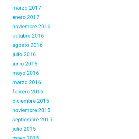
marzo 2017
enero 2017
noviembre 2016
octubre 2016
agosto 2016
julio 2016
junio 2016
mayo 2016
marzo 2016
febrero 2016
diciembre 2015
noviembre 2015
septiembre 2015
julio 2015
mayo 2015