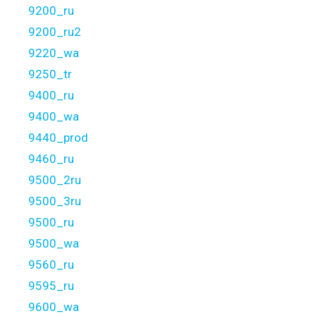
9200_ru
9200_ru2
9220_wa
9250_tr
9400_ru
9400_wa
9440_prod
9460_ru
9500_2ru
9500_3ru
9500_ru
9500_wa
9560_ru
9595_ru
9600_wa