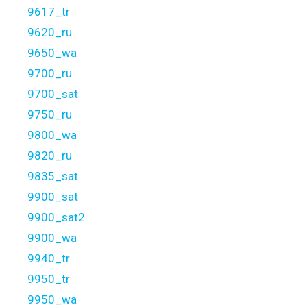
9617_tr
9620_ru
9650_wa
9700_ru
9700_sat
9750_ru
9800_wa
9820_ru
9835_sat
9900_sat
9900_sat2
9900_wa
9940_tr
9950_tr
9950_wa