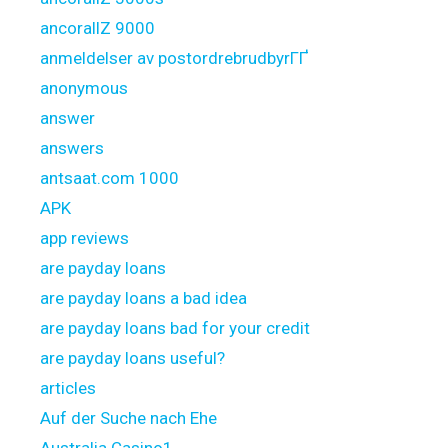
ancorallZ 9000
anmeldelser av postordrebrudbyrГҐ
anonymous
answer
answers
antsaat.com 1000
APK
app reviews
are payday loans
are payday loans a bad idea
are payday loans bad for your credit
are payday loans useful?
articles
Auf der Suche nach Ehe