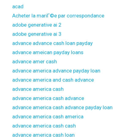
acad
Acheter la mariГ©e par correspondance
adobe generative ai 2
adobe generative ai 3
advance advance cash loan payday
advance ameican payday loans
advance amer cash
advance america advance payday loan
advance america and cash advance
advance america cash
advance america cash advance
advance america cash advance payday loan
advance america cash america
advance america cash cash
advance america cash loan