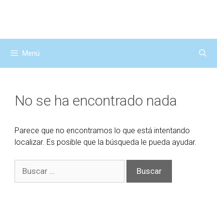
Saltar
al
contenido
Menú
No se ha encontrado nada
Parece que no encontramos lo que está intentando
localizar. Es posible que la búsqueda le pueda ayudar.
B
u
s
c
a