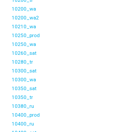
10200_tr
10200_wa
10200_wa2
10210_wa
10250_prod
10250_wa
10260_sat
10280_tr
10300_sat
10300_wa
10350_sat
10350_tr
10380_ru
10400_prod
10400_ru