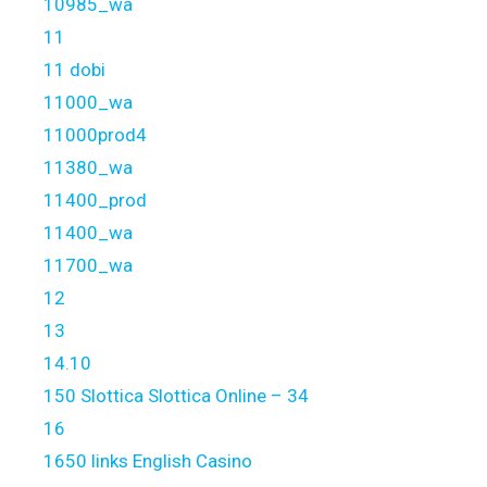
10985_wa
11
11 dobi
11000_wa
11000prod4
11380_wa
11400_prod
11400_wa
11700_wa
12
13
14.10
150 Slottica Slottica Online – 34
16
1650 links English Casino