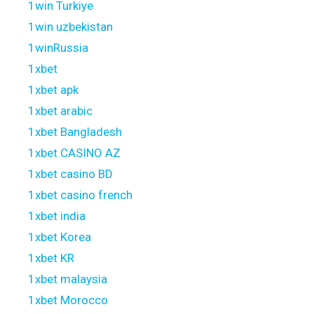
1win Turkiye
1win uzbekistan
1winRussia
1xbet
1xbet apk
1xbet arabic
1xbet Bangladesh
1xbet CASINO AZ
1xbet casino BD
1xbet casino french
1xbet india
1xbet Korea
1xbet KR
1xbet malaysia
1xbet Morocco