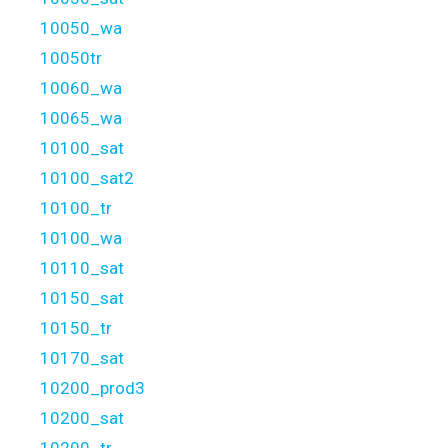
10050_wa
10050tr
10060_wa
10065_wa
10100_sat
10100_sat2
10100_tr
10100_wa
10110_sat
10150_sat
10150_tr
10170_sat
10200_prod3
10200_sat