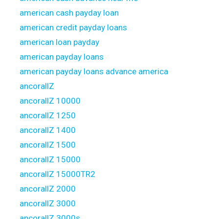
american cash payday loan
american credit payday loans
american loan payday
american payday loans
american payday loans advance america
ancorallZ
ancorallZ 10000
ancorallZ 1250
ancorallZ 1400
ancorallZ 1500
ancorallZ 15000
ancorallZ 15000TR2
ancorallZ 2000
ancorallZ 3000
ancorallZ 3000s