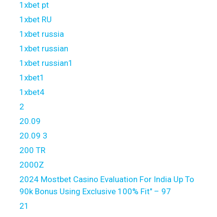
1xbet pt
1xbet RU
1xbet russia
1xbet russian
1xbet russian1
1xbet1
1xbet4
2
20.09
20.09 3
200 TR
2000Z
2024 Mostbet Casino Evaluation For India Up To
90k Bonus Using Exclusive 100% Fit" – 97
21