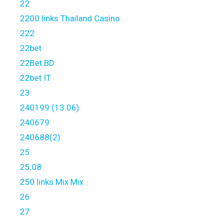
22
2200 links Thailand Casino
222
22bet
22Bet BD
22bet IT
23
240199 (13.06)
240679
240688(2)
25
25.08
250 links Mix Mix
26
27