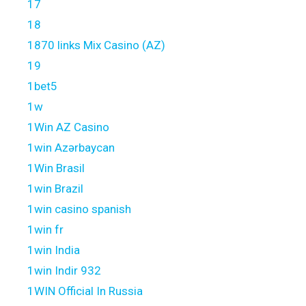
17
18
1870 links Mix Casino (AZ)
19
1bet5
1w
1Win AZ Casino
1win Azərbaycan
1Win Brasil
1win Brazil
1win casino spanish
1win fr
1win India
1win Indir 932
1WIN Official In Russia