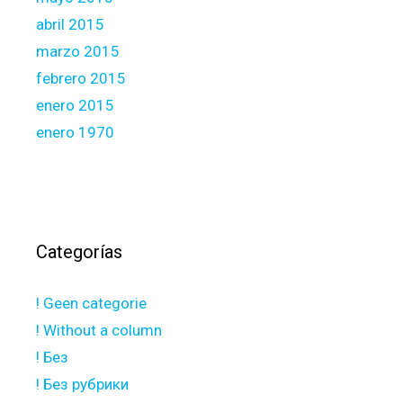
abril 2015
marzo 2015
febrero 2015
enero 2015
enero 1970
Categorías
! Geen categorie
! Without a column
! Без
! Без рубрики