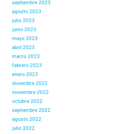
t
septiembre 2023
o
agosto 2023
i
julio 2023
-
junio 2023
m
e
mayo 2023
m
abril 2023
e
marzo 2023
r
febrero 2023
e
b
enero 2023
a
diciembre 2022
t
noviembre 2022
i
octubre 2022
r
?
septiembre 2022
agosto 2022
julio 2022