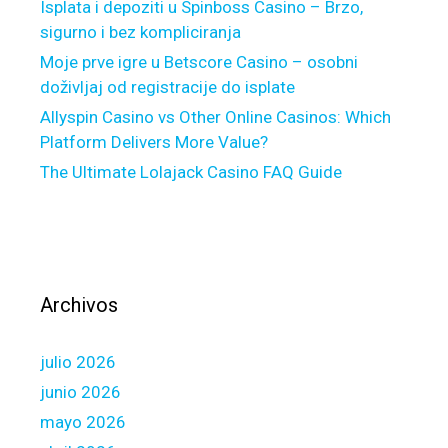
e
Isplata i depoziti u Spinboss Casino – Brzo,
u
sigurno i bez kompliciranja
l
Moje prve igre u Betscore Casino – osobni
e
doživljaj od registracije do isplate
m
Allyspin Casino vs Other Online Casinos: Which
e
Platform Delivers More Value?
n
The Ultimate Lolajack Casino FAQ Guide
t
d
’
u
n
e
Archivos
h
i
julio 2026
s
t
junio 2026
o
mayo 2026
i