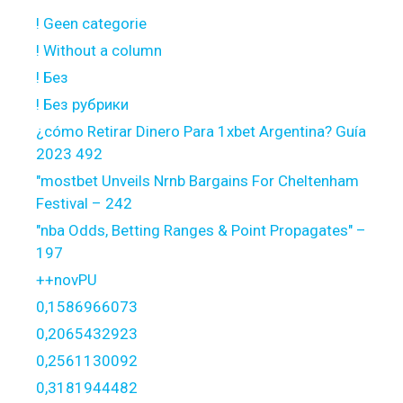
! Geen categorie
! Without a column
! Без
! Без рубрики
¿cómo Retirar Dinero Para 1xbet Argentina? Guía
2023 492
"mostbet Unveils Nrnb Bargains For Cheltenham
Festival – 242
"nba Odds, Betting Ranges & Point Propagates" –
197
++novPU
0,1586966073
0,2065432923
0,2561130092
0,3181944482