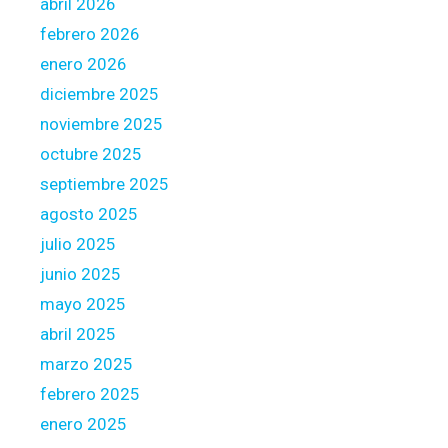
abril 2026
r
febrero 2026
e
s
enero 2026
t
diciembre 2025
u
noviembre 2025
p
octubre 2025
e
f
septiembre 2025
i
agosto 2025
a
julio 2025
n
junio 2025
t
s
mayo 2025
a
abril 2025
u
marzo 2025
f
febrero 2025
q
u
enero 2025
e