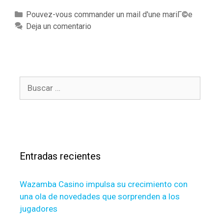
u
C
Pouvez-vous commander un mail d'une mariГ©e
s
a
Deja un comentario
-
t
m
e
e
g
m
o
e
B
r
a
u
í
b
s
a
a
c
s
n
a
d
r
o
Entradas recientes
:
n
n
Wazamba Casino impulsa su crecimiento con
e
una ola de novedades que sorprenden a los
z
jugadores
s