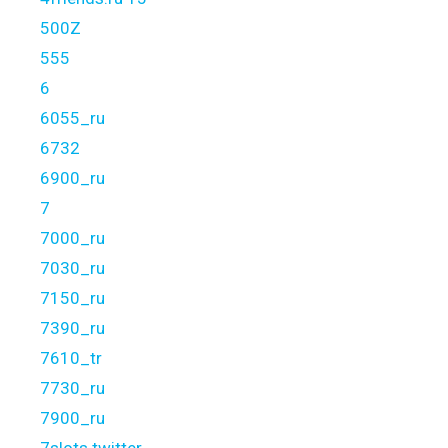
500Z
555
6
6055_ru
6732
6900_ru
7
7000_ru
7030_ru
7150_ru
7390_ru
7610_tr
7730_ru
7900_ru
7slots twitter