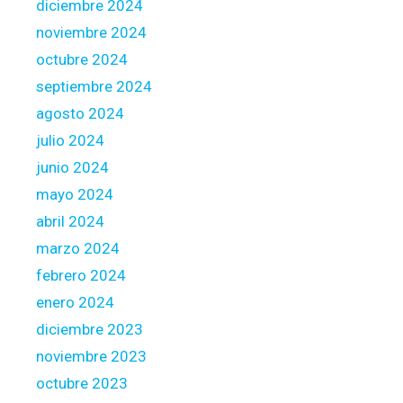
diciembre 2024
v
noviembre 2024
o
octubre 2024
t
r
septiembre 2024
e
agosto 2024
o
julio 2024
b
junio 2024
j
e
mayo 2024
c
abril 2024
t
marzo 2024
i
febrero 2024
f
e
enero 2024
s
diciembre 2023
t
noviembre 2023
d
octubre 2023
e