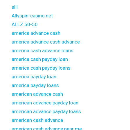
alll
Allyspin-casino.net
ALLZ 50-50
america advance cash
america advance cash advance
america cash advance loans
america cash payday loan
america cash payday loans
america payday loan
america payday loans
american advance cash
american advance payday loan
american advance payday loans
american cash advance
american cash advance near me