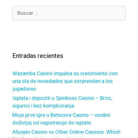
r
B
:
u
s
c
a
r
Entradas recientes
:
Wazamba Casino impulsa su crecimiento con
una ola de novedades que sorprenden a los
jugadores
Isplata i depoziti u Spinboss Casino – Brzo,
sigurno i bez kompliciranja
Moje prve igre u Betscore Casino – osobni
doživljaj od registracije do isplate
Allyspin Casino vs Other Online Casinos: Which