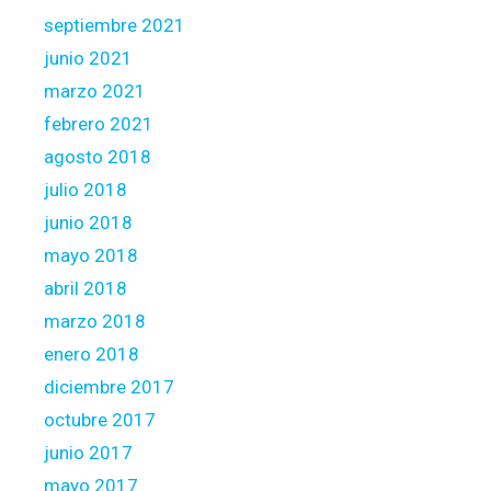
septiembre 2021
junio 2021
marzo 2021
febrero 2021
agosto 2018
julio 2018
junio 2018
mayo 2018
abril 2018
marzo 2018
enero 2018
diciembre 2017
octubre 2017
junio 2017
mayo 2017