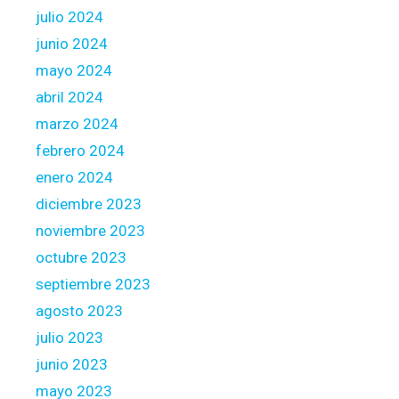
julio 2024
junio 2024
mayo 2024
abril 2024
marzo 2024
febrero 2024
enero 2024
diciembre 2023
noviembre 2023
octubre 2023
septiembre 2023
agosto 2023
julio 2023
junio 2023
mayo 2023