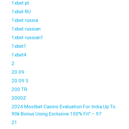
1xbet pt
1xbet RU
1xbet russia
1xbet russian
1xbet russian1
1xbet1
1xbet4
2
20.09
20.09 3
200 TR
2000Z
2024 Mostbet Casino Evaluation For India Up To
90k Bonus Using Exclusive 100% Fit" – 97
21