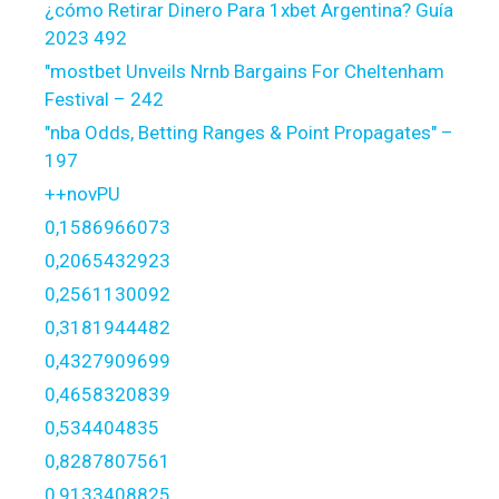
¿cómo Retirar Dinero Para 1xbet Argentina? Guía
2023 492
"mostbet Unveils Nrnb Bargains For Cheltenham
Festival – 242
"nba Odds, Betting Ranges & Point Propagates" –
197
++novPU
0,1586966073
0,2065432923
0,2561130092
0,3181944482
0,4327909699
0,4658320839
0,534404835
0,8287807561
0,9133408825