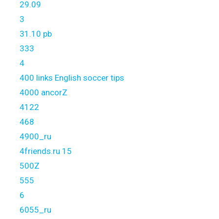
29.09
3
31.10 pb
333
4
400 links English soccer tips
4000 ancorZ
4122
468
4900_ru
4friends.ru 15
500Z
555
6
6055_ru