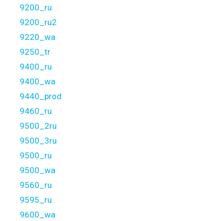
9200_ru
9200_ru2
9220_wa
9250_tr
9400_ru
9400_wa
9440_prod
9460_ru
9500_2ru
9500_3ru
9500_ru
9500_wa
9560_ru
9595_ru
9600_wa