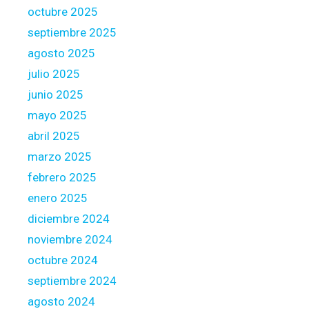
octubre 2025
septiembre 2025
agosto 2025
julio 2025
junio 2025
mayo 2025
abril 2025
marzo 2025
febrero 2025
enero 2025
diciembre 2024
noviembre 2024
octubre 2024
septiembre 2024
agosto 2024