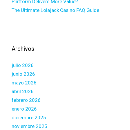
Platform Delivers More Value?
The Ultimate Lolajack Casino FAQ Guide
Archivos
julio 2026
junio 2026
mayo 2026
abril 2026
febrero 2026
enero 2026
diciembre 2025
noviembre 2025