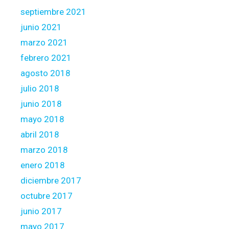
septiembre 2021
junio 2021
marzo 2021
febrero 2021
agosto 2018
julio 2018
junio 2018
mayo 2018
abril 2018
marzo 2018
enero 2018
diciembre 2017
octubre 2017
junio 2017
mayo 2017