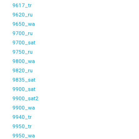
9617_tr
9620_ru
9650_wa
9700_ru
9700_sat
9750_ru
9800_wa
9820_ru
9835_sat
9900_sat
9900_sat2
9900_wa
9940_tr
9950_tr
9950_wa