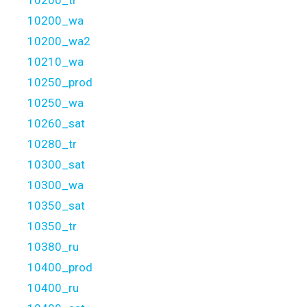
10200_tr
10200_wa
10200_wa2
10210_wa
10250_prod
10250_wa
10260_sat
10280_tr
10300_sat
10300_wa
10350_sat
10350_tr
10380_ru
10400_prod
10400_ru