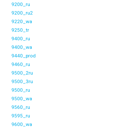
9200_ru
9200_ru2
9220_wa
9250_tr
9400_ru
9400_wa
9440_prod
9460_ru
9500_2ru
9500_3ru
9500_ru
9500_wa
9560_ru
9595_ru
9600_wa