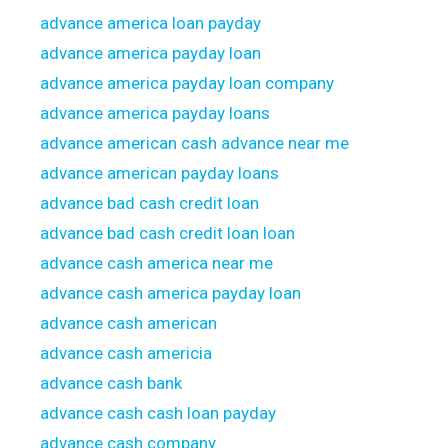
advance america loan payday
advance america payday loan
advance america payday loan company
advance america payday loans
advance american cash advance near me
advance american payday loans
advance bad cash credit loan
advance bad cash credit loan loan
advance cash america near me
advance cash america payday loan
advance cash american
advance cash americia
advance cash bank
advance cash cash loan payday
advance cash company