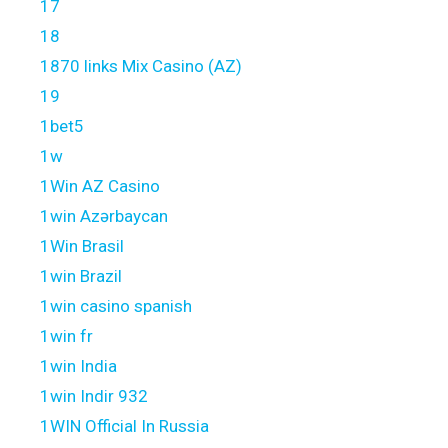
17
18
1870 links Mix Casino (AZ)
19
1bet5
1w
1Win AZ Casino
1win Azərbaycan
1Win Brasil
1win Brazil
1win casino spanish
1win fr
1win India
1win Indir 932
1WIN Official In Russia