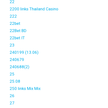
22
2200 links Thailand Casino
222
22bet
22Bet BD
22bet IT
23
240199 (13.06)
240679
240688(2)
25
25.08
250 links Mix Mix
26
27