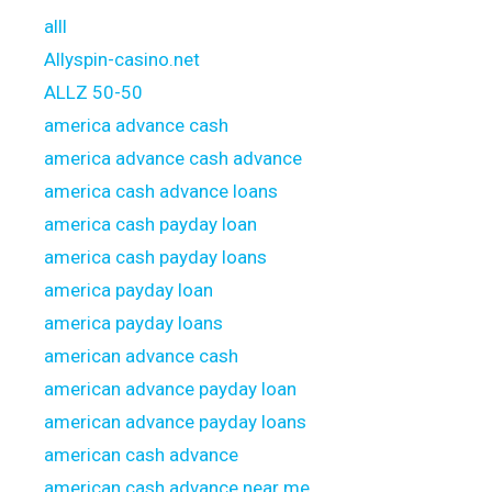
alll
Allyspin-casino.net
ALLZ 50-50
america advance cash
america advance cash advance
america cash advance loans
america cash payday loan
america cash payday loans
america payday loan
america payday loans
american advance cash
american advance payday loan
american advance payday loans
american cash advance
american cash advance near me