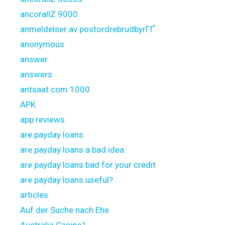
ancorallZ 9000
anmeldelser av postordrebrudbyrГҐ
anonymous
answer
answers
antsaat.com 1000
APK
app reviews
are payday loans
are payday loans a bad idea
are payday loans bad for your credit
are payday loans useful?
articles
Auf der Suche nach Ehe