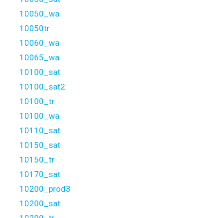
10050_wa
10050tr
10060_wa
10065_wa
10100_sat
10100_sat2
10100_tr
10100_wa
10110_sat
10150_sat
10150_tr
10170_sat
10200_prod3
10200_sat