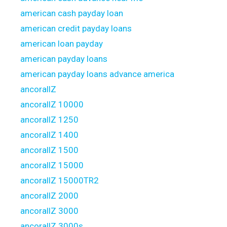
american cash payday loan
american credit payday loans
american loan payday
american payday loans
american payday loans advance america
ancorallZ
ancorallZ 10000
ancorallZ 1250
ancorallZ 1400
ancorallZ 1500
ancorallZ 15000
ancorallZ 15000TR2
ancorallZ 2000
ancorallZ 3000
ancorallZ 3000s