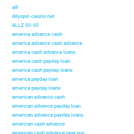
alll
Allyspin-casino.net
ALLZ 50-50
america advance cash
america advance cash advance
america cash advance loans
america cash payday loan
america cash payday loans
america payday loan
america payday loans
american advance cash
american advance payday loan
american advance payday loans
american cash advance
american cash advance near me