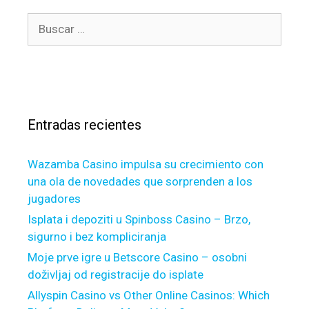
r
B
:
u
s
c
a
r
Entradas recientes
:
Wazamba Casino impulsa su crecimiento con
una ola de novedades que sorprenden a los
jugadores
Isplata i depoziti u Spinboss Casino – Brzo,
sigurno i bez kompliciranja
Moje prve igre u Betscore Casino – osobni
doživljaj od registracije do isplate
Allyspin Casino vs Other Online Casinos: Which