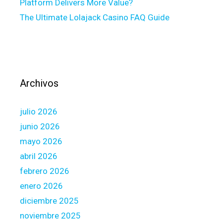
Platform Delivers More Value?
The Ultimate Lolajack Casino FAQ Guide
Archivos
julio 2026
junio 2026
mayo 2026
abril 2026
febrero 2026
enero 2026
diciembre 2025
noviembre 2025