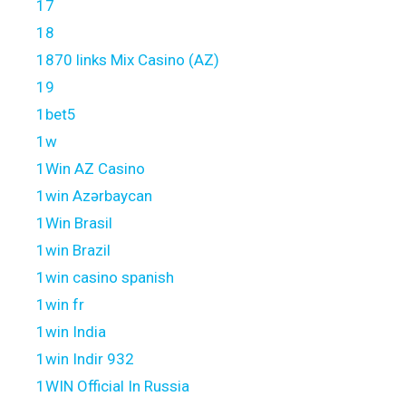
17
18
1870 links Mix Casino (AZ)
19
1bet5
1w
1Win AZ Casino
1win Azərbaycan
1Win Brasil
1win Brazil
1win casino spanish
1win fr
1win India
1win Indir 932
1WIN Official In Russia