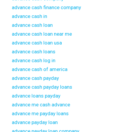
advance cash finance company
advance cash in
advance cash loan
advance cash loan near me
advance cash loan usa
advance cash loans
advance cash log in
advance cash of america
advance cash payday
advance cash payday loans
advance loans payday
advance me cash advance
advance me payday loans
advance payday loan
advance payday loan company