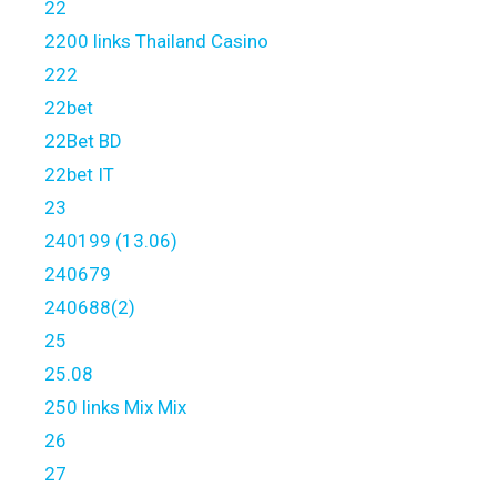
22
2200 links Thailand Casino
222
22bet
22Bet BD
22bet IT
23
240199 (13.06)
240679
240688(2)
25
25.08
250 links Mix Mix
26
27