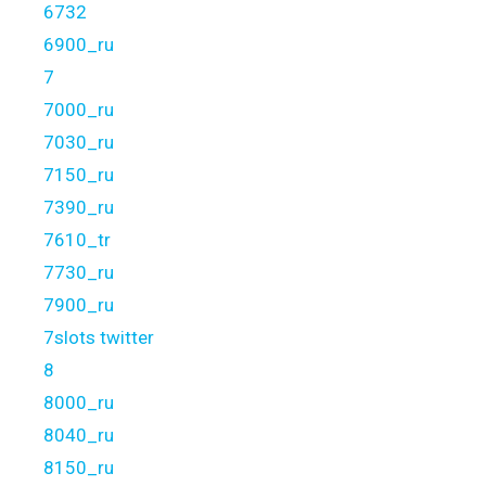
6732
6900_ru
7
7000_ru
7030_ru
7150_ru
7390_ru
7610_tr
7730_ru
7900_ru
7slots twitter
8
8000_ru
8040_ru
8150_ru