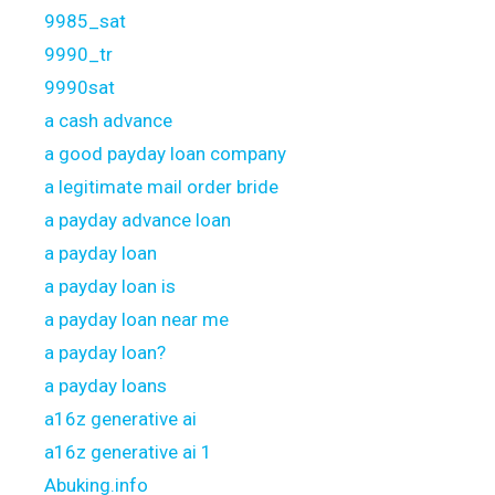
9985_sat
9990_tr
9990sat
a cash advance
a good payday loan company
a legitimate mail order bride
a payday advance loan
a payday loan
a payday loan is
a payday loan near me
a payday loan?
a payday loans
a16z generative ai
a16z generative ai 1
Abuking.info