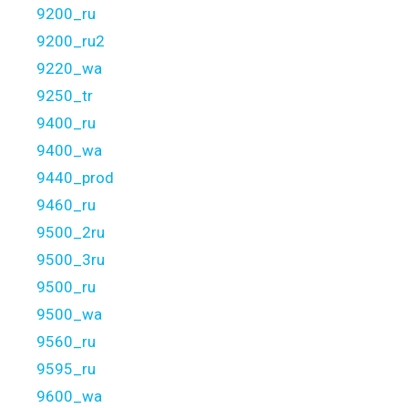
9200_ru
9200_ru2
9220_wa
9250_tr
9400_ru
9400_wa
9440_prod
9460_ru
9500_2ru
9500_3ru
9500_ru
9500_wa
9560_ru
9595_ru
9600_wa