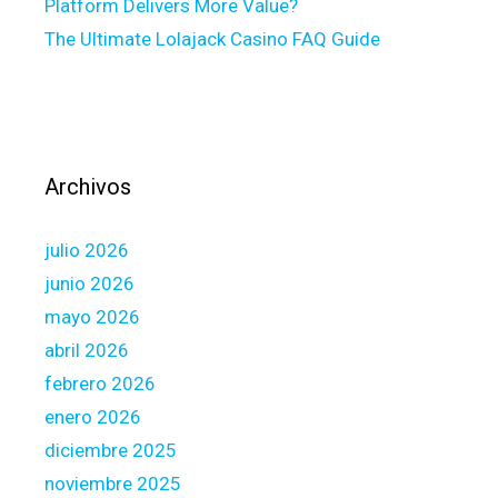
Platform Delivers More Value?
The Ultimate Lolajack Casino FAQ Guide
Archivos
julio 2026
junio 2026
mayo 2026
abril 2026
febrero 2026
enero 2026
diciembre 2025
noviembre 2025