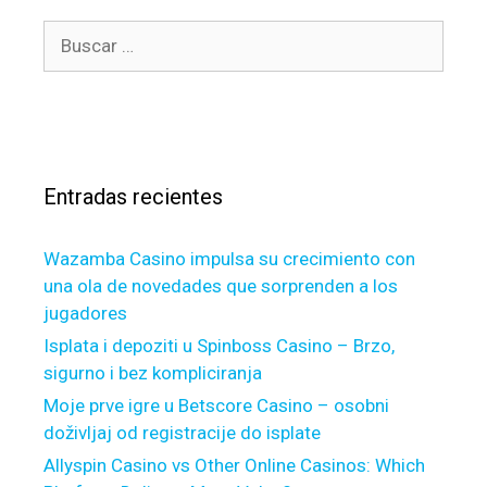
r
B
:
u
s
c
a
r
Entradas recientes
:
Wazamba Casino impulsa su crecimiento con
una ola de novedades que sorprenden a los
jugadores
Isplata i depoziti u Spinboss Casino – Brzo,
sigurno i bez kompliciranja
Moje prve igre u Betscore Casino – osobni
doživljaj od registracije do isplate
Allyspin Casino vs Other Online Casinos: Which