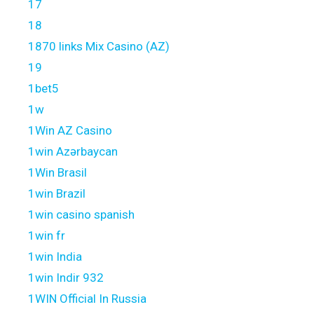
17
18
1870 links Mix Casino (AZ)
19
1bet5
1w
1Win AZ Casino
1win Azərbaycan
1Win Brasil
1win Brazil
1win casino spanish
1win fr
1win India
1win Indir 932
1WIN Official In Russia