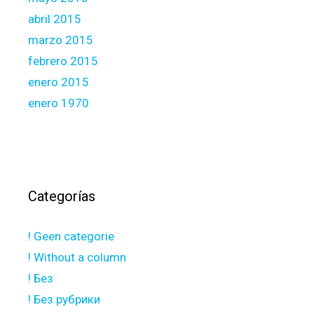
abril 2015
marzo 2015
febrero 2015
enero 2015
enero 1970
Categorías
! Geen categorie
! Without a column
! Без
! Без рубрики