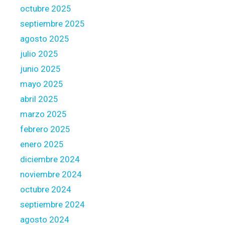
octubre 2025
septiembre 2025
agosto 2025
julio 2025
junio 2025
mayo 2025
abril 2025
marzo 2025
febrero 2025
enero 2025
diciembre 2024
noviembre 2024
octubre 2024
septiembre 2024
agosto 2024