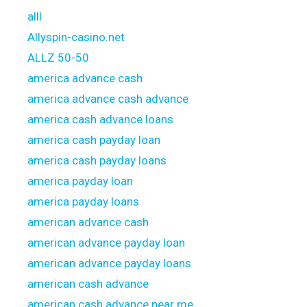
alll
Allyspin-casino.net
ALLZ 50-50
america advance cash
america advance cash advance
america cash advance loans
america cash payday loan
america cash payday loans
america payday loan
america payday loans
american advance cash
american advance payday loan
american advance payday loans
american cash advance
american cash advance near me