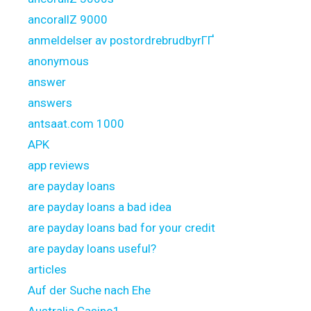
ancorallZ 9000
anmeldelser av postordrebrudbyrГҐ
anonymous
answer
answers
antsaat.com 1000
APK
app reviews
are payday loans
are payday loans a bad idea
are payday loans bad for your credit
are payday loans useful?
articles
Auf der Suche nach Ehe