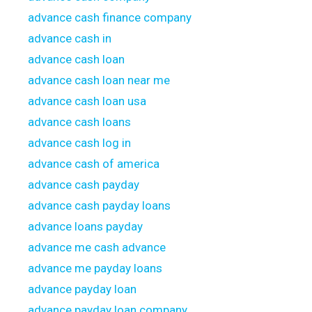
advance cash finance company
advance cash in
advance cash loan
advance cash loan near me
advance cash loan usa
advance cash loans
advance cash log in
advance cash of america
advance cash payday
advance cash payday loans
advance loans payday
advance me cash advance
advance me payday loans
advance payday loan
advance payday loan company