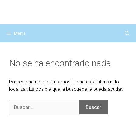
Saltar
al
contenido
Menú
No se ha encontrado nada
Parece que no encontramos lo que está intentando
localizar. Es posible que la búsqueda le pueda ayudar.
B
u
s
c
a