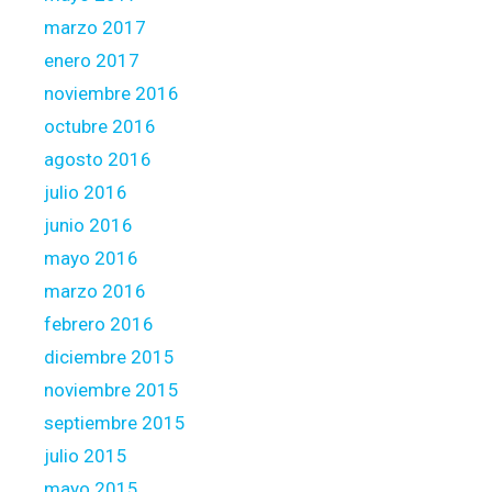
marzo 2017
enero 2017
noviembre 2016
octubre 2016
agosto 2016
julio 2016
junio 2016
mayo 2016
marzo 2016
febrero 2016
diciembre 2015
noviembre 2015
septiembre 2015
julio 2015
mayo 2015