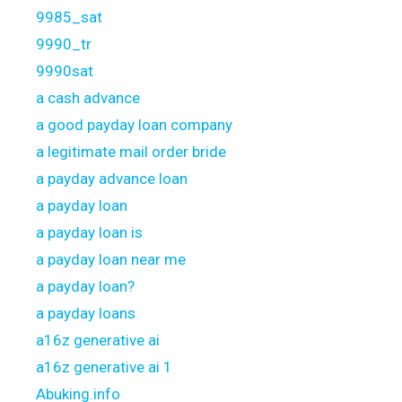
9985_sat
9990_tr
9990sat
a cash advance
a good payday loan company
a legitimate mail order bride
a payday advance loan
a payday loan
a payday loan is
a payday loan near me
a payday loan?
a payday loans
a16z generative ai
a16z generative ai 1
Abuking.info