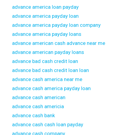
advance america loan payday
advance america payday loan
advance america payday loan company
advance america payday loans
advance american cash advance near me
advance american payday loans
advance bad cash credit loan
advance bad cash credit loan loan
advance cash america near me
advance cash america payday loan
advance cash american
advance cash americia
advance cash bank
advance cash cash loan payday
advance cash company