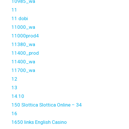
10985_wa
11
11 dobi
11000_wa
11000prod4
11380_wa
11400_prod
11400_wa
11700_wa
12
13
14.10
150 Slottica Slottica Online – 34
16
1650 links English Casino