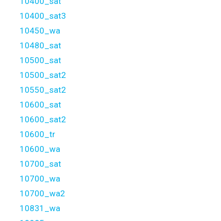
10400_sat
10400_sat3
10450_wa
10480_sat
10500_sat
10500_sat2
10550_sat2
10600_sat
10600_sat2
10600_tr
10600_wa
10700_sat
10700_wa
10700_wa2
10831_wa