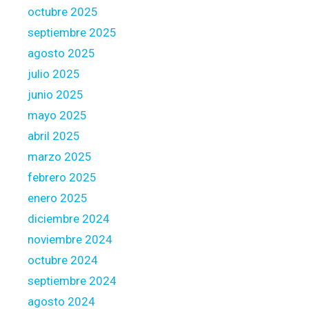
octubre 2025
septiembre 2025
agosto 2025
julio 2025
junio 2025
mayo 2025
abril 2025
marzo 2025
febrero 2025
enero 2025
diciembre 2024
noviembre 2024
octubre 2024
septiembre 2024
agosto 2024