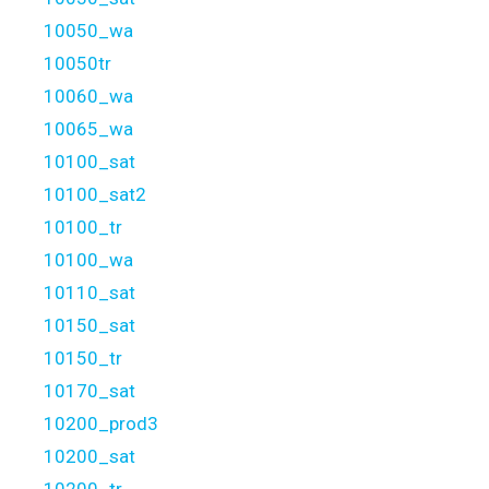
10050_wa
10050tr
10060_wa
10065_wa
10100_sat
10100_sat2
10100_tr
10100_wa
10110_sat
10150_sat
10150_tr
10170_sat
10200_prod3
10200_sat