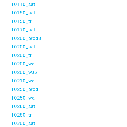
10110_sat
10150_sat
10150_tr
10170_sat
10200_prod3
10200_sat
10200_tr
10200_wa
10200_wa2
10210_wa
10250_prod
10250_wa
10260_sat
10280_tr
10300_sat