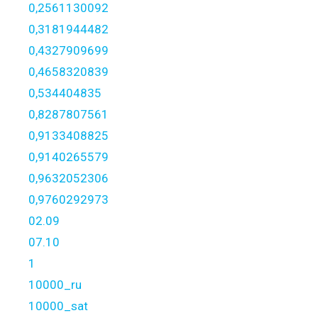
0,2561130092
0,3181944482
0,4327909699
0,4658320839
0,534404835
0,8287807561
0,9133408825
0,9140265579
0,9632052306
0,9760292973
02.09
07.10
1
10000_ru
10000_sat