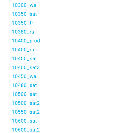
10300_wa
10350_sat
10350_tr
10380_ru
10400_prod
10400_ru
10400_sat
10400_sat3
10450_wa
10480_sat
10500_sat
10500_sat2
10550_sat2
10600_sat
10600_sat2