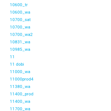
10600_tr
10600_wa
10700_sat
10700_wa
10700_wa2
10831_wa
10985_wa
11
11 dobi
11000_wa
11000prod4
11380_wa
11400_prod
11400_wa
11700_wa