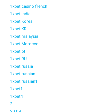
1xbet casino french
1xbet india
1xbet Korea
1xbet KR
1xbet malaysia
1xbet Morocco
1xbet pt
1xbet RU
1xbet russia
1xbet russian
1xbet russian1
1xbet1
1xbet4
2
20.09