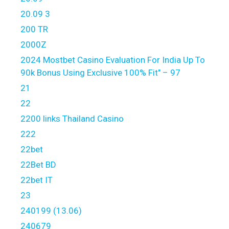
20.09 3
200 TR
2000Z
2024 Mostbet Casino Evaluation For India Up To
90k Bonus Using Exclusive 100% Fit" – 97
21
22
2200 links Thailand Casino
222
22bet
22Bet BD
22bet IT
23
240199 (13.06)
240679