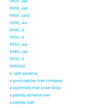
9835_sat
9900_sat
9900_sat2
9900_wa
9940_tr
9950_tr
9950_wa
9985_sat
9990_tr
9990sat
a cash advance
a good payday loan company
a legitimate mail order bride
a payday advance loan
a payday loan