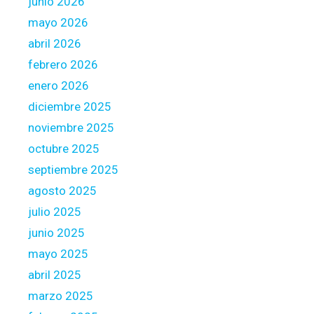
junio 2026
f
mayo 2026
o
abril 2026
r
febrero 2026
m
a
enero 2026
t
diciembre 2025
i
noviembre 2025
o
octubre 2025
n
,
septiembre 2025
s
agosto 2025
u
julio 2025
c
junio 2025
h
a
mayo 2025
s
abril 2025
y
marzo 2025
o