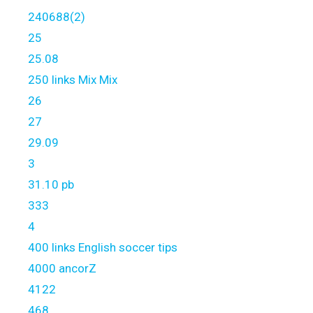
240688(2)
25
25.08
250 links Mix Mix
26
27
29.09
3
31.10 pb
333
4
400 links English soccer tips
4000 ancorZ
4122
468