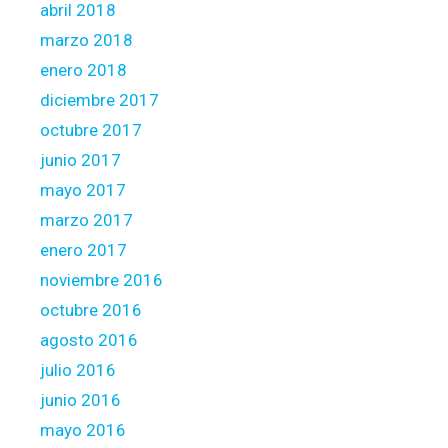
c
abril 2018
a
marzo 2018
d
enero 2018
d
diciembre 2017
r
e
octubre 2017
s
junio 2017
s
mayo 2017
;
marzo 2017
enero 2017
noviembre 2016
octubre 2016
agosto 2016
julio 2016
junio 2016
mayo 2016