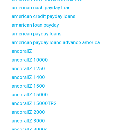
american cash payday loan
american credit payday loans
american loan payday
american payday loans
american payday loans advance america
ancorallZ
ancorallZ 10000
ancorallZ 1250
ancorallZ 1400
ancorallZ 1500
ancorallZ 15000
ancorallZ 15000TR2
ancorallZ 2000
ancorallZ 3000
ancorallZ 3000s