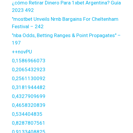
¿cómo Retirar Dinero Para 1xbet Argentina? Guía
2023 492
"mostbet Unveils Nrnb Bargains For Cheltenham
Festival – 242
"nba Odds, Betting Ranges & Point Propagates" –
197
++novPU
0,1586966073
0,2065432923
0,2561130092
0,3181944482
0,4327909699
0,4658320839
0,534404835
0,8287807561
0,9133408825