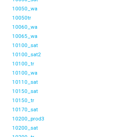
10050_wa
10050tr
10060_wa
10065_wa
10100_sat
10100_sat2
10100_tr
10100_wa
10110_sat
10150_sat
10150_tr
10170_sat
10200_prod3
10200_sat