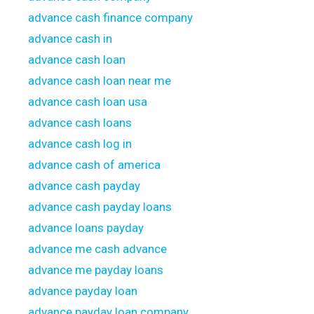
advance cash finance company
advance cash in
advance cash loan
advance cash loan near me
advance cash loan usa
advance cash loans
advance cash log in
advance cash of america
advance cash payday
advance cash payday loans
advance loans payday
advance me cash advance
advance me payday loans
advance payday loan
advance payday loan company