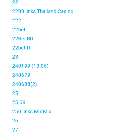
22
2200 links Thailand Casino
222
22bet
22Bet BD
22bet IT
23
240199 (13.06)
240679
240688(2)
25
25.08
250 links Mix Mix
26
27