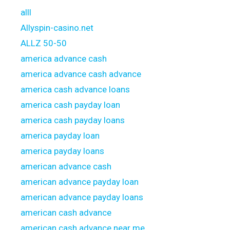
alll
Allyspin-casino.net
ALLZ 50-50
america advance cash
america advance cash advance
america cash advance loans
america cash payday loan
america cash payday loans
america payday loan
america payday loans
american advance cash
american advance payday loan
american advance payday loans
american cash advance
american cash advance near me