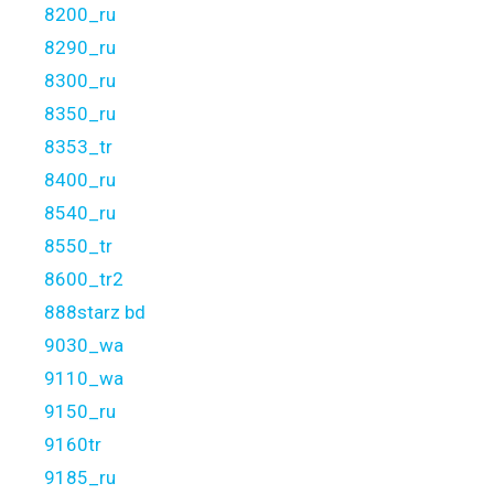
8200_ru
8290_ru
8300_ru
8350_ru
8353_tr
8400_ru
8540_ru
8550_tr
8600_tr2
888starz bd
9030_wa
9110_wa
9150_ru
9160tr
9185_ru