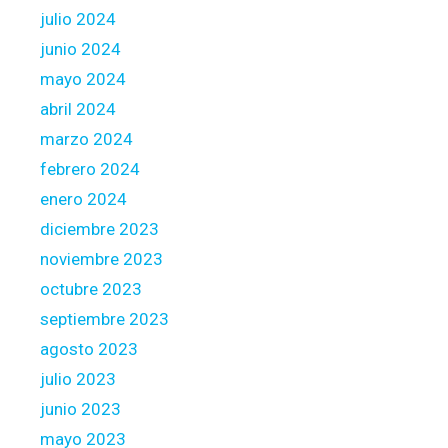
julio 2024
junio 2024
mayo 2024
abril 2024
marzo 2024
febrero 2024
enero 2024
diciembre 2023
noviembre 2023
octubre 2023
septiembre 2023
agosto 2023
julio 2023
junio 2023
mayo 2023