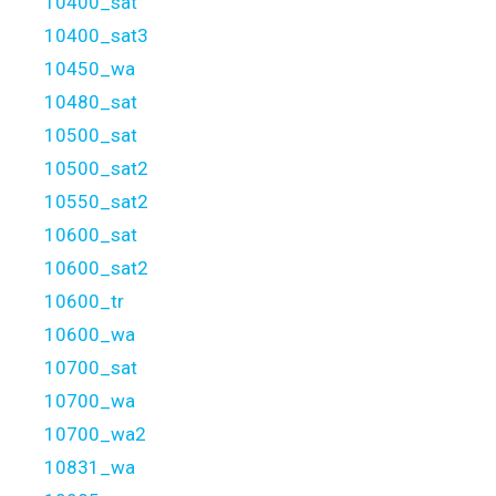
10400_sat
10400_sat3
10450_wa
10480_sat
10500_sat
10500_sat2
10550_sat2
10600_sat
10600_sat2
10600_tr
10600_wa
10700_sat
10700_wa
10700_wa2
10831_wa