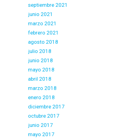
septiembre 2021
junio 2021
marzo 2021
febrero 2021
agosto 2018
julio 2018
junio 2018
mayo 2018
abril 2018
marzo 2018
enero 2018
diciembre 2017
octubre 2017
junio 2017
mayo 2017