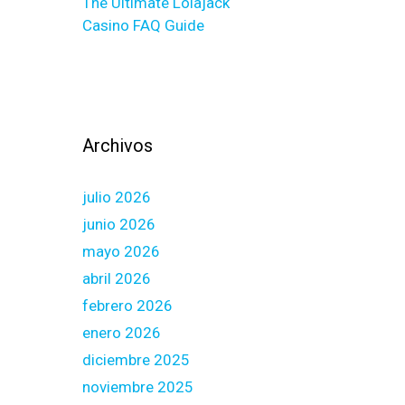
The Ultimate Lolajack
Casino FAQ Guide
Archivos
julio 2026
junio 2026
mayo 2026
abril 2026
febrero 2026
enero 2026
diciembre 2025
noviembre 2025