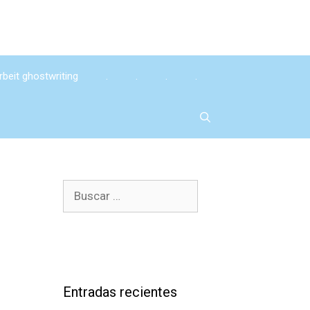
beit ghostwriting
.
.
.
.
Buscar
B
u
s
c
a
r
Entradas recientes
: