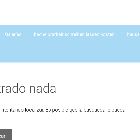
Galerías
bachelorarbeit schreiben lassen kosten
hausar
trado nada
ntentando localizar. Es posible que la búsqueda le pueda