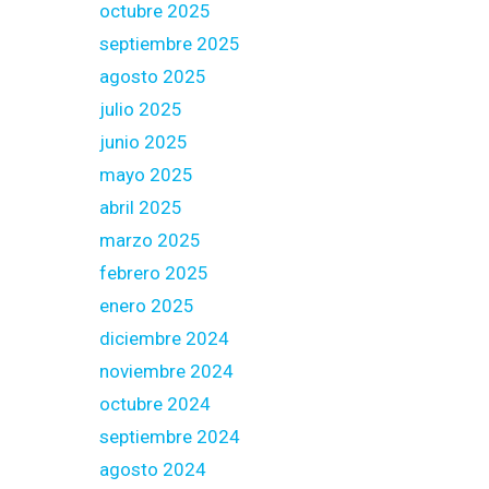
octubre 2025
septiembre 2025
agosto 2025
julio 2025
junio 2025
mayo 2025
abril 2025
marzo 2025
febrero 2025
enero 2025
diciembre 2024
noviembre 2024
octubre 2024
septiembre 2024
agosto 2024