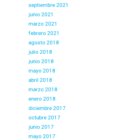
septiembre 2021
junio 2021
marzo 2021
febrero 2021
agosto 2018
julio 2018
junio 2018
mayo 2018
abril 2018
marzo 2018
enero 2018
diciembre 2017
octubre 2017
junio 2017
mayo 2017