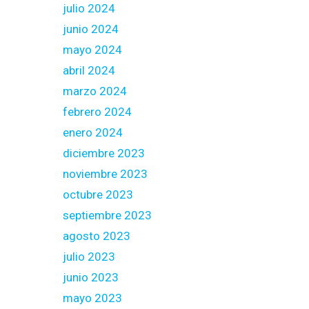
julio 2024
junio 2024
mayo 2024
abril 2024
marzo 2024
febrero 2024
enero 2024
diciembre 2023
noviembre 2023
octubre 2023
septiembre 2023
agosto 2023
julio 2023
junio 2023
mayo 2023