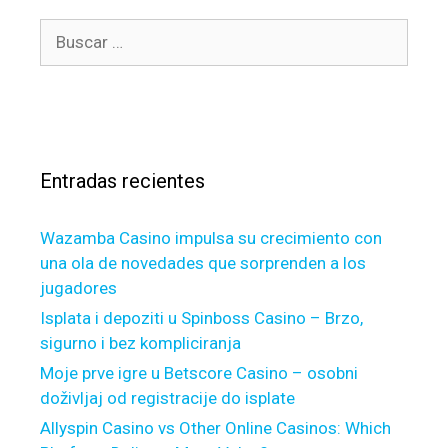
r
B
:
u
s
c
a
r
Entradas recientes
:
Wazamba Casino impulsa su crecimiento con
una ola de novedades que sorprenden a los
jugadores
Isplata i depoziti u Spinboss Casino – Brzo,
sigurno i bez kompliciranja
Moje prve igre u Betscore Casino – osobni
doživljaj od registracije do isplate
Allyspin Casino vs Other Online Casinos: Which