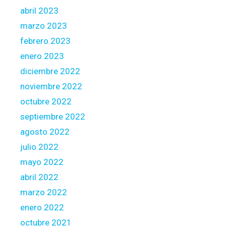
abril 2023
marzo 2023
febrero 2023
enero 2023
diciembre 2022
noviembre 2022
octubre 2022
septiembre 2022
agosto 2022
julio 2022
mayo 2022
abril 2022
marzo 2022
enero 2022
octubre 2021