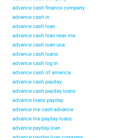
advance cash finance company
advance cash in
advance cash loan
advance cash loan near me
advance cash loan usa
advance cash loans
advance cash log in
advance cash of america
advance cash payday
advance cash payday loans
advance loans payday
advance me cash advance
advance me payday loans
advance payday loan
advance payday loan company