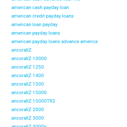
american cash payday loan
american credit payday loans
american loan payday
american payday loans
american payday loans advance america
ancorallZ
ancorallZ 10000
ancorallZ 1250
ancorallZ 1400
ancorallZ 1500
ancorallZ 15000
ancorallZ 15000TR2
ancorallZ 2000
ancorallZ 3000
ancorallZ 3000s