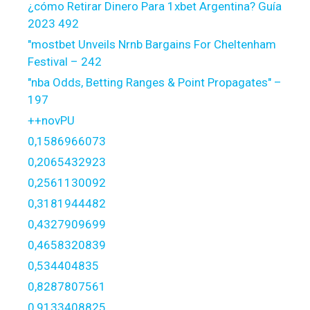
¿cómo Retirar Dinero Para 1xbet Argentina? Guía
2023 492
"mostbet Unveils Nrnb Bargains For Cheltenham
Festival – 242
"nba Odds, Betting Ranges & Point Propagates" –
197
++novPU
0,1586966073
0,2065432923
0,2561130092
0,3181944482
0,4327909699
0,4658320839
0,534404835
0,8287807561
0,9133408825