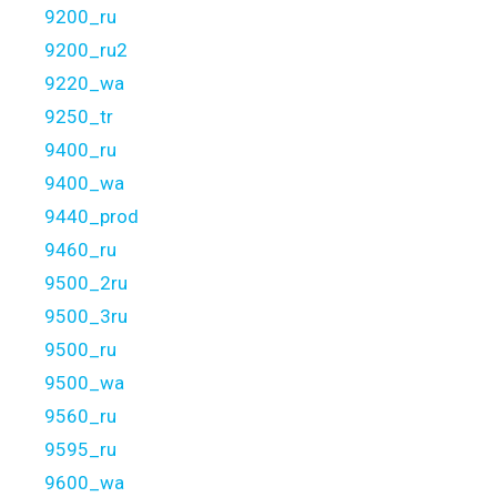
9200_ru
9200_ru2
9220_wa
9250_tr
9400_ru
9400_wa
9440_prod
9460_ru
9500_2ru
9500_3ru
9500_ru
9500_wa
9560_ru
9595_ru
9600_wa