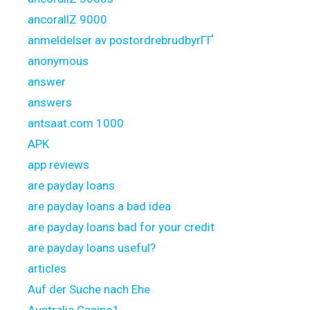
ancorallZ 9000
anmeldelser av postordrebrudbyrГҐ
anonymous
answer
answers
antsaat.com 1000
APK
app reviews
are payday loans
are payday loans a bad idea
are payday loans bad for your credit
are payday loans useful?
articles
Auf der Suche nach Ehe