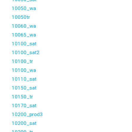
10050_wa
10050tr
10060_wa
10065_wa
10100_sat
10100_sat2
10100_tr
10100_wa
10110_sat
10150_sat
10150_tr
10170_sat
10200_prod3
10200_sat