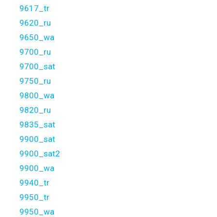
9617_tr
9620_ru
9650_wa
9700_ru
9700_sat
9750_ru
9800_wa
9820_ru
9835_sat
9900_sat
9900_sat2
9900_wa
9940_tr
9950_tr
9950_wa