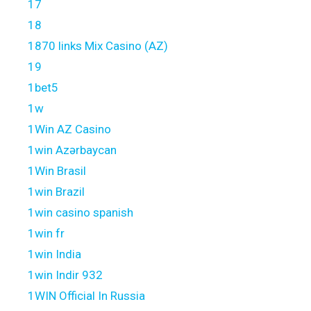
17
18
1870 links Mix Casino (AZ)
19
1bet5
1w
1Win AZ Casino
1win Azərbaycan
1Win Brasil
1win Brazil
1win casino spanish
1win fr
1win India
1win Indir 932
1WIN Official In Russia