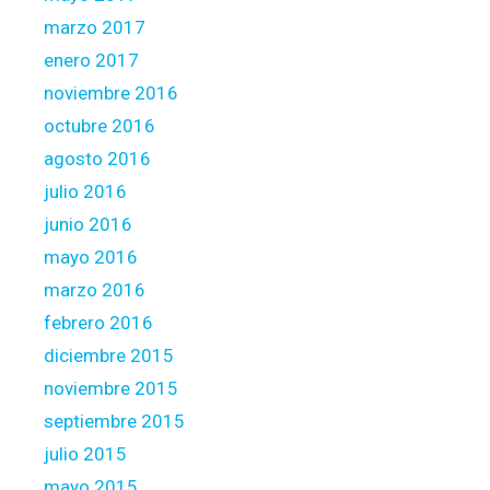
marzo 2017
enero 2017
noviembre 2016
octubre 2016
agosto 2016
julio 2016
junio 2016
mayo 2016
marzo 2016
febrero 2016
diciembre 2015
noviembre 2015
septiembre 2015
julio 2015
mayo 2015