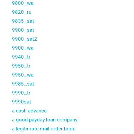
9800_wa
9820_ru
9835_sat
9900_sat
9900_sat2
9900_wa
9940_tr
9950_tr
9950_wa
9985_sat
9990_tr
9990sat
a cash advance
a good payday loan company
a legitimate mail order bride