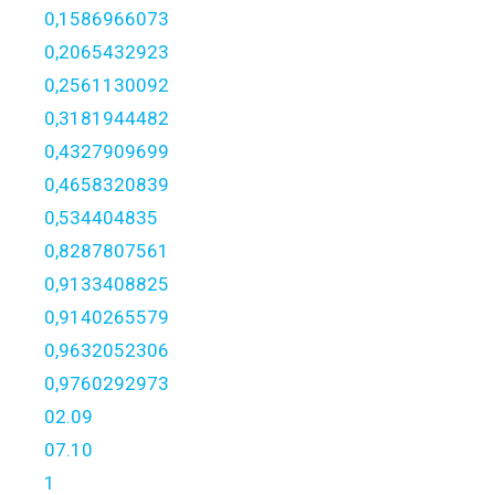
0,1586966073
0,2065432923
0,2561130092
0,3181944482
0,4327909699
0,4658320839
0,534404835
0,8287807561
0,9133408825
0,9140265579
0,9632052306
0,9760292973
02.09
07.10
1