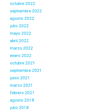
octubre 2022
septiembre 2022
agosto 2022
julio 2022
mayo 2022
abril 2022
marzo 2022
enero 2022
octubre 2021
septiembre 2021
junio 2021
marzo 2021
febrero 2021
agosto 2018
julio 2018