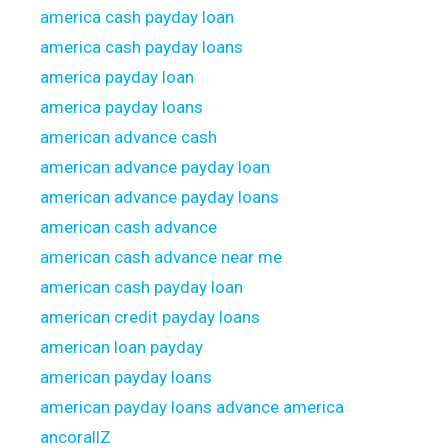
america cash payday loan
america cash payday loans
america payday loan
america payday loans
american advance cash
american advance payday loan
american advance payday loans
american cash advance
american cash advance near me
american cash payday loan
american credit payday loans
american loan payday
american payday loans
american payday loans advance america
ancorallZ