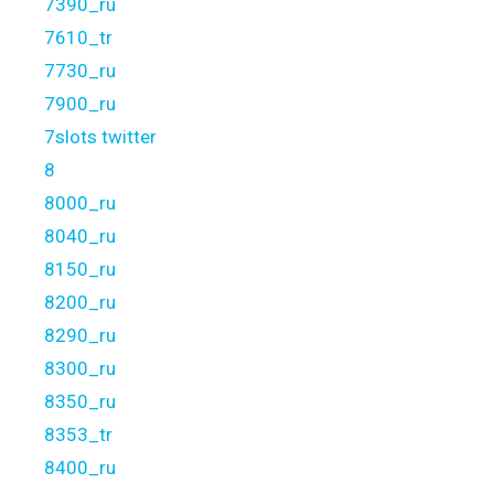
7390_ru
7610_tr
7730_ru
7900_ru
7slots twitter
8
8000_ru
8040_ru
8150_ru
8200_ru
8290_ru
8300_ru
8350_ru
8353_tr
8400_ru