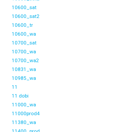
10600_sat
10600_sat2
10600_tr
10600_wa
10700_sat
10700_wa
10700_wa2
10831_wa
10985_wa
11
11 dobi
11000_wa
11000prod4
11380_wa
11400_prod