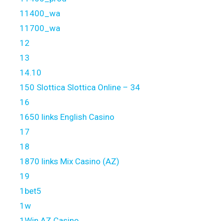
11400_wa
11700_wa
12
13
14.10
150 Slottica Slottica Online – 34
16
1650 links English Casino
17
18
1870 links Mix Casino (AZ)
19
1bet5
1w
1Win AZ Casino