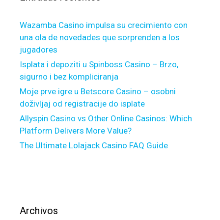
r
a
Wazamba Casino impulsa su crecimiento con
c
una ola de novedades que sorprenden a los
o
jugadores
n
t
Isplata i depoziti u Spinboss Casino – Brzo,
r
sigurno i bez kompliciranja
a
Moje prve igre u Betscore Casino – osobni
e
doživljaj od registracije do isplate
s
Allyspin Casino vs Other Online Casinos: Which
t
Platform Delivers More Value?
r
The Ultimate Lolajack Casino FAQ Guide
o
n
d
o
c
h
Archivos
i