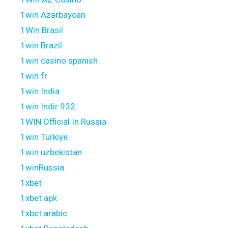
1win Azərbaycan
1Win Brasil
1win Brazil
1win casino spanish
1win fr
1win India
1win Indir 932
1WIN Official In Russia
1win Turkiye
1win uzbekistan
1winRussia
1xbet
1xbet apk
1xbet arabic