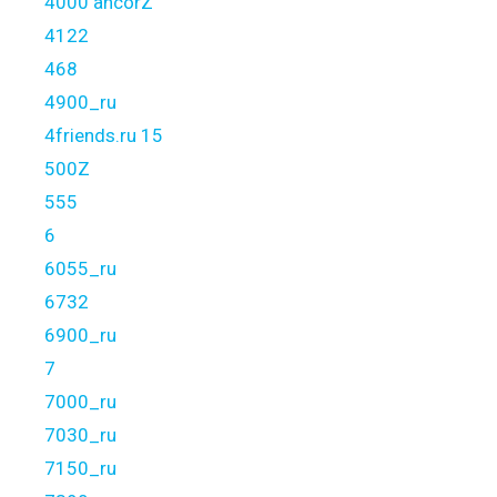
4000 ancorZ
4122
468
4900_ru
4friends.ru 15
500Z
555
6
6055_ru
6732
6900_ru
7
7000_ru
7030_ru
7150_ru