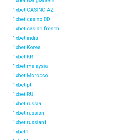
1xbet Bangladesh
1xbet CASINO AZ
1xbet casino BD
1xbet casino french
1xbet india
1xbet Korea
1xbet KR
1xbet malaysia
1xbet Morocco
1xbet pt
1xbet RU
1xbet russia
1xbet russian
1xbet russian1
1xbet1