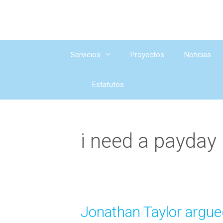
Saltar
al
contenido
Servicios
Proyectos
Noticias
.
Estatutos
i need a payday 
Jonathan Taylor argued