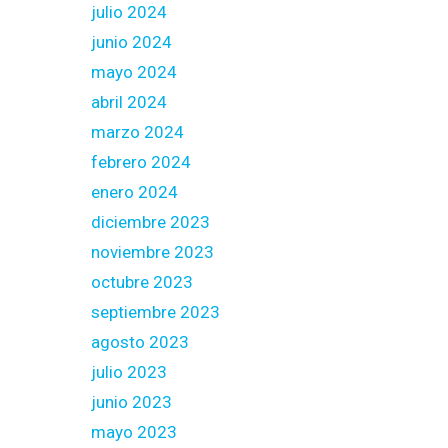
julio 2024
junio 2024
mayo 2024
abril 2024
marzo 2024
febrero 2024
enero 2024
diciembre 2023
noviembre 2023
octubre 2023
septiembre 2023
agosto 2023
julio 2023
junio 2023
mayo 2023