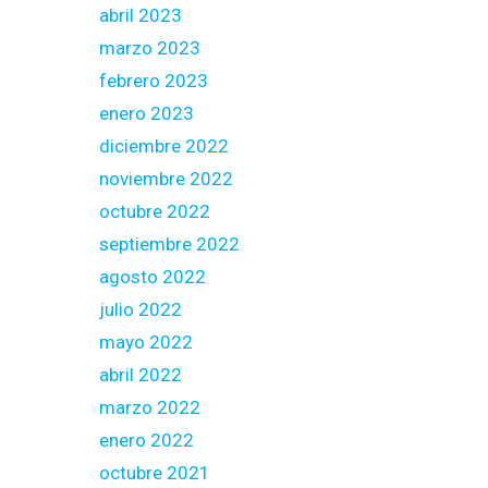
abril 2023
marzo 2023
febrero 2023
enero 2023
diciembre 2022
noviembre 2022
octubre 2022
septiembre 2022
agosto 2022
julio 2022
mayo 2022
abril 2022
marzo 2022
enero 2022
octubre 2021