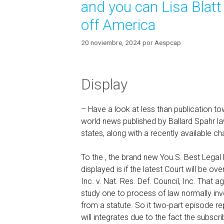
and you can Lisa Blat
off America
20 noviembre, 2024
por
Aespcap
Display
– Have a look at less than publication 
world news published by Ballard Spahr l
states, along with a recently available c
To the , the brand new You.S. Best Legal 
displayed is if the latest Court will be ov
Inc. v. Nat. Res. Def. Council, Inc. That
study one to process of law normally inv
from a statute. So it two-part episode r
will integrates due to the fact the subsc