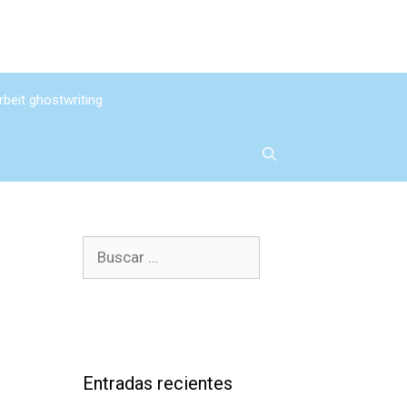
beit ghostwriting
.
.
.
.
Buscar
B
u
s
c
a
r
Entradas recientes
: