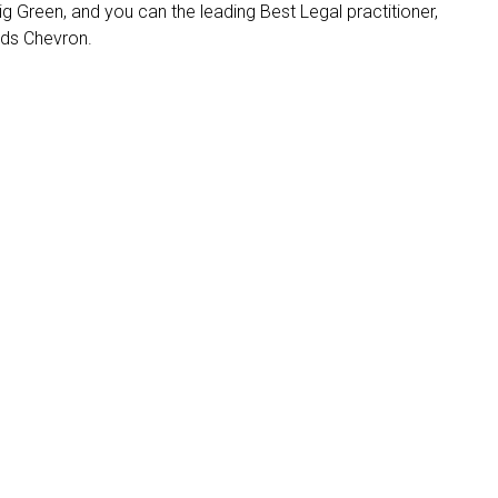
g Green, and you can the leading Best Legal practitioner,
ards Chevron.