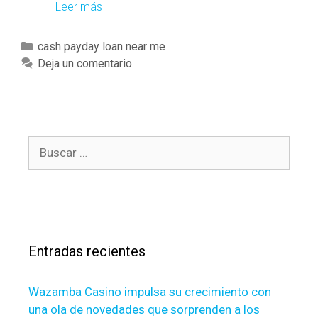
Leer más
S
t
r
C
cash payday loan near me
a
a
Deja un comentario
t
t
e
e
g
g
i
o
e
B
r
s
u
í
f
s
a
o
c
s
r
a
L
r
o
Entradas recientes
:
c
a
Wazamba Casino impulsa su crecimiento con
t
una ola de novedades que sorprenden a los
i