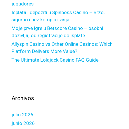
jugadores
n
g
Isplata i depoziti u Spinboss Casino – Brzo,
t
sigurno i bez kompliciranja
h
Moje prve igre u Betscore Casino – osobni
e
doživljaj od registracije do isplate
b
Allyspin Casino vs Other Online Casinos: Which
e
Platform Delivers More Value?
s
The Ultimate Lolajack Casino FAQ Guide
t
F
i
n
a
n
Archivos
c
i
julio 2026
a
l
junio 2026