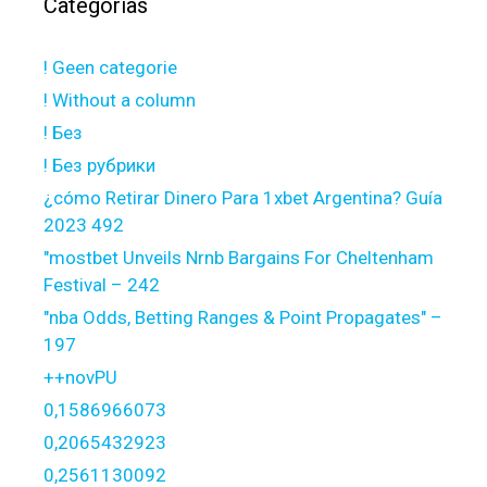
Categorías
! Geen categorie
! Without a column
! Без
! Без рубрики
¿cómo Retirar Dinero Para 1xbet Argentina? Guía
2023 492
"mostbet Unveils Nrnb Bargains For Cheltenham
Festival – 242
"nba Odds, Betting Ranges & Point Propagates" –
197
++novPU
0,1586966073
0,2065432923
0,2561130092