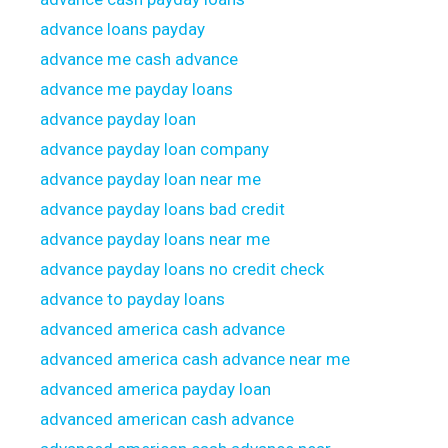
advance loans payday
advance me cash advance
advance me payday loans
advance payday loan
advance payday loan company
advance payday loan near me
advance payday loans bad credit
advance payday loans near me
advance payday loans no credit check
advance to payday loans
advanced america cash advance
advanced america cash advance near me
advanced america payday loan
advanced american cash advance