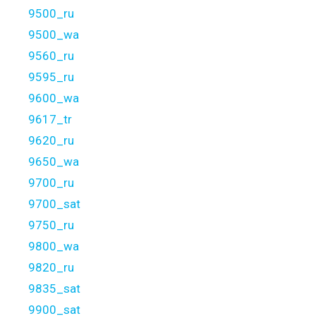
9500_ru
9500_wa
9560_ru
9595_ru
9600_wa
9617_tr
9620_ru
9650_wa
9700_ru
9700_sat
9750_ru
9800_wa
9820_ru
9835_sat
9900_sat