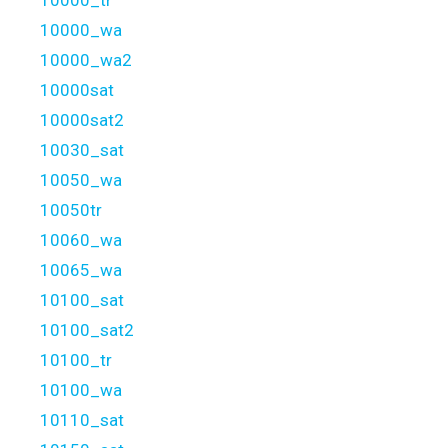
10000_wa
10000_wa2
10000sat
10000sat2
10030_sat
10050_wa
10050tr
10060_wa
10065_wa
10100_sat
10100_sat2
10100_tr
10100_wa
10110_sat