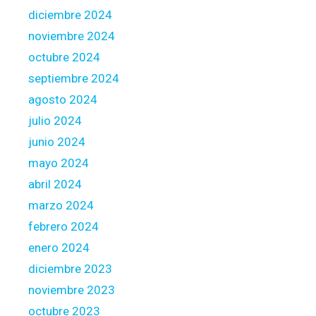
s
diciembre 2024
u
noviembre 2024
p
octubre 2024
p
l
septiembre 2024
y
agosto 2024
y
julio 2024
o
junio 2024
u
t
mayo 2024
o
abril 2024
d
marzo 2024
e
febrero 2024
f
i
enero 2024
n
diciembre 2023
i
noviembre 2023
t
octubre 2023
e