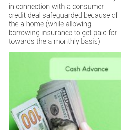
in connection with a consumer
credit deal safeguarded because of
the a home (while allowing
borrowing insurance to get paid for
towards the a monthly basis)