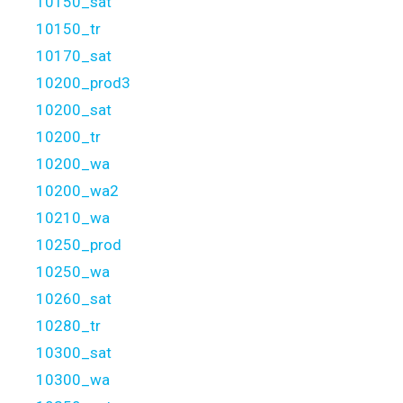
10150_sat
10150_tr
10170_sat
10200_prod3
10200_sat
10200_tr
10200_wa
10200_wa2
10210_wa
10250_prod
10250_wa
10260_sat
10280_tr
10300_sat
10300_wa