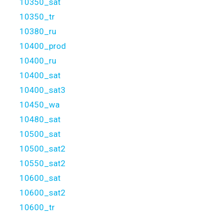
10350_sat
10350_tr
10380_ru
10400_prod
10400_ru
10400_sat
10400_sat3
10450_wa
10480_sat
10500_sat
10500_sat2
10550_sat2
10600_sat
10600_sat2
10600_tr