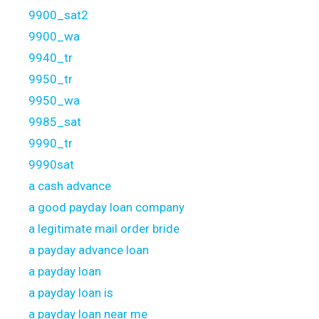
9900_sat2
9900_wa
9940_tr
9950_tr
9950_wa
9985_sat
9990_tr
9990sat
a cash advance
a good payday loan company
a legitimate mail order bride
a payday advance loan
a payday loan
a payday loan is
a payday loan near me