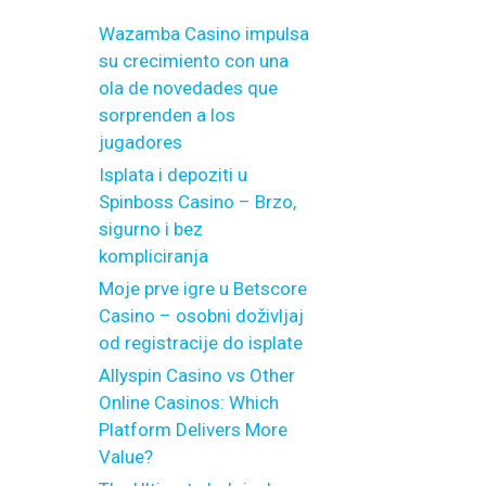
Wazamba Casino impulsa
su crecimiento con una
ola de novedades que
sorprenden a los
jugadores
Isplata i depoziti u
Spinboss Casino – Brzo,
sigurno i bez
kompliciranja
Moje prve igre u Betscore
Casino – osobni doživljaj
od registracije do isplate
Allyspin Casino vs Other
Online Casinos: Which
Platform Delivers More
Value?