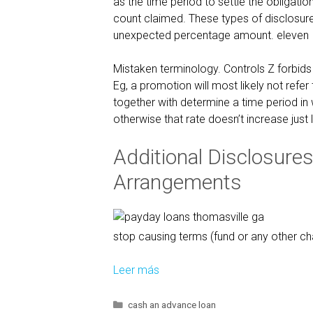
as the time period to settle the obligat
count claimed. These types of disclosure
unexpected percentage amount. eleven
Mistaken terminology. Controls Z forbids
Eg, a promotion will most likely not refe
together with determine a time period in
otherwise that rate doesn’t increase just l
Additional Disclosure
Arrangements
stop causing terms (fund or any other 
Leer más
O
p
t
C
cash an advance loan