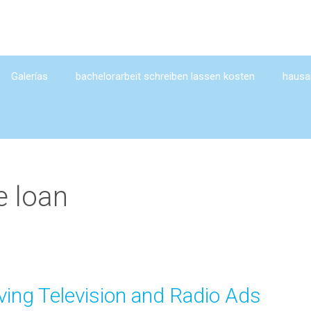
Galerías
bachelorarbeit schreiben lassen kosten
hausar
e loan
ving Television and Radio Ads