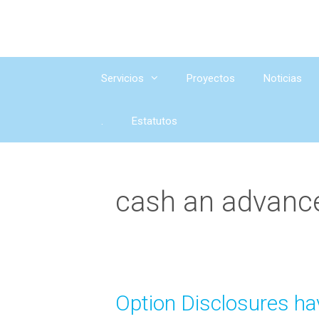
Saltar
al
contenido
Servicios
Proyectos
Noticias
.
Estatutos
cash an advanc
Option Disclosures ha