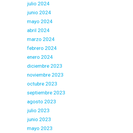
julio 2024
junio 2024
mayo 2024
abril 2024
marzo 2024
febrero 2024
enero 2024
diciembre 2023
noviembre 2023
octubre 2023
septiembre 2023
agosto 2023
julio 2023
junio 2023
mayo 2023