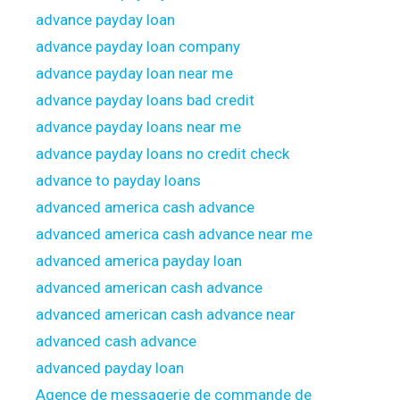
advance payday loan
advance payday loan company
advance payday loan near me
advance payday loans bad credit
advance payday loans near me
advance payday loans no credit check
advance to payday loans
advanced america cash advance
advanced america cash advance near me
advanced america payday loan
advanced american cash advance
advanced american cash advance near
advanced cash advance
advanced payday loan
Agence de messagerie de commande de