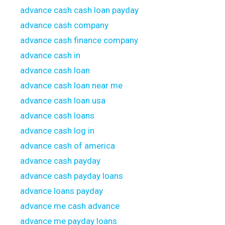
advance cash cash loan payday
advance cash company
advance cash finance company
advance cash in
advance cash loan
advance cash loan near me
advance cash loan usa
advance cash loans
advance cash log in
advance cash of america
advance cash payday
advance cash payday loans
advance loans payday
advance me cash advance
advance me payday loans