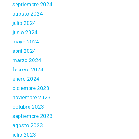
septiembre 2024
agosto 2024
julio 2024
junio 2024
mayo 2024
abril 2024
marzo 2024
febrero 2024
enero 2024
diciembre 2023
noviembre 2023
octubre 2023
septiembre 2023
agosto 2023
julio 2023