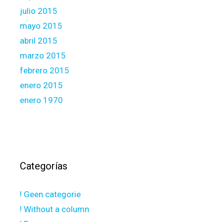
julio 2015
mayo 2015
abril 2015
marzo 2015
febrero 2015
enero 2015
enero 1970
Categorías
! Geen categorie
! Without a column