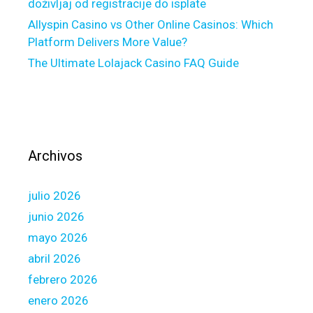
doživljaj od registracije do isplate
л
и
Allyspin Casino vs Other Online Casinos: Which
а
н
Platform Delivers More Value?
й
а
The Ultimate Lolajack Casino FAQ Guide
н
н
к
а
а
с
з
т
и
о
н
я
Archivos
о
щ
с
и
julio 2026
п
е
р
junio 2026
д
и
е
mayo 2026
в
н
abril 2026
и
ь
febrero 2026
л
г
е
enero 2026
и