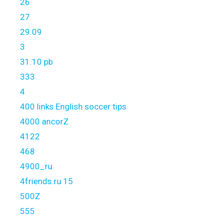
26
27
29.09
3
31.10 pb
333
4
400 links English soccer tips
4000 ancorZ
4122
468
4900_ru
4friends.ru 15
500Z
555