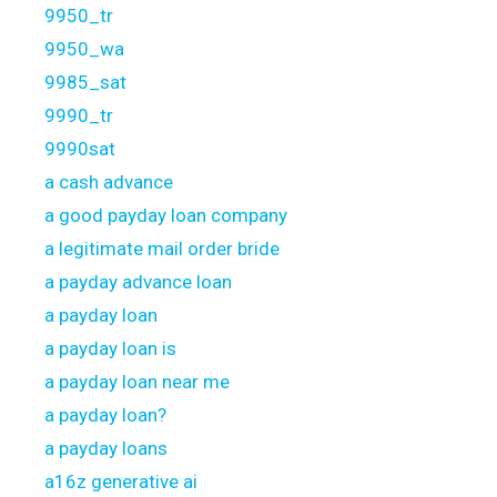
9950_tr
9950_wa
9985_sat
9990_tr
9990sat
a cash advance
a good payday loan company
a legitimate mail order bride
a payday advance loan
a payday loan
a payday loan is
a payday loan near me
a payday loan?
a payday loans
a16z generative ai