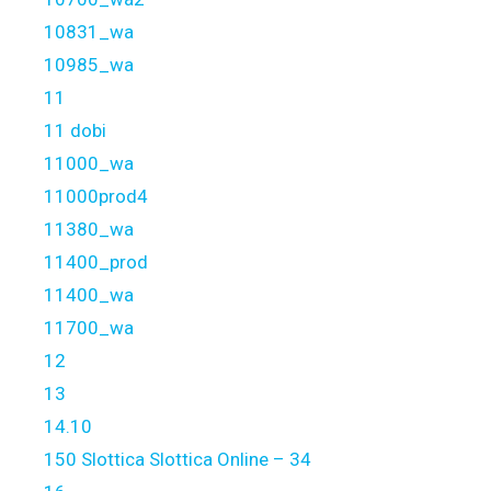
10831_wa
10985_wa
11
11 dobi
11000_wa
11000prod4
11380_wa
11400_prod
11400_wa
11700_wa
12
13
14.10
150 Slottica Slottica Online – 34