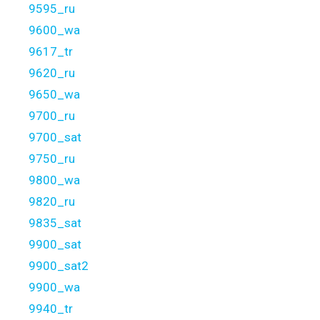
9595_ru
9600_wa
9617_tr
9620_ru
9650_wa
9700_ru
9700_sat
9750_ru
9800_wa
9820_ru
9835_sat
9900_sat
9900_sat2
9900_wa
9940_tr