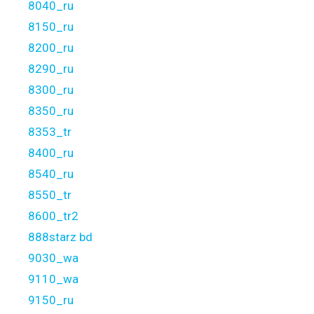
8040_ru
8150_ru
8200_ru
8290_ru
8300_ru
8350_ru
8353_tr
8400_ru
8540_ru
8550_tr
8600_tr2
888starz bd
9030_wa
9110_wa
9150_ru