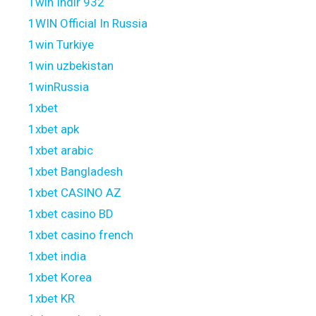
1win Indir 932
1WIN Official In Russia
1win Turkiye
1win uzbekistan
1winRussia
1xbet
1xbet apk
1xbet arabic
1xbet Bangladesh
1xbet CASINO AZ
1xbet casino BD
1xbet casino french
1xbet india
1xbet Korea
1xbet KR