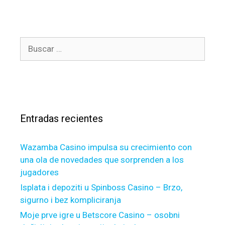
ь
н
e
н
о
g
а
м
o
д
B
з
r
е
u
а
í
н
s
в
a
ь
е
c
s
г
д
a
и
е
r
в
н
Entradas recientes
:
т
и
о
и
Wazamba Casino impulsa su crecimiento con
п
с
una ola de novedades que sorprenden a los
о
а
jugadores
в
к
ы
Isplata i depoziti u Spinboss Casino – Brzo,
ц
х
sigurno i bez kompliciranja
и
о
я
Moje prve igre u Betscore Casino – osobni
н
м