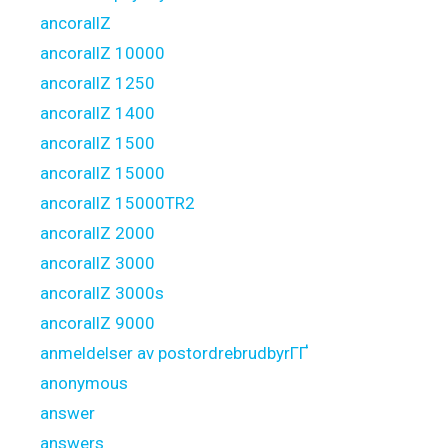
ancorallZ
ancorallZ 10000
ancorallZ 1250
ancorallZ 1400
ancorallZ 1500
ancorallZ 15000
ancorallZ 15000TR2
ancorallZ 2000
ancorallZ 3000
ancorallZ 3000s
ancorallZ 9000
anmeldelser av postordrebrudbyrГҐ
anonymous
answer
answers