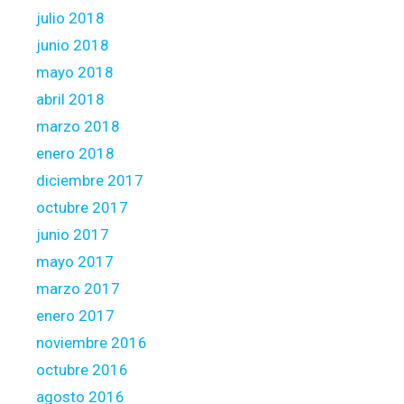
julio 2018
junio 2018
mayo 2018
abril 2018
marzo 2018
enero 2018
diciembre 2017
octubre 2017
junio 2017
mayo 2017
marzo 2017
enero 2017
noviembre 2016
octubre 2016
agosto 2016