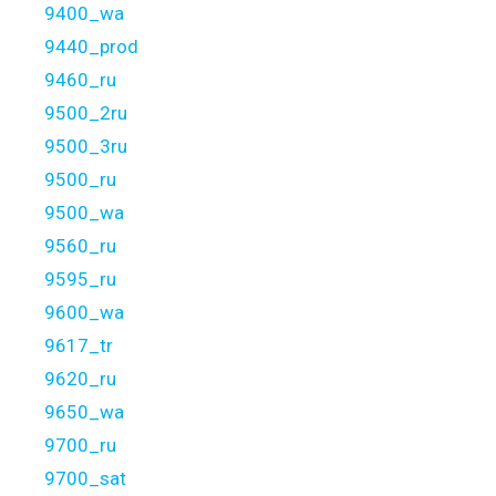
9400_wa
9440_prod
9460_ru
9500_2ru
9500_3ru
9500_ru
9500_wa
9560_ru
9595_ru
9600_wa
9617_tr
9620_ru
9650_wa
9700_ru
9700_sat