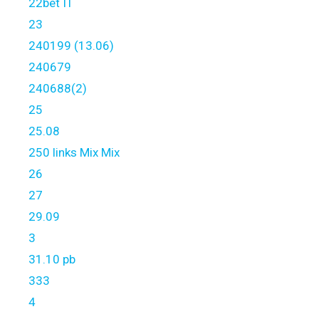
22bet IT
23
240199 (13.06)
240679
240688(2)
25
25.08
250 links Mix Mix
26
27
29.09
3
31.10 pb
333
4