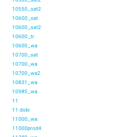
10550_sat2
10600_sat
10600_sat2
10600_tr
10600_wa
10700_sat
10700_wa
10700_wa2
10831_wa
10985_wa
11
11 dobi
11000_wa
11000prod4