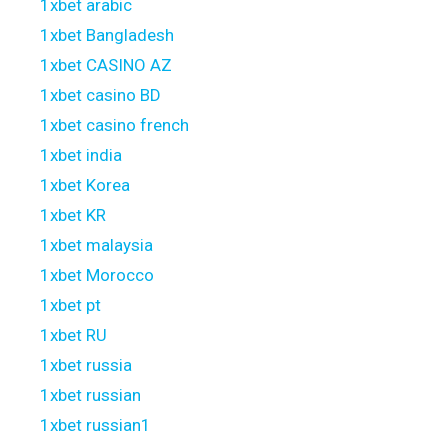
1xbet arabic
1xbet Bangladesh
1xbet CASINO AZ
1xbet casino BD
1xbet casino french
1xbet india
1xbet Korea
1xbet KR
1xbet malaysia
1xbet Morocco
1xbet pt
1xbet RU
1xbet russia
1xbet russian
1xbet russian1