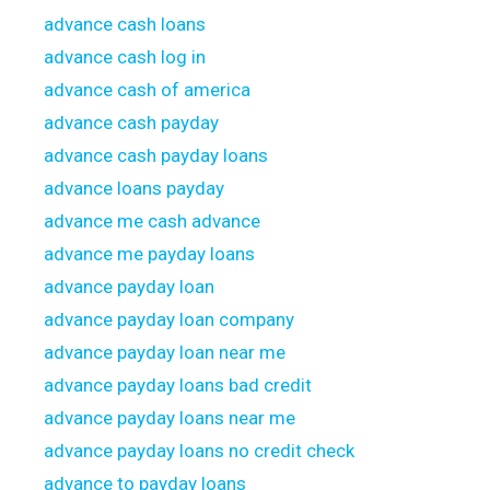
advance cash loans
advance cash log in
advance cash of america
advance cash payday
advance cash payday loans
advance loans payday
advance me cash advance
advance me payday loans
advance payday loan
advance payday loan company
advance payday loan near me
advance payday loans bad credit
advance payday loans near me
advance payday loans no credit check
advance to payday loans