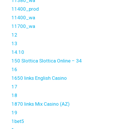
11380_wa
11400_prod
11400_wa
11700_wa
12
13
14.10
150 Slottica Slottica Online – 34
16
1650 links English Casino
17
18
1870 links Mix Casino (AZ)
19
1bet5