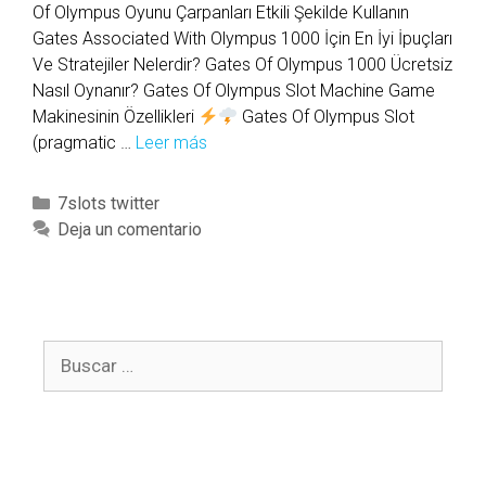
Of Olympus Oyunu Çarpanları Etkili Şekilde Kullanın
Gates Associated With Olympus 1000 İçin En İyi İpuçları
Ve Stratejiler Nelerdir? Gates Of Olympus 1000 Ücretsiz
Nasıl Oynanır? Gates Of Olympus Slot Machine Game
Makinesinin Özellikleri
Gates Of Olympus Slot
(pragmatic …
Leer más
«
P
r
C
7slots twitter
a
a
Deja un comentario
g
t
m
e
a
g
t
o
i
B
r
c
u
í
P
s
a
l
c
s
a
a
y