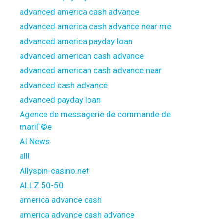
advanced america cash advance
advanced america cash advance near me
advanced america payday loan
advanced american cash advance
advanced american cash advance near
advanced cash advance
advanced payday loan
Agence de messagerie de commande de
mariГ©e
AI News
alll
Allyspin-casino.net
ALLZ 50-50
america advance cash
america advance cash advance