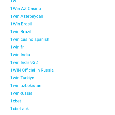
1w
1Win AZ Casino
1win Azərbaycan
1Win Brasil
1win Brazil
1win casino spanish
1win fr
1win India
1win Indir 932
1WIN Official In Russia
1win Turkiye
1win uzbekistan
1winRussia
1xbet
1xbet apk