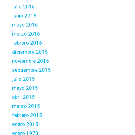
julio 2016
junio 2016
mayo 2016
marzo 2016
febrero 2016
diciembre 2015
noviembre 2015
septiembre 2015
julio 2015
mayo 2015
abril 2015
marzo 2015
febrero 2015
enero 2015
enero 1970