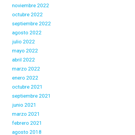
noviembre 2022
octubre 2022
septiembre 2022
agosto 2022
julio 2022
mayo 2022
abril 2022
marzo 2022
enero 2022
octubre 2021
septiembre 2021
junio 2021
marzo 2021
febrero 2021
agosto 2018