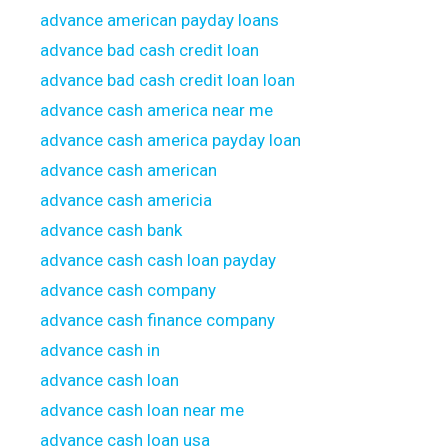
advance american payday loans
advance bad cash credit loan
advance bad cash credit loan loan
advance cash america near me
advance cash america payday loan
advance cash american
advance cash americia
advance cash bank
advance cash cash loan payday
advance cash company
advance cash finance company
advance cash in
advance cash loan
advance cash loan near me
advance cash loan usa