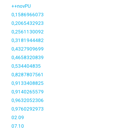
++novPU
0,1586966073
0,2065432923
0,2561130092
0,3181944482
0,4327909699
0,4658320839
0,534404835
0,8287807561
0,9133408825
0,9140265579
0,9632052306
0,9760292973
02.09
07.10