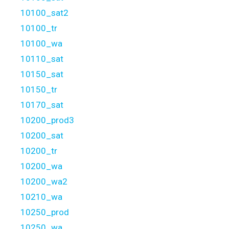
10100_sat2
10100_tr
10100_wa
10110_sat
10150_sat
10150_tr
10170_sat
10200_prod3
10200_sat
10200_tr
10200_wa
10200_wa2
10210_wa
10250_prod
10250_wa