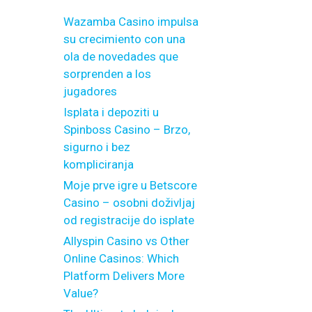
Wazamba Casino impulsa
su crecimiento con una
ola de novedades que
sorprenden a los
jugadores
Isplata i depoziti u
Spinboss Casino – Brzo,
sigurno i bez
kompliciranja
Moje prve igre u Betscore
Casino – osobni doživljaj
od registracije do isplate
Allyspin Casino vs Other
Online Casinos: Which
Platform Delivers More
Value?