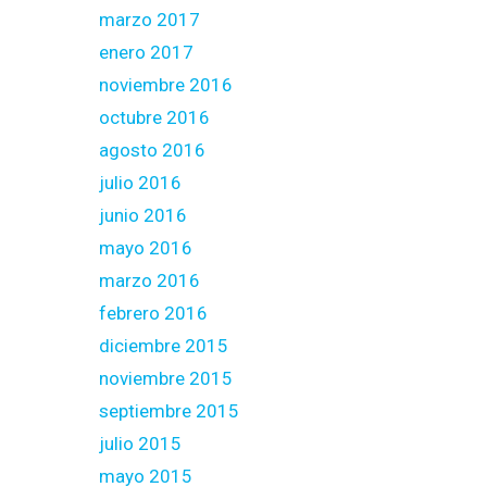
marzo 2017
enero 2017
noviembre 2016
octubre 2016
agosto 2016
julio 2016
junio 2016
mayo 2016
marzo 2016
febrero 2016
diciembre 2015
noviembre 2015
septiembre 2015
julio 2015
mayo 2015