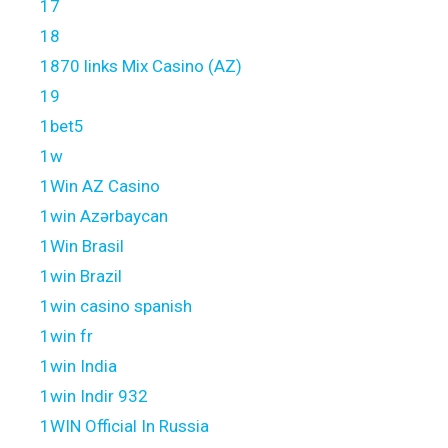
17
18
1870 links Mix Casino (AZ)
19
1bet5
1w
1Win AZ Casino
1win Azərbaycan
1Win Brasil
1win Brazil
1win casino spanish
1win fr
1win India
1win Indir 932
1WIN Official In Russia