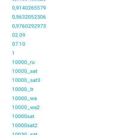
0,9140265579
0,9632052306
0,9760292973
02.09
07.10
1
10000_ru
10000_sat
10000_sat3
10000_tr
10000_wa
10000_wa2
10000sat
10000sat2
10030_sat