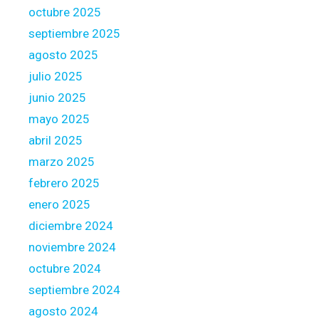
octubre 2025
septiembre 2025
agosto 2025
julio 2025
junio 2025
mayo 2025
abril 2025
marzo 2025
febrero 2025
enero 2025
diciembre 2024
noviembre 2024
octubre 2024
septiembre 2024
agosto 2024