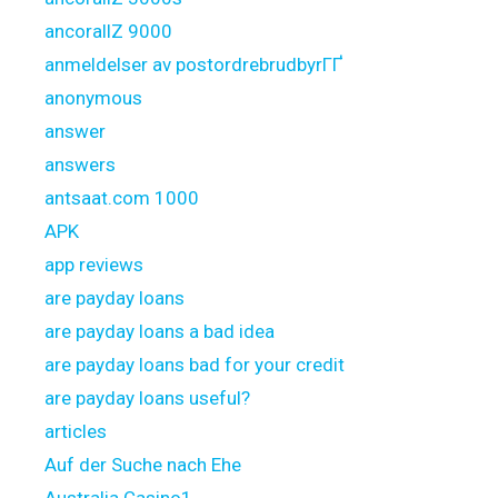
ancorallZ 9000
anmeldelser av postordrebrudbyrГҐ
anonymous
answer
answers
antsaat.com 1000
APK
app reviews
are payday loans
are payday loans a bad idea
are payday loans bad for your credit
are payday loans useful?
articles
Auf der Suche nach Ehe