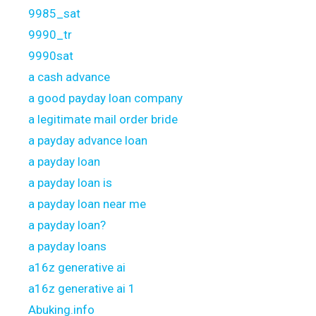
9985_sat
9990_tr
9990sat
a cash advance
a good payday loan company
a legitimate mail order bride
a payday advance loan
a payday loan
a payday loan is
a payday loan near me
a payday loan?
a payday loans
a16z generative ai
a16z generative ai 1
Abuking.info