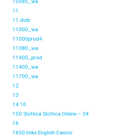
10985_wa
11
11 dobi
11000_wa
11000prod4
11380_wa
11400_prod
11400_wa
11700_wa
12
13
14.10
150 Slottica Slottica Online – 34
16
1650 links English Casino