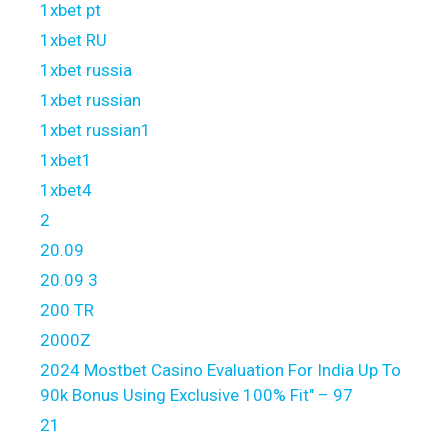
1xbet pt
1xbet RU
1xbet russia
1xbet russian
1xbet russian1
1xbet1
1xbet4
2
20.09
20.09 3
200 TR
2000Z
2024 Mostbet Casino Evaluation For India Up To
90k Bonus Using Exclusive 100% Fit" – 97
21