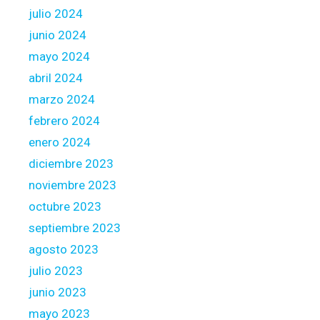
julio 2024
junio 2024
mayo 2024
abril 2024
marzo 2024
febrero 2024
enero 2024
diciembre 2023
noviembre 2023
octubre 2023
septiembre 2023
agosto 2023
julio 2023
junio 2023
mayo 2023