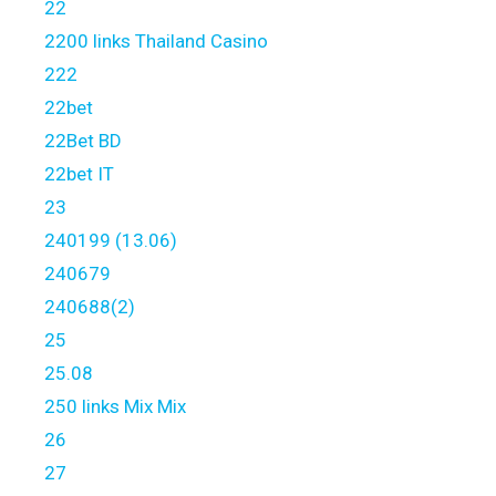
22
2200 links Thailand Casino
222
22bet
22Bet BD
22bet IT
23
240199 (13.06)
240679
240688(2)
25
25.08
250 links Mix Mix
26
27