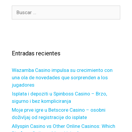
r
B
:
u
s
c
a
r
Entradas recientes
:
Wazamba Casino impulsa su crecimiento con
una ola de novedades que sorprenden a los
jugadores
Isplata i depoziti u Spinboss Casino – Brzo,
sigurno i bez kompliciranja
Moje prve igre u Betscore Casino – osobni
doživljaj od registracije do isplate
Allyspin Casino vs Other Online Casinos: Which