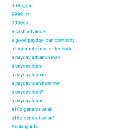
9985_sat
9990_tr
9990sat
a cash advance
a good payday loan company
a legitimate mail order bride
a payday advance loan
a payday loan
a payday loan is
a payday loan near me
a payday loan?
a payday loans
a16z generative ai
a16z generative ai 1
Abuking.info