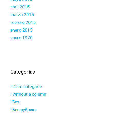
abril 2015
marzo 2015
febrero 2015
enero 2015
enero 1970
Categorías
! Geen categorie
! Without a column
! Без
! Без рубрики