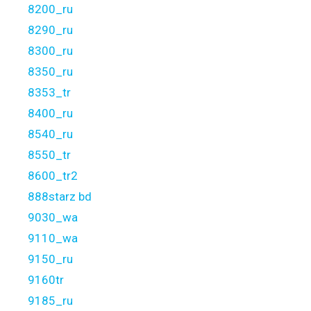
8200_ru
8290_ru
8300_ru
8350_ru
8353_tr
8400_ru
8540_ru
8550_tr
8600_tr2
888starz bd
9030_wa
9110_wa
9150_ru
9160tr
9185_ru