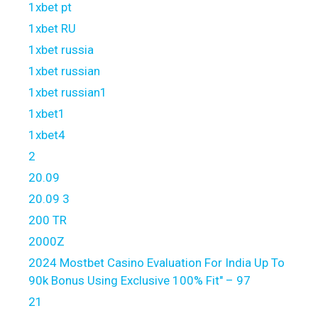
1xbet pt
1xbet RU
1xbet russia
1xbet russian
1xbet russian1
1xbet1
1xbet4
2
20.09
20.09 3
200 TR
2000Z
2024 Mostbet Casino Evaluation For India Up To
90k Bonus Using Exclusive 100% Fit" – 97
21