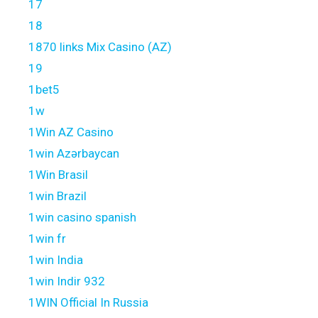
17
18
1870 links Mix Casino (AZ)
19
1bet5
1w
1Win AZ Casino
1win Azərbaycan
1Win Brasil
1win Brazil
1win casino spanish
1win fr
1win India
1win Indir 932
1WIN Official In Russia