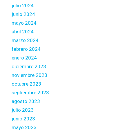
julio 2024
junio 2024
mayo 2024
abril 2024
marzo 2024
febrero 2024
enero 2024
diciembre 2023
noviembre 2023
octubre 2023
septiembre 2023
agosto 2023
julio 2023
junio 2023
mayo 2023