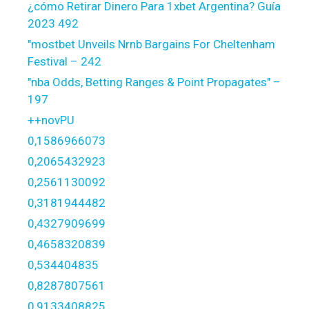
¿cómo Retirar Dinero Para 1xbet Argentina? Guía
2023 492
"mostbet Unveils Nrnb Bargains For Cheltenham
Festival – 242
"nba Odds, Betting Ranges & Point Propagates" –
197
++novPU
0,1586966073
0,2065432923
0,2561130092
0,3181944482
0,4327909699
0,4658320839
0,534404835
0,8287807561
0,9133408825