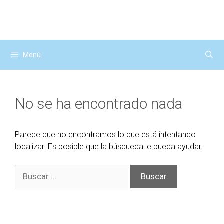
Saltar
al
contenido
Menú
No se ha encontrado nada
Parece que no encontramos lo que está intentando
localizar. Es posible que la búsqueda le pueda ayudar.
B
u
s
c
a