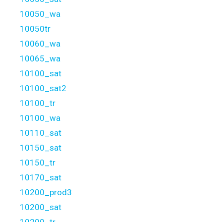
10050_wa
10050tr
10060_wa
10065_wa
10100_sat
10100_sat2
10100_tr
10100_wa
10110_sat
10150_sat
10150_tr
10170_sat
10200_prod3
10200_sat