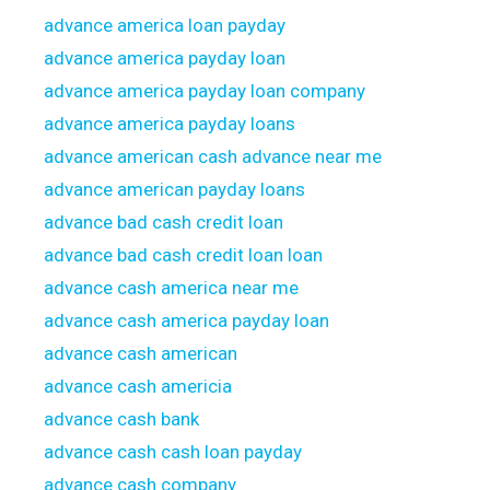
advance america loan payday
advance america payday loan
advance america payday loan company
advance america payday loans
advance american cash advance near me
advance american payday loans
advance bad cash credit loan
advance bad cash credit loan loan
advance cash america near me
advance cash america payday loan
advance cash american
advance cash americia
advance cash bank
advance cash cash loan payday
advance cash company