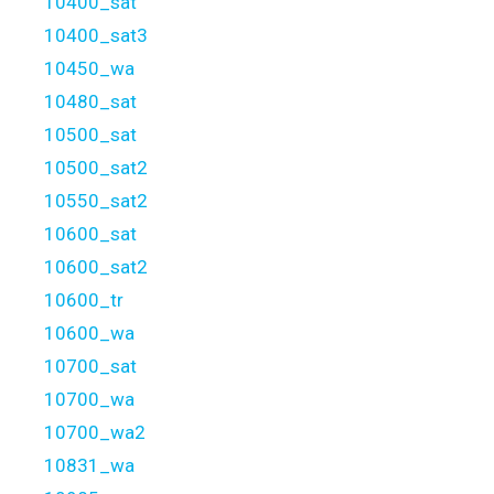
10400_sat
10400_sat3
10450_wa
10480_sat
10500_sat
10500_sat2
10550_sat2
10600_sat
10600_sat2
10600_tr
10600_wa
10700_sat
10700_wa
10700_wa2
10831_wa