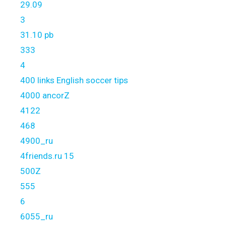
29.09
3
31.10 pb
333
4
400 links English soccer tips
4000 ancorZ
4122
468
4900_ru
4friends.ru 15
500Z
555
6
6055_ru