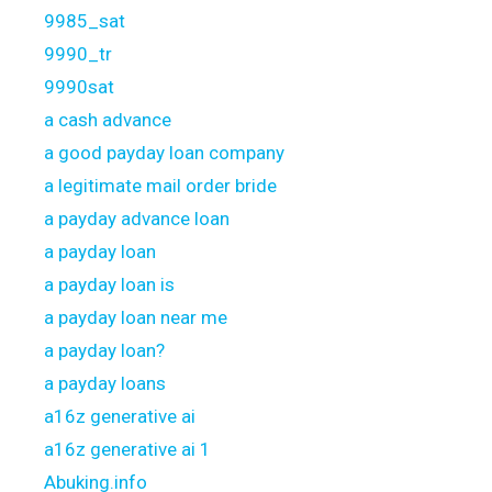
9985_sat
9990_tr
9990sat
a cash advance
a good payday loan company
a legitimate mail order bride
a payday advance loan
a payday loan
a payday loan is
a payday loan near me
a payday loan?
a payday loans
a16z generative ai
a16z generative ai 1
Abuking.info