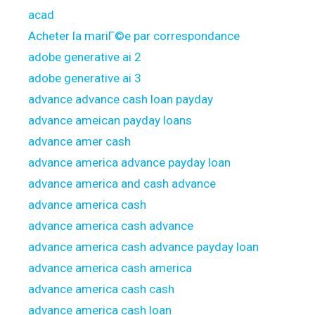
acad
Acheter la mariГ©e par correspondance
adobe generative ai 2
adobe generative ai 3
advance advance cash loan payday
advance ameican payday loans
advance amer cash
advance america advance payday loan
advance america and cash advance
advance america cash
advance america cash advance
advance america cash advance payday loan
advance america cash america
advance america cash cash
advance america cash loan