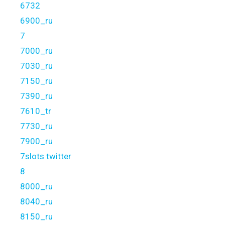
6732
6900_ru
7
7000_ru
7030_ru
7150_ru
7390_ru
7610_tr
7730_ru
7900_ru
7slots twitter
8
8000_ru
8040_ru
8150_ru