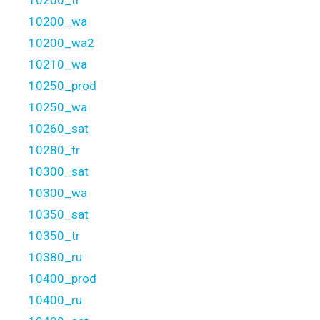
10200_tr
10200_wa
10200_wa2
10210_wa
10250_prod
10250_wa
10260_sat
10280_tr
10300_sat
10300_wa
10350_sat
10350_tr
10380_ru
10400_prod
10400_ru