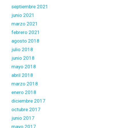
septiembre 2021
junio 2021
marzo 2021
febrero 2021
agosto 2018
julio 2018
junio 2018
mayo 2018
abril 2018
marzo 2018
enero 2018
diciembre 2017
octubre 2017
junio 2017
mayo 2017