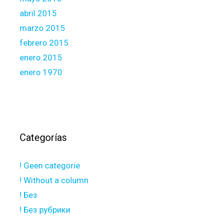
abril 2015
marzo 2015
febrero 2015
enero 2015
enero 1970
Categorías
! Geen categorie
! Without a column
! Без
! Без рубрики