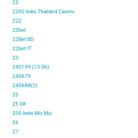
22
2200 links Thailand Casino
222
22bet
22Bet BD
22bet IT
23
240199 (13.06)
240679
240688(2)
25
25.08
250 links Mix Mix
26
27