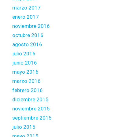
marzo 2017
enero 2017
noviembre 2016
octubre 2016
agosto 2016
julio 2016
junio 2016
mayo 2016
marzo 2016
febrero 2016
diciembre 2015
noviembre 2015
septiembre 2015
julio 2015
mayo 2015