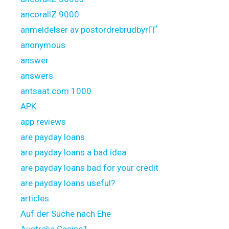
ancorallZ 9000
anmeldelser av postordrebrudbyrГҐ
anonymous
answer
answers
antsaat.com 1000
APK
app reviews
are payday loans
are payday loans a bad idea
are payday loans bad for your credit
are payday loans useful?
articles
Auf der Suche nach Ehe