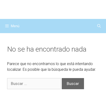
Saltar
al
contenido
Menú
No se ha encontrado nada
Parece que no encontramos lo que está intentando
localizar. Es posible que la búsqueda le pueda ayudar.
B
u
s
c
a