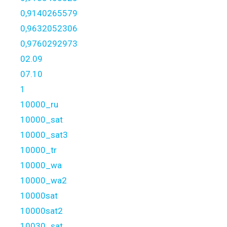
0,9140265579
0,9632052306
0,9760292973
02.09
07.10
1
10000_ru
10000_sat
10000_sat3
10000_tr
10000_wa
10000_wa2
10000sat
10000sat2
10030_sat