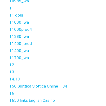
10985_wa
11
11 dobi
11000_wa
11000prod4
11380_wa
11400_prod
11400_wa
11700_wa
12
13
14.10
150 Slottica Slottica Online – 34
16
1650 links English Casino