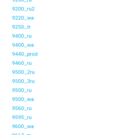
9200_ru2
9220_wa
9250_tr
9400_ru
9400_wa
9440_prod
9460_ru
9500_2ru
9500_3ru
9500_ru
9500_wa
9560_ru
9595_ru
9600_wa