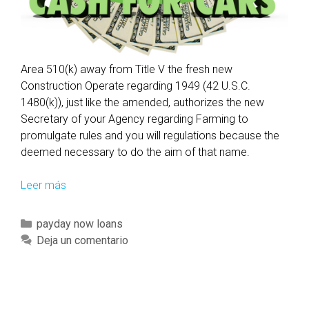
Area 510(k) away from Title V the fresh new
Construction Operate regarding 1949 (42 U.S.C.
1480(k)), just like the amended, authorizes the new
Secretary of your Agency regarding Farming to
promulgate rules and you will regulations because the
deemed necessary to do the aim of that name.
Leer más
R
u
l
C
payday now loans
e
a
Deja un comentario
s
t
(
e
h
g
)
o