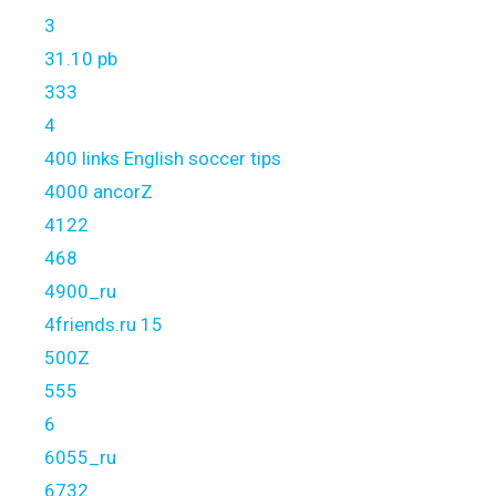
3
31.10 pb
333
4
400 links English soccer tips
4000 ancorZ
4122
468
4900_ru
4friends.ru 15
500Z
555
6
6055_ru
6732