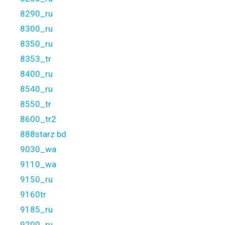
8290_ru
8300_ru
8350_ru
8353_tr
8400_ru
8540_ru
8550_tr
8600_tr2
888starz bd
9030_wa
9110_wa
9150_ru
9160tr
9185_ru
9200_ru