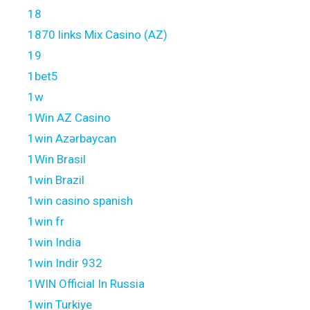
18
1870 links Mix Casino (AZ)
19
1bet5
1w
1Win AZ Casino
1win Azərbaycan
1Win Brasil
1win Brazil
1win casino spanish
1win fr
1win India
1win Indir 932
1WIN Official In Russia
1win Turkiye