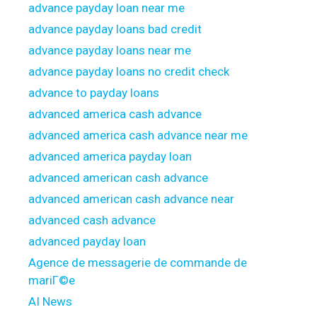
advance payday loan near me
advance payday loans bad credit
advance payday loans near me
advance payday loans no credit check
advance to payday loans
advanced america cash advance
advanced america cash advance near me
advanced america payday loan
advanced american cash advance
advanced american cash advance near
advanced cash advance
advanced payday loan
Agence de messagerie de commande de
mariГ©e
AI News