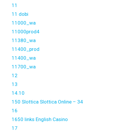
11
11 dobi
11000_wa
11000prod4
11380_wa
11400_prod
11400_wa
11700_wa
12
13
14.10
150 Slottica Slottica Online – 34
16
1650 links English Casino
17