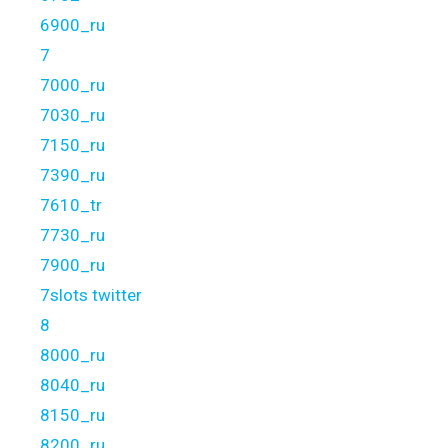
6900_ru
7
7000_ru
7030_ru
7150_ru
7390_ru
7610_tr
7730_ru
7900_ru
7slots twitter
8
8000_ru
8040_ru
8150_ru
8200_ru