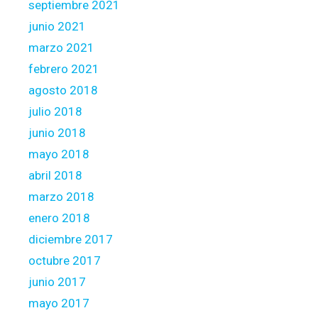
septiembre 2021
junio 2021
marzo 2021
febrero 2021
agosto 2018
julio 2018
junio 2018
mayo 2018
abril 2018
marzo 2018
enero 2018
diciembre 2017
octubre 2017
junio 2017
mayo 2017