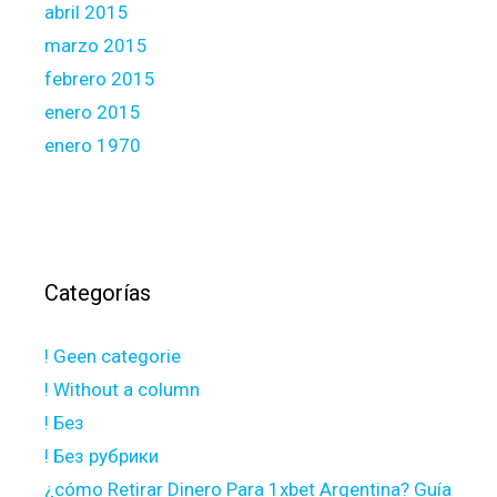
abril 2015
marzo 2015
febrero 2015
enero 2015
enero 1970
Categorías
! Geen categorie
! Without a column
! Без
! Без рубрики
¿cómo Retirar Dinero Para 1xbet Argentina? Guía