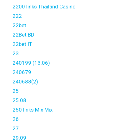
2200 links Thailand Casino
222
22bet
22Bet BD
22bet IT
23
240199 (13.06)
240679
240688(2)
25
25.08
250 links Mix Mix
26
27
29.09