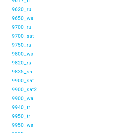
9617_tr
9620_ru
9650_wa
9700_ru
9700_sat
9750_ru
9800_wa
9820_ru
9835_sat
9900_sat
9900_sat2
9900_wa
9940_tr
9950_tr
9950_wa