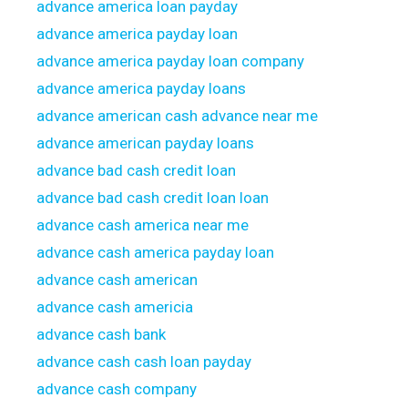
advance america loan payday
advance america payday loan
advance america payday loan company
advance america payday loans
advance american cash advance near me
advance american payday loans
advance bad cash credit loan
advance bad cash credit loan loan
advance cash america near me
advance cash america payday loan
advance cash american
advance cash americia
advance cash bank
advance cash cash loan payday
advance cash company