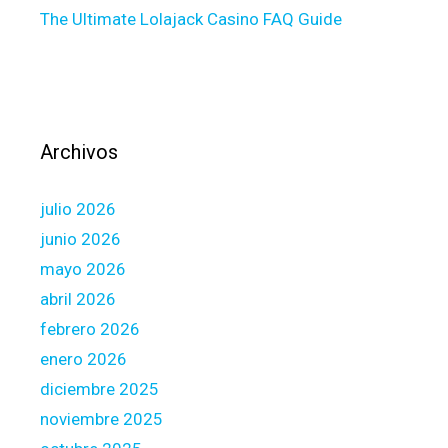
The Ultimate Lolajack Casino FAQ Guide
h
e
l
p
y
o
Archivos
u
e
julio 2026
x
p
junio 2026
l
mayo 2026
a
abril 2026
i
febrero 2026
n
m
enero 2026
e
diciembre 2025
t
noviembre 2025
h