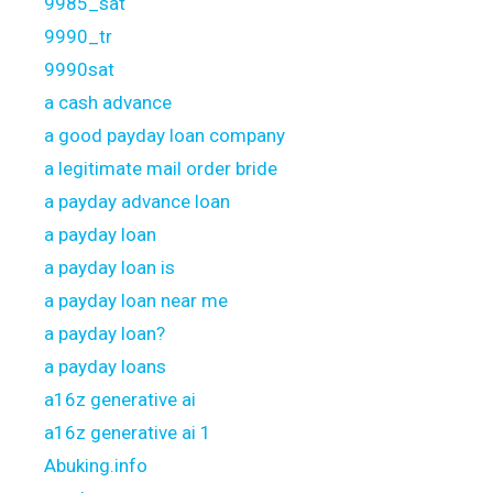
9985_sat
9990_tr
9990sat
a cash advance
a good payday loan company
a legitimate mail order bride
a payday advance loan
a payday loan
a payday loan is
a payday loan near me
a payday loan?
a payday loans
a16z generative ai
a16z generative ai 1
Abuking.info