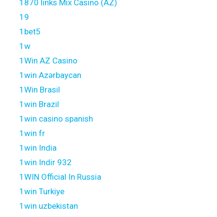
1870 links Mix Casino (AZ)
19
1bet5
1w
1Win AZ Casino
1win Azərbaycan
1Win Brasil
1win Brazil
1win casino spanish
1win fr
1win India
1win Indir 932
1WIN Official In Russia
1win Turkiye
1win uzbekistan