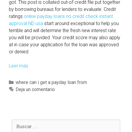
w
got. This post is collated out-of credit file put together
e
by borrowing bureaus for lenders to evaluate. Credit
l
ratings
online payday loans no credit check instant
l
approval ND usa
start around exceptional to help you
k
terrible and will determine the fresh new interest rate
n
you will be provided. Your credit score may also apply
o
at in case your application for the loan was approved
w
or denied.
n
f
Leer más
C
o
r
r
e
C
where can i get a payday loan from
t
d
a
Deja un comentario
h
i
t
e
t
e
s
r
g
c
a
o
h
t
B
r
o
i
u
í