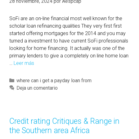
28 noviembre, 2024
por
Aespcap
SoFi are an on-line financial most well known for the
scholar loan refinancing qualities They very first first
started offering mortgages for the 2014 and you may
turned a investment to have current SoFi professionals
looking for home financing. It actually was one of the
primary lenders to give a completely on line home loan
…
Leer más
S
o
F
C
where can i get a payday loan from
i
a
Deja un comentario
a
t
r
e
e
g
a
o
Credit rating Critiques & Range in
n
r
the Southern area Africa
o
í
n