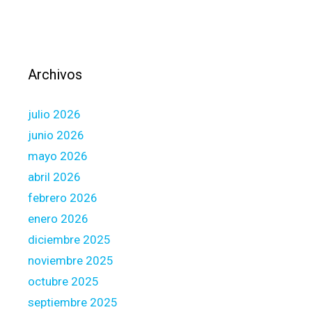
u
t
a
h
l
e
i
S
Archivos
t
o
i
u
julio 2026
e
t
s
h
junio 2026
e
mayo 2026
r
abril 2026
n
febrero 2026
a
r
enero 2026
e
diciembre 2025
a
noviembre 2025
A
octubre 2025
f
r
septiembre 2025