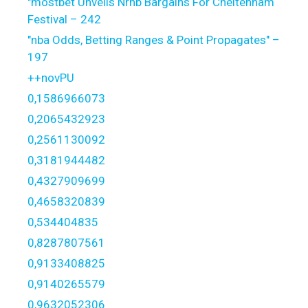
"mostbet Unveils Nrnb Bargains For Cheltenham
Festival – 242
"nba Odds, Betting Ranges & Point Propagates" –
197
++novPU
0,1586966073
0,2065432923
0,2561130092
0,3181944482
0,4327909699
0,4658320839
0,534404835
0,8287807561
0,9133408825
0,9140265579
0,9632052306