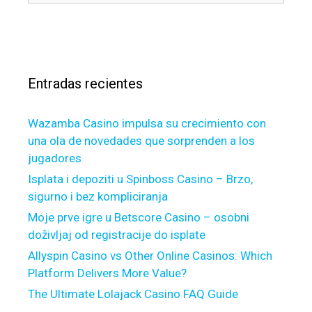
l
n
s
a
a
g
c
s
r
C
a
l
r
r
o
i
Entradas recientes
:
a
t
n
i
Wazamba Casino impulsa su crecimiento con
r
q
una ola de novedades que sorprenden a los
e
u
jugadores
f
e
i
s
Isplata i depoziti u Spinboss Casino – Brzo,
n
&
sigurno i bez kompliciranja
a
R
Moje prve igre u Betscore Casino – osobni
n
a
doživljaj od registracije do isplate
c
n
Allyspin Casino vs Other Online Casinos: Which
i
g
Platform Delivers More Value?
n
e
g
The Ultimate Lolajack Casino FAQ Guide
i
q
n