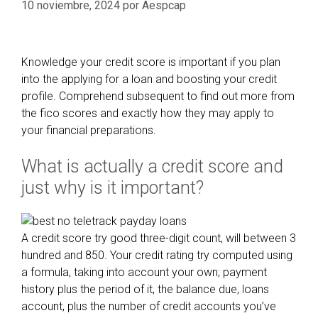
a
10 noviembre, 2024
por
Aespcap
-
s
l
i
Knowledge your credit score is important if you plan
n
into the applying for a loan and boosting your credit
e
profile. Comprehend subsequent to find out more from
f
the fico scores and exactly how they may apply to
i
your financial preparations.
n
a
What is actually a credit score and
n
just why is it important?
c
i
a
l
A credit score try good three-digit count, will between 3
m
hundred and 850. Your credit rating try computed using
o
a formula, taking into account your own; payment
s
history plus the period of it, the balance due, loans
t
account, plus the number of credit accounts you’ve