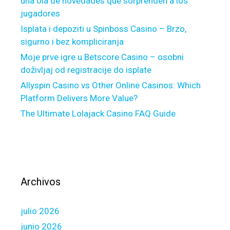
una ola de novedades que sorprenden a los
e
jugadores
d
u
Isplata i depoziti u Spinboss Casino – Brzo,
l
sigurno i bez kompliciranja
i
Moje prve igre u Betscore Casino – osobni
n
doživljaj od registracije do isplate
g
Allyspin Casino vs Other Online Casinos: Which
s
Platform Delivers More Value?
u
The Ultimate Lolajack Casino FAQ Guide
b
s
c
r
i
b
Archivos
e
r
julio 2026
s
a
junio 2026