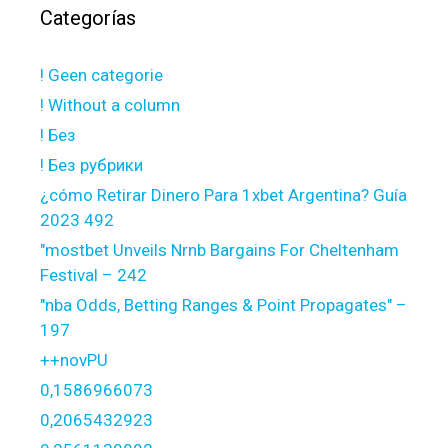
Categorías
! Geen categorie
! Without a column
! Без
! Без рубрики
¿cómo Retirar Dinero Para 1xbet Argentina? Guía
2023 492
"mostbet Unveils Nrnb Bargains For Cheltenham
Festival – 242
"nba Odds, Betting Ranges & Point Propagates" –
197
++novPU
0,1586966073
0,2065432923