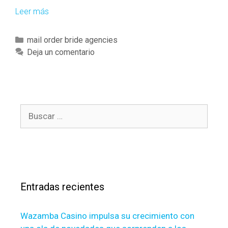
Leer más
K
e
y
C
mail order bride agencies
t
a
Deja un comentario
a
t
k
e
e
g
a
o
w
B
r
a
u
í
y
s
a
s
c
s
f
a
o
r
r
Entradas recientes
:
s
c
Wazamba Casino impulsa su crecimiento con
h