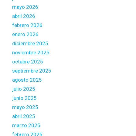
n
mayo 2026
d
abril 2026
y
febrero 2026
o
u
enero 2026
c
diciembre 2025
a
noviembre 2025
n
octubre 2025
c
a
septiembre 2025
n
agosto 2025
d
julio 2025
i
junio 2025
d
a
mayo 2025
t
abril 2025
e
marzo 2025
s
febrero 2025
t