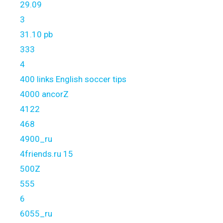
29.09
3
31.10 pb
333
4
400 links English soccer tips
4000 ancorZ
4122
468
4900_ru
4friends.ru 15
500Z
555
6
6055_ru