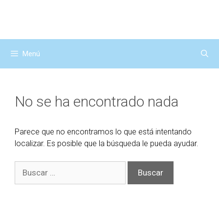
Saltar
al
contenido
Menú
No se ha encontrado nada
Parece que no encontramos lo que está intentando
localizar. Es posible que la búsqueda le pueda ayudar.
B
u
s
c
a