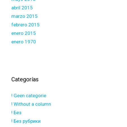
abril 2015
marzo 2015
febrero 2015
enero 2015
enero 1970
Categorías
! Geen categorie
! Without a column
! Без
! Без рубрики