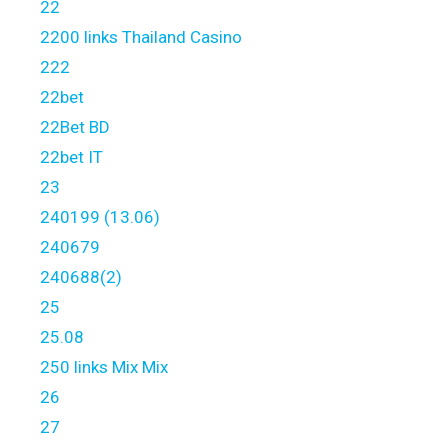
22
2200 links Thailand Casino
222
22bet
22Bet BD
22bet IT
23
240199 (13.06)
240679
240688(2)
25
25.08
250 links Mix Mix
26
27