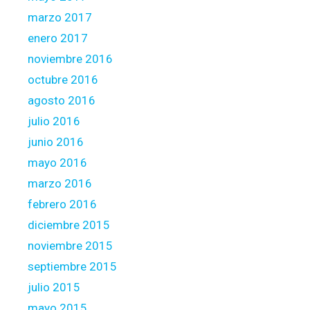
marzo 2017
enero 2017
noviembre 2016
octubre 2016
agosto 2016
julio 2016
junio 2016
mayo 2016
marzo 2016
febrero 2016
diciembre 2015
noviembre 2015
septiembre 2015
julio 2015
mayo 2015