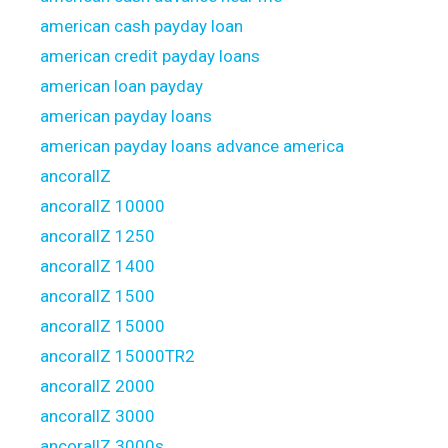
american cash payday loan
american credit payday loans
american loan payday
american payday loans
american payday loans advance america
ancorallZ
ancorallZ 10000
ancorallZ 1250
ancorallZ 1400
ancorallZ 1500
ancorallZ 15000
ancorallZ 15000TR2
ancorallZ 2000
ancorallZ 3000
ancorallZ 3000s