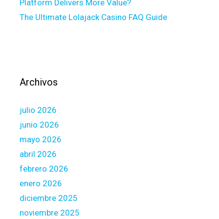
Platform Delivers More Value?
The Ultimate Lolajack Casino FAQ Guide
Archivos
julio 2026
junio 2026
mayo 2026
abril 2026
febrero 2026
enero 2026
diciembre 2025
noviembre 2025