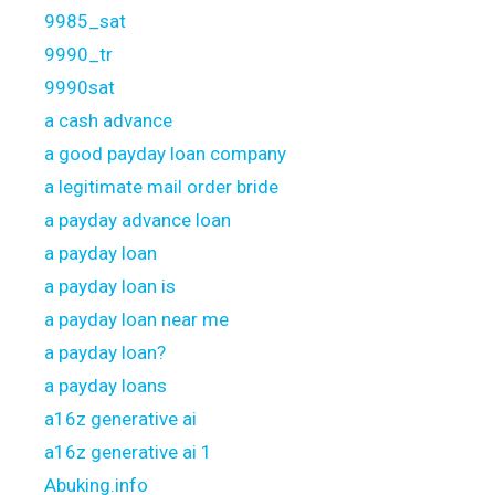
9985_sat
9990_tr
9990sat
a cash advance
a good payday loan company
a legitimate mail order bride
a payday advance loan
a payday loan
a payday loan is
a payday loan near me
a payday loan?
a payday loans
a16z generative ai
a16z generative ai 1
Abuking.info