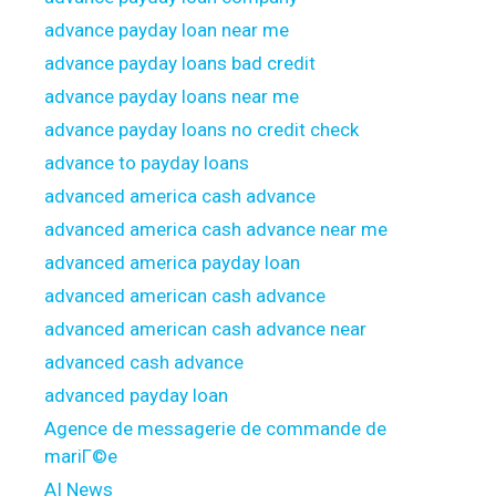
advance payday loan near me
advance payday loans bad credit
advance payday loans near me
advance payday loans no credit check
advance to payday loans
advanced america cash advance
advanced america cash advance near me
advanced america payday loan
advanced american cash advance
advanced american cash advance near
advanced cash advance
advanced payday loan
Agence de messagerie de commande de
mariГ©e
AI News