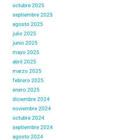
octubre 2025
septiembre 2025
agosto 2025
julio 2025
junio 2025
mayo 2025
abril 2025
marzo 2025
febrero 2025
enero 2025
diciembre 2024
noviembre 2024
octubre 2024
septiembre 2024
agosto 2024