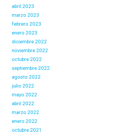
abril 2023
marzo 2023
febrero 2023
enero 2023
diciembre 2022
noviembre 2022
octubre 2022
septiembre 2022
agosto 2022
julio 2022
mayo 2022
abril 2022
marzo 2022
enero 2022
octubre 2021