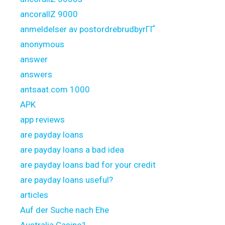
ancorallZ 9000
anmeldelser av postordrebrudbyrГҐ
anonymous
answer
answers
antsaat.com 1000
APK
app reviews
are payday loans
are payday loans a bad idea
are payday loans bad for your credit
are payday loans useful?
articles
Auf der Suche nach Ehe