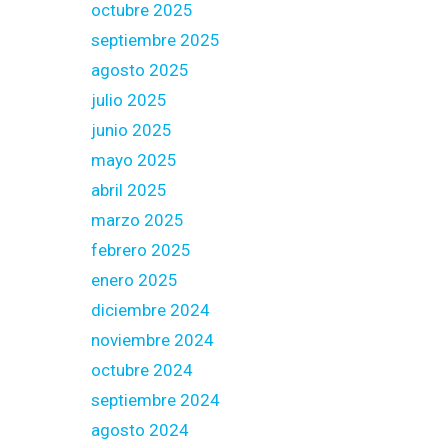
octubre 2025
septiembre 2025
agosto 2025
julio 2025
junio 2025
mayo 2025
abril 2025
marzo 2025
febrero 2025
enero 2025
diciembre 2024
noviembre 2024
octubre 2024
septiembre 2024
agosto 2024