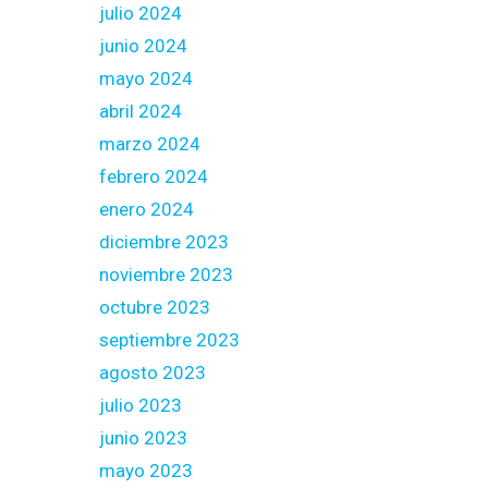
julio 2024
junio 2024
mayo 2024
abril 2024
marzo 2024
febrero 2024
enero 2024
diciembre 2023
noviembre 2023
octubre 2023
septiembre 2023
agosto 2023
julio 2023
junio 2023
mayo 2023