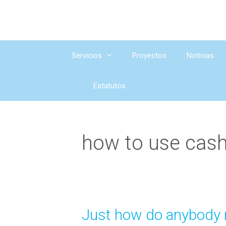
Saltar
al
contenido
Servicios
Proyectos
Noticias
.
Estatutos
how to use cas
Just how do anybody 