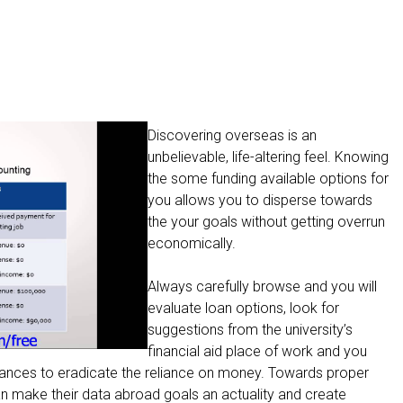
Discovering overseas is an
unbelievable, life-altering feel. Knowing
the some funding available options for
you allows you to disperse towards
the your goals without getting overrun
economically.
Always carefully browse and you will
evaluate loan options, look for
suggestions from the university’s
financial aid place of work and you
hances to eradicate the reliance on money. Towards proper
n make their data abroad goals an actuality and create