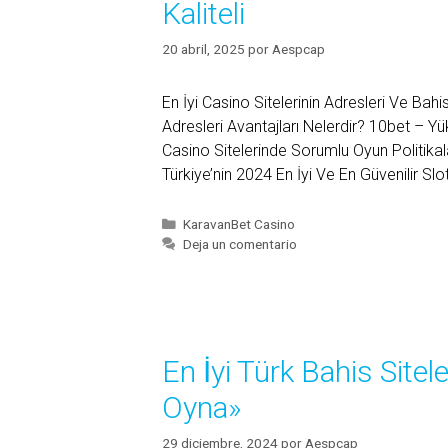
Kaliteli
20 abril, 2025
por
Aespcap
En İyi Casino Sitelerinin Adresleri Ve Bah
Adresleri Avantajları Nelerdir? 10bet – Yük
Casino Sitelerinde Sorumlu Oyun Politikal
Türkiye’nin 2024 En İyi Ve En Güvenilir Slo
C
KaravanBet Casino
a
Deja un comentario
t
e
g
o
r
En İyi Türk Bahis Site
í
a
Oyna»
s
29 diciembre, 2024
por
Aespcap