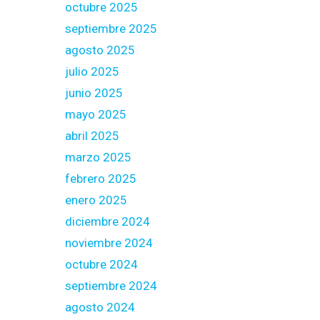
octubre 2025
septiembre 2025
agosto 2025
julio 2025
junio 2025
mayo 2025
abril 2025
marzo 2025
febrero 2025
enero 2025
diciembre 2024
noviembre 2024
octubre 2024
septiembre 2024
agosto 2024