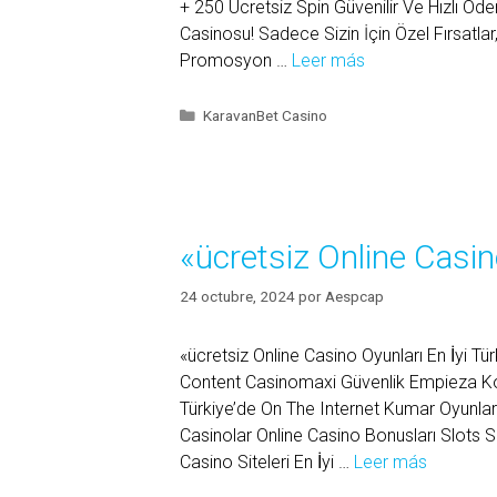
+ 250 Ücretsiz Spin Güvenilir Ve Hızlı Öd
Casinosu! Sadece Sizin İçin Özel Fırsatla
Promosyon …
Leer más
G
l
o
C
KaravanBet Casino
a
r
t
y
e
O
g
n
o
l
«ücretsiz Online Casi
r
í
i
a
24 octubre, 2024
por
Aespcap
n
s
e
C
«ücretsiz Online Casino Oyunları En İyi T
a
Content Casinomaxi Güvenlik Empieza Kor
s
Türkiye’de On The Internet Kumar Oyunları
i
Casinolar Online Casino Bonusları Slots Sk
n
Casino Siteleri En İyi …
Leer más
«
o
ü