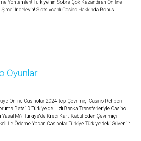
eme Yöntemleri! Türkiye’nin Sobre Çok Kazandıran On-line
S
l
r, Şimdi İnceleyin! Slots «canlı Casino Hakkında Bonus
i
e
t
r
e
i
l
G
e
ü
r
v
i
e
2
n
no Oyunlar
0
i
2
l
5
i
L
r
ürkiye Online Casinolar 2024-top Çevrimiçi Casino Rehberi
i
V
uma Bets10 Türkiye’de Hızlı Banka Transferleriyle Casino
s
e
 Yasal Mı? Türkiye’de Kredi Kartı Kabul Eden Çevrimiçi
t
K
rill Ile Ödeme Yapan Casinolar Türkiye Türkiye’deki Güvenilir
e
a
s
l
i