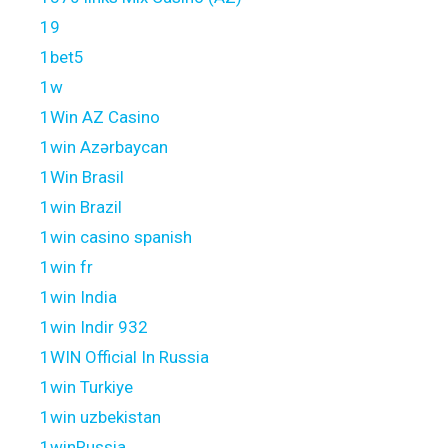
19
1bet5
1w
1Win AZ Casino
1win Azərbaycan
1Win Brasil
1win Brazil
1win casino spanish
1win fr
1win India
1win Indir 932
1WIN Official In Russia
1win Turkiye
1win uzbekistan
1winRussia