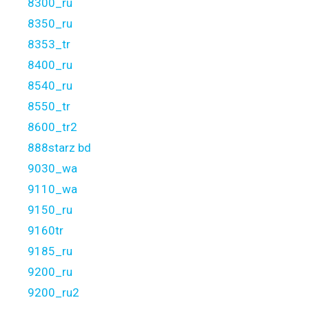
8300_ru
8350_ru
8353_tr
8400_ru
8540_ru
8550_tr
8600_tr2
888starz bd
9030_wa
9110_wa
9150_ru
9160tr
9185_ru
9200_ru
9200_ru2