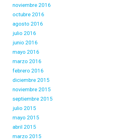
noviembre 2016
octubre 2016
agosto 2016
julio 2016
junio 2016
mayo 2016
marzo 2016
febrero 2016
diciembre 2015
noviembre 2015
septiembre 2015
julio 2015
mayo 2015
abril 2015
marzo 2015