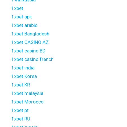
1xbet
1xbet apk
1xbet arabic
1xbet Bangladesh
1xbet CASINO AZ
1xbet casino BD
1xbet casino french
1xbet india
1xbet Korea
1xbet KR
1xbet malaysia
1xbet Morocco
1xbet pt
1xbet RU