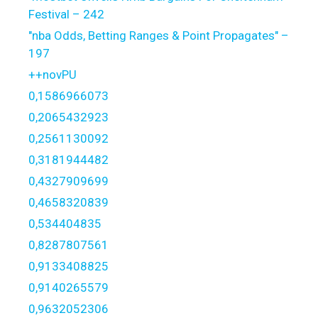
Festival – 242
"nba Odds, Betting Ranges & Point Propagates" –
197
++novPU
0,1586966073
0,2065432923
0,2561130092
0,3181944482
0,4327909699
0,4658320839
0,534404835
0,8287807561
0,9133408825
0,9140265579
0,9632052306