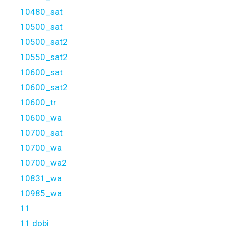
10480_sat
10500_sat
10500_sat2
10550_sat2
10600_sat
10600_sat2
10600_tr
10600_wa
10700_sat
10700_wa
10700_wa2
10831_wa
10985_wa
11
11 dobi