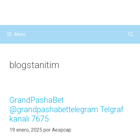
Saltar
al
contenido
Menú
blogstanitim
GrandPashaBet
@grandpashabettelegram Telgraf
kanalı 7675
19 enero, 2025
por
Aespcap