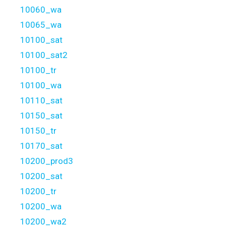
10060_wa
10065_wa
10100_sat
10100_sat2
10100_tr
10100_wa
10110_sat
10150_sat
10150_tr
10170_sat
10200_prod3
10200_sat
10200_tr
10200_wa
10200_wa2