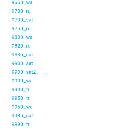
9650_wa
9700_ru
9700_sat
9750_ru
9800_wa
9820_ru
9835_sat
9900_sat
9900_sat2
9900_wa
9940_tr
9950_tr
9950_wa
9985_sat
9990_tr