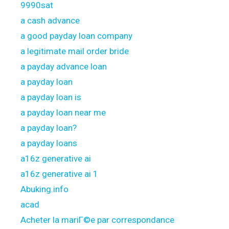
9990sat
a cash advance
a good payday loan company
a legitimate mail order bride
a payday advance loan
a payday loan
a payday loan is
a payday loan near me
a payday loan?
a payday loans
a16z generative ai
a16z generative ai 1
Abuking.info
acad
Acheter la mariГ©e par correspondance