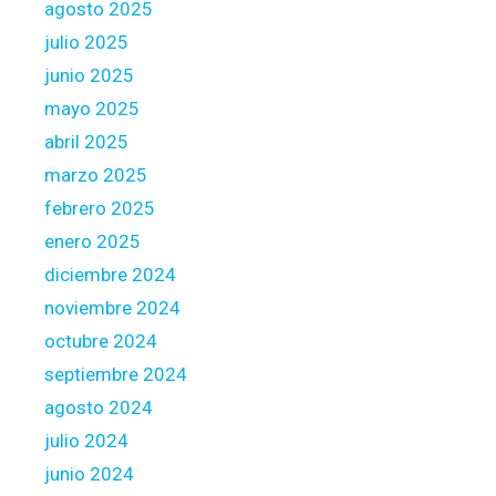
agosto 2025
7
julio 2025
6
junio 2025
7
5
mayo 2025
abril 2025
marzo 2025
febrero 2025
enero 2025
diciembre 2024
noviembre 2024
octubre 2024
septiembre 2024
agosto 2024
julio 2024
junio 2024