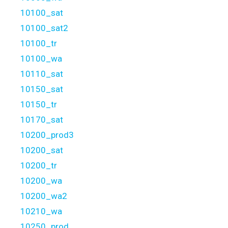
10100_sat
10100_sat2
10100_tr
10100_wa
10110_sat
10150_sat
10150_tr
10170_sat
10200_prod3
10200_sat
10200_tr
10200_wa
10200_wa2
10210_wa
10250_prod