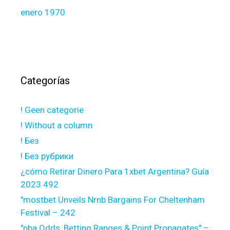
enero 1970
Categorías
! Geen categorie
! Without a column
! Без
! Без рубрики
¿cómo Retirar Dinero Para 1xbet Argentina? Guía
2023 492
"mostbet Unveils Nrnb Bargains For Cheltenham
Festival – 242
"nba Odds, Betting Ranges & Point Propagates" –