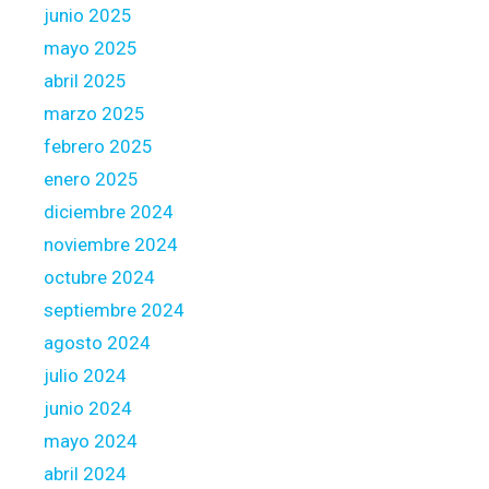
junio 2025
mayo 2025
abril 2025
marzo 2025
febrero 2025
enero 2025
diciembre 2024
noviembre 2024
octubre 2024
septiembre 2024
agosto 2024
julio 2024
junio 2024
mayo 2024
abril 2024