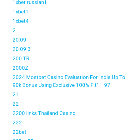
1xbet russian1
1xbet1
1xbet4
2
20.09
20.09 3
200 TR
2000Z
2024 Mostbet Casino Evaluation For India Up To
90k Bonus Using Exclusive 100% Fit" – 97
21
22
2200 links Thailand Casino
222
22bet