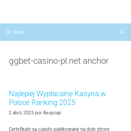
Saltar
al
contenido
Menú
ggbet-casino-pl.net anchor
Najlepiej Wypłacalne Kasyna w
Polsce Ranking 2025
2 abril, 2025
por
Aespcap
Certyfikaty są często publikowane na dole strony