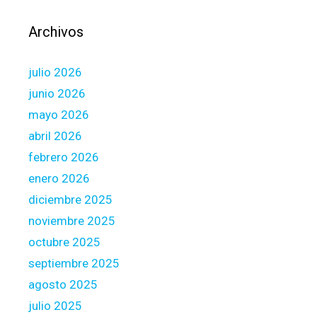
e
R
Archivos
a
n
julio 2026
k
i
junio 2026
n
mayo 2026
g
abril 2026
2
febrero 2026
0
2
enero 2026
5
diciembre 2025
noviembre 2025
octubre 2025
septiembre 2025
agosto 2025
julio 2025