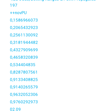
197
++novPU
0,1586966073
0,2065432923
0,2561130092
0,3181944482
0,4327909699
0,4658320839
0,534404835
0,8287807561
0,9133408825
0,9140265579
0,9632052306
0,9760292973
02.09