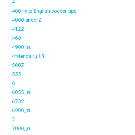
4
400 links English soccer tips
4000 ancorZ
4122
468
4900_ru
4friends.ru 15
500Z
555
6
6055_ru
6732
6900_ru
7
7000_ru