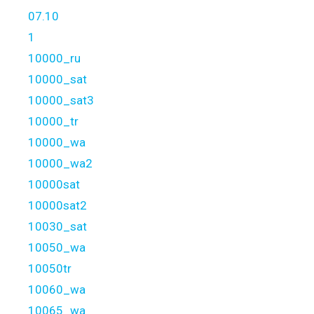
07.10
1
10000_ru
10000_sat
10000_sat3
10000_tr
10000_wa
10000_wa2
10000sat
10000sat2
10030_sat
10050_wa
10050tr
10060_wa
10065_wa