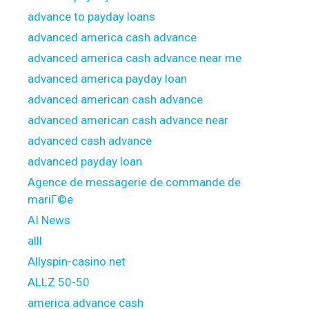
advance to payday loans
advanced america cash advance
advanced america cash advance near me
advanced america payday loan
advanced american cash advance
advanced american cash advance near
advanced cash advance
advanced payday loan
Agence de messagerie de commande de
mariГ©e
AI News
alll
Allyspin-casino.net
ALLZ 50-50
america advance cash