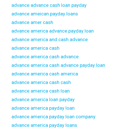
advance advance cash loan payday
advance ameican payday loans
advance amer cash
advance america advance payday loan
advance america and cash advance
advance america cash
advance america cash advance
advance america cash advance payday loan
advance america cash america
advance america cash cash
advance america cash loan
advance america loan payday
advance america payday loan
advance america payday loan company
advance america payday loans