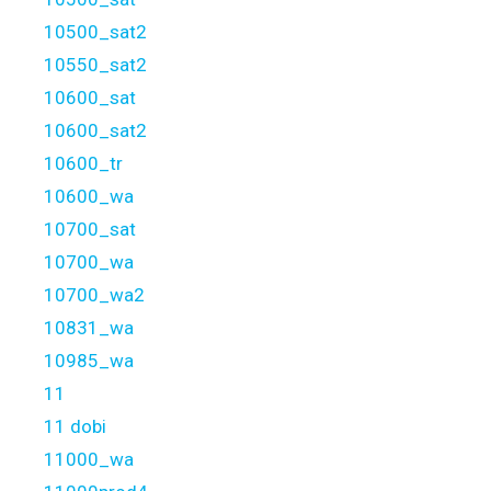
10500_sat2
10550_sat2
10600_sat
10600_sat2
10600_tr
10600_wa
10700_sat
10700_wa
10700_wa2
10831_wa
10985_wa
11
11 dobi
11000_wa