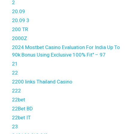
2
20.09
20.09 3
200 TR
2000Z
2024 Mostbet Casino Evaluation For India Up To
90k Bonus Using Exclusive 100% Fit" – 97
21
22
2200 links Thailand Casino
222
22bet
22Bet BD
22bet IT
23