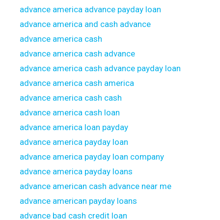
advance america advance payday loan
advance america and cash advance
advance america cash
advance america cash advance
advance america cash advance payday loan
advance america cash america
advance america cash cash
advance america cash loan
advance america loan payday
advance america payday loan
advance america payday loan company
advance america payday loans
advance american cash advance near me
advance american payday loans
advance bad cash credit loan