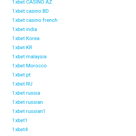
1xbet CASINO AZ
1xbet casino BD
1xbet casino french
1xbet india
1xbet Korea
1xbet KR
1xbet malaysia
1xbet Morocco
1xbet pt
1xbet RU
1xbet russia
1xbet russian
1xbet russian1
1xbet1
1xbet4