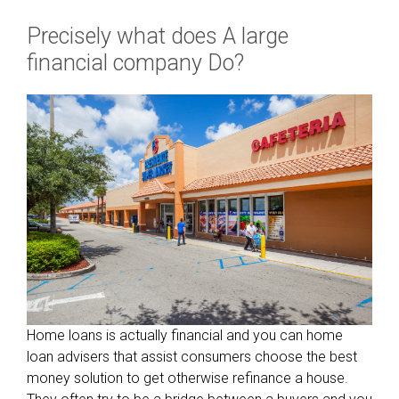
Precisely what does A large
financial company Do?
Home loans is actually financial and you can home
loan advisers that assist consumers choose the best
money solution to get otherwise refinance a house.