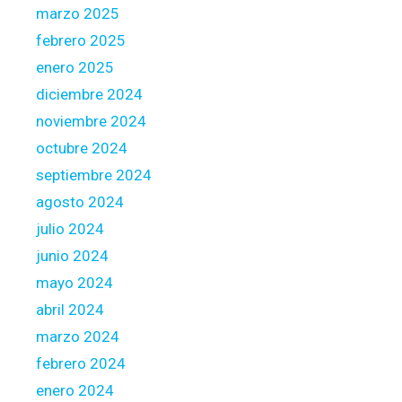
marzo 2025
febrero 2025
enero 2025
diciembre 2024
noviembre 2024
octubre 2024
septiembre 2024
agosto 2024
julio 2024
junio 2024
mayo 2024
abril 2024
marzo 2024
febrero 2024
enero 2024