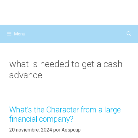
Saltar
al
contenido
Menú
what is needed to get a cash
advance
What’s the Character from a large
financial company?
20 noviembre, 2024
por
Aespcap