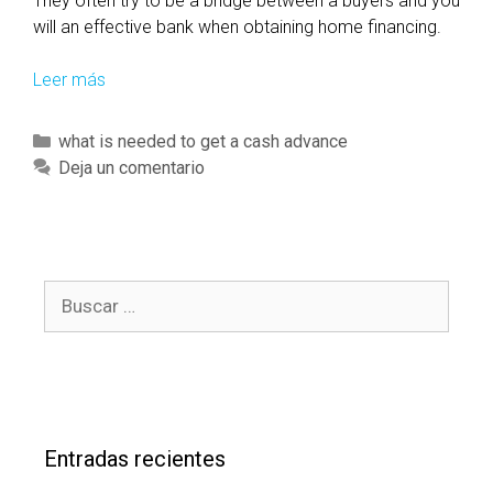
They often try to be a bridge between a buyers and you
will an effective bank when obtaining home financing.
Leer más
W
h
a
C
what is needed to get a cash advance
t
a
Deja un comentario
’
t
s
e
t
g
h
o
e
B
r
C
u
í
h
s
a
a
c
s
r
a
a
r
c
Entradas recientes
:
t