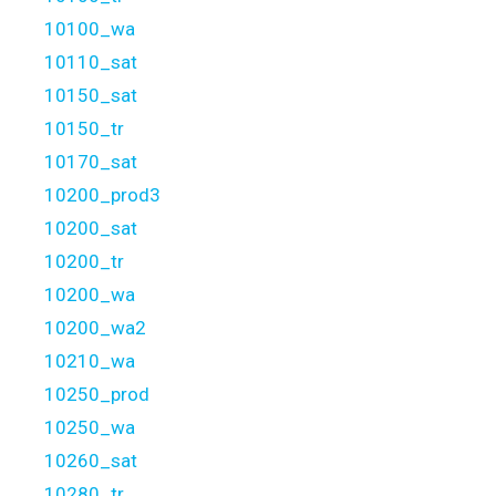
10100_wa
10110_sat
10150_sat
10150_tr
10170_sat
10200_prod3
10200_sat
10200_tr
10200_wa
10200_wa2
10210_wa
10250_prod
10250_wa
10260_sat
10280_tr