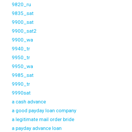
9820_ru
9835_sat
9900_sat
9900_sat2
9900_wa
9940_tr
9950_tr
9950_wa
9985_sat
9990_tr
9990sat
a cash advance
a good payday loan company
a legitimate mail order bride
a payday advance loan