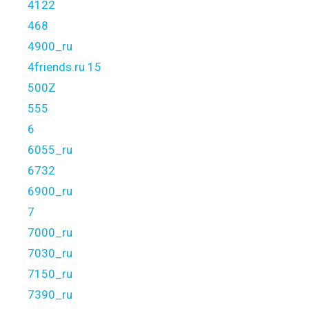
4122
468
4900_ru
4friends.ru 15
500Z
555
6
6055_ru
6732
6900_ru
7
7000_ru
7030_ru
7150_ru
7390_ru