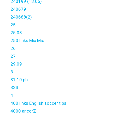
240199 (13.06)
240679
240688(2)
25
25.08
250 links Mix Mix
26
27
29.09
3
31.10 pb
333
4
400 links English soccer tips
4000 ancorZ