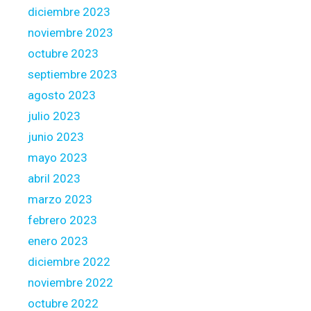
diciembre 2023
noviembre 2023
octubre 2023
septiembre 2023
agosto 2023
julio 2023
junio 2023
mayo 2023
abril 2023
marzo 2023
febrero 2023
enero 2023
diciembre 2022
noviembre 2022
octubre 2022