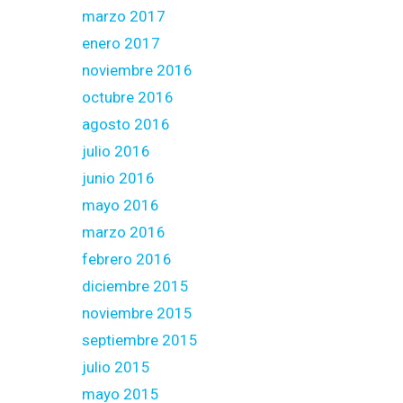
marzo 2017
enero 2017
noviembre 2016
octubre 2016
agosto 2016
julio 2016
junio 2016
mayo 2016
marzo 2016
febrero 2016
diciembre 2015
noviembre 2015
septiembre 2015
julio 2015
mayo 2015