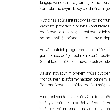
funguje věrnostní program a jak mohou zí
kontrolu nad svými body a odměnami, jso
Nutno též zdůraznit klíčový faktor komu
věrnostní program. Správná komunikace 
motivovat je k aktivitě a posilovat jejic
pomoci vyřešit případné problémy a zlepš
Ve věrnostních programech pro hráče jsou
gamifikace, což je technika, která použí
Gamifikace může zahrnovat soutěže, úkoly,
Dalším inovativním prvkem může být per
mohou herní platformy nabízet odměny a 
Personalizované nabídky motivují hráče k
V neposlední řadě se klíčový faktor úspě
služby zaměřené na potřeby uživatelů. H
služeb, které jim usnadní navigaci a zlepší