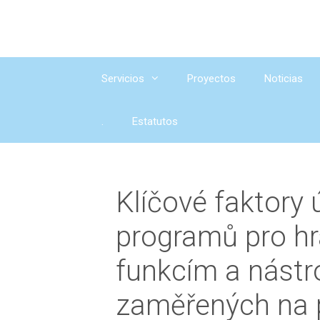
Saltar
al
contenido
Servicios
Proyectos
Noticias
.
Estatutos
Klíčové faktory
programů pro hr
funkcím a nástr
zaměřených na p