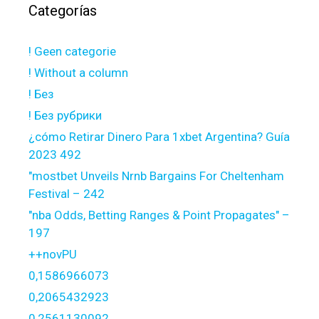
Categorías
! Geen categorie
! Without a column
! Без
! Без рубрики
¿cómo Retirar Dinero Para 1xbet Argentina? Guía
2023 492
"mostbet Unveils Nrnb Bargains For Cheltenham
Festival – 242
"nba Odds, Betting Ranges & Point Propagates" –
197
++novPU
0,1586966073
0,2065432923
0,2561130092