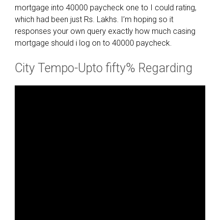
mortgage into 40000 paycheck one to I could rating,
which had been just Rs. Lakhs. I’m hoping so it
responses your own query exactly how much casing
mortgage should i log on to 40000 paycheck.
City Tempo-Upto fifty% Regarding