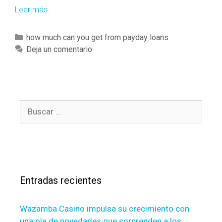
Leer más
E
x
a
C
how much can you get from payday loans
c
a
Deja un comentario
t
t
l
e
y
g
h
o
o
B
r
w
u
í
m
s
a
u
c
s
c
a
h
r
M
Entradas recientes
:
o
r
Wazamba Casino impulsa su crecimiento con
t
una ola de novedades que sorprenden a los