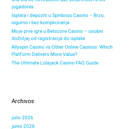
g
jugadores
a
g
Isplata i depoziti u Spinboss Casino – Brzo,
e
sigurno i bez kompliciranja
C
Moje prve igre u Betscore Casino – osobni
a
doživljaj od registracije do isplate
n
Allyspin Casino vs Other Online Casinos: Which
i
Platform Delivers More Value?
L
The Ultimate Lolajack Casino FAQ Guide
o
g
o
n
t
o
Archivos
4
0
julio 2026
0
0
junio 2026