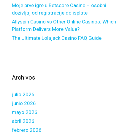
к
а
Moje prve igre u Betscore Casino – osobni
а
в
doživljaj od registracije do isplate
з
и
Allyspin Casino vs Other Online Casinos: Which
и
р
Platform Delivers More Value?
н
т
о
The Ultimate Lolajack Casino FAQ Guide
у
п
а
л
л
а
ь
т
н
н
о
Archivos
о
м
с
п
в
julio 2026
о
ы
р
junio 2026
в
т
mayo 2026
о
а
abril 2026
д
л
о
febrero 2026
е