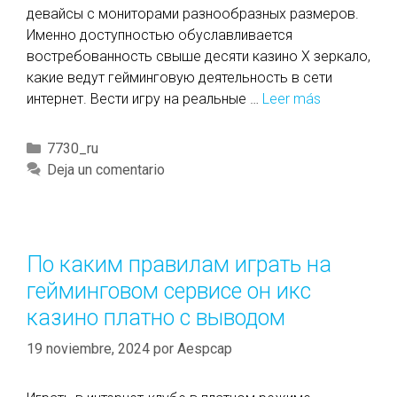
л
м
девайсы с мониторами разнообразных размеров.
ь
у
Именно доступностью обуславливается
н
ч
востребованность свыше десяти казино Х зеркало,
ы
а
какие ведут гейминговую деятельность в сети
й
с
интернет. Вести игру на реальные …
Leer más
П
с
т
о
а
н
к
C
7730_ru
й
и
а
a
Deja un comentario
т
к
к
t
н
а
и
e
а
м
м
g
р
:
п
o
По каким правилам играть на
е
с
р
r
а
гейминговом сервисе он икс
у
а
í
л
ч
в
казино платно с выводом
a
м
е
и
s
а
19 noviembre, 2024
por
Aespcap
т
л
н
о
а
е
м
м