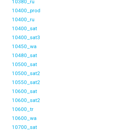
10380_ru
10400_prod
10400_ru
10400_sat
10400_sat3
10450_wa
10480_sat
10500_sat
10500_sat2
10550_sat2
10600_sat
10600_sat2
10600_tr
10600_wa
10700_sat