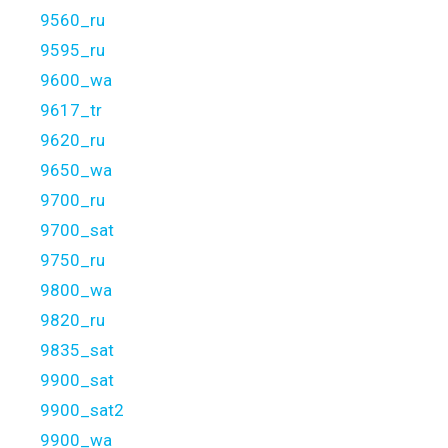
9560_ru
9595_ru
9600_wa
9617_tr
9620_ru
9650_wa
9700_ru
9700_sat
9750_ru
9800_wa
9820_ru
9835_sat
9900_sat
9900_sat2
9900_wa