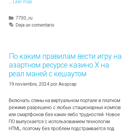
…
Leer más
С
т
о
-
в
C
7730_ru
к
е
a
Deja un comentario
л
т
t
у
ы
e
б
н
g
е
о
o
По каким правилам вести игру на
а
в
r
п
азартном ресурсе казино Х на
о
í
и
и
реал маней с кешаутом
a
к
с
s
с
19 noviembre, 2024
por
Aespcap
п
о
е
ф
ч
Включать спины на виртуальном портале в платном
и
е
режиме разрешено с любых стационарных компов
ц
н
или смартфонов без каких-либо трудностей. Новое
и
н
ПО выпускается с использованием технологии
а
ы
HTML, поэтому без проблем подстраивается под