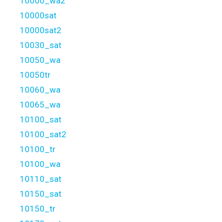
10000_wa2
10000sat
10000sat2
10030_sat
10050_wa
10050tr
10060_wa
10065_wa
10100_sat
10100_sat2
10100_tr
10100_wa
10110_sat
10150_sat
10150_tr