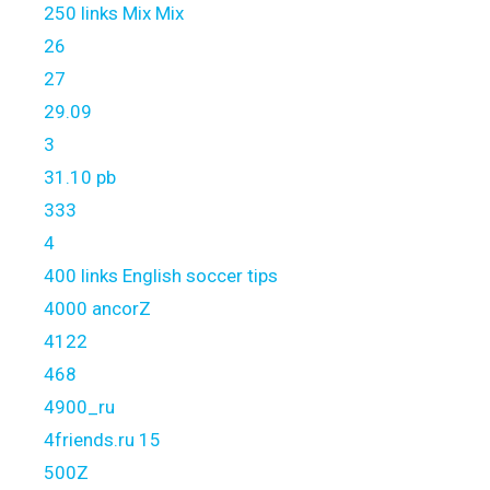
250 links Mix Mix
26
27
29.09
3
31.10 pb
333
4
400 links English soccer tips
4000 ancorZ
4122
468
4900_ru
4friends.ru 15
500Z