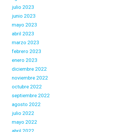
julio 2023
junio 2023
mayo 2023
abril 2023
marzo 2023
febrero 2023
enero 2023
diciembre 2022
noviembre 2022
octubre 2022
septiembre 2022
agosto 2022
julio 2022
mayo 2022
abril 2022