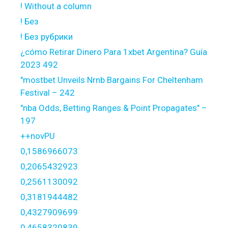
! Without a column
! Без
! Без рубрики
¿cómo Retirar Dinero Para 1xbet Argentina? Guía
2023 492
"mostbet Unveils Nrnb Bargains For Cheltenham
Festival – 242
"nba Odds, Betting Ranges & Point Propagates" –
197
++novPU
0,1586966073
0,2065432923
0,2561130092
0,3181944482
0,4327909699
0,4658320839