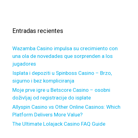
s
a
i
c
s
c
a
e
r
n
Entradas recientes
:
s
e
Wazamba Casino impulsa su crecimiento con
d
una ola de novedades que sorprenden a los
b
jugadores
y
5
Isplata i depoziti u Spinboss Casino – Brzo,
0
sigurno i bez kompliciranja
p
Moje prve igre u Betscore Casino – osobni
e
doživljaj od registracije do isplate
r
Allyspin Casino vs Other Online Casinos: Which
c
Platform Delivers More Value?
e
The Ultimate Lolajack Casino FAQ Guide
n
t