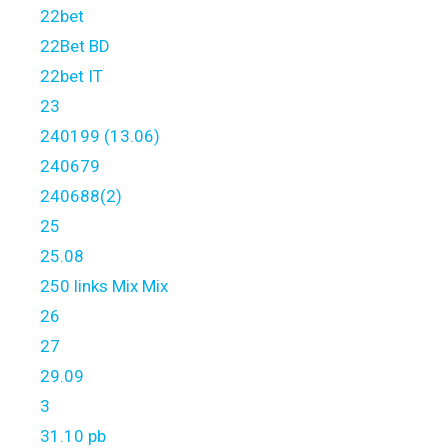
22bet
22Bet BD
22bet IT
23
240199 (13.06)
240679
240688(2)
25
25.08
250 links Mix Mix
26
27
29.09
3
31.10 pb