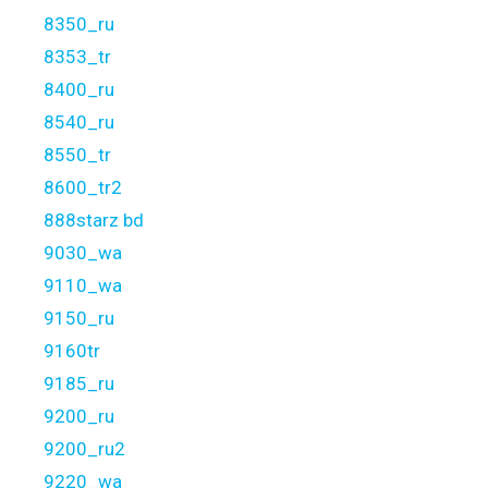
8350_ru
8353_tr
8400_ru
8540_ru
8550_tr
8600_tr2
888starz bd
9030_wa
9110_wa
9150_ru
9160tr
9185_ru
9200_ru
9200_ru2
9220_wa