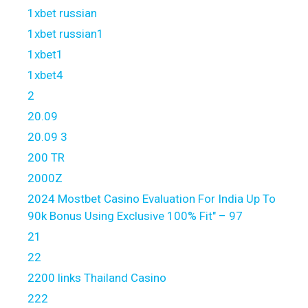
1xbet russian
1xbet russian1
1xbet1
1xbet4
2
20.09
20.09 3
200 TR
2000Z
2024 Mostbet Casino Evaluation For India Up To
90k Bonus Using Exclusive 100% Fit" – 97
21
22
2200 links Thailand Casino
222