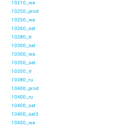
10210_wa
10250_prod
10250_wa
10260_sat
10280_tr
10300_sat
10300_wa
10350_sat
10350_tr
10380_ru
10400_prod
10400_ru
10400_sat
10400_sat3
10450_wa