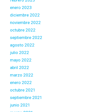
febrero 2023
enero 2023
diciembre 2022
noviembre 2022
octubre 2022
septiembre 2022
agosto 2022
julio 2022
mayo 2022
abril 2022
marzo 2022
enero 2022
octubre 2021
septiembre 2021
junio 2021