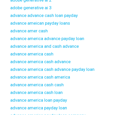
adobe generative ai 2
adobe generative ai 3
advance advance cash loan payday
advance ameican payday loans
advance amer cash
advance america advance payday loan
advance america and cash advance
advance america cash
advance america cash advance
advance america cash advance payday loan
advance america cash america
advance america cash cash
advance america cash loan
advance america loan payday
advance america payday loan