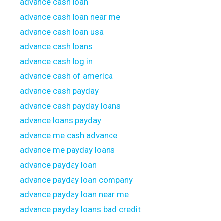
advance cash loan
advance cash loan near me
advance cash loan usa
advance cash loans
advance cash log in
advance cash of america
advance cash payday
advance cash payday loans
advance loans payday
advance me cash advance
advance me payday loans
advance payday loan
advance payday loan company
advance payday loan near me
advance payday loans bad credit