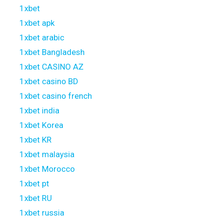
1xbet
1xbet apk
1xbet arabic
1xbet Bangladesh
1xbet CASINO AZ
1xbet casino BD
1xbet casino french
1xbet india
1xbet Korea
1xbet KR
1xbet malaysia
1xbet Morocco
1xbet pt
1xbet RU
1xbet russia