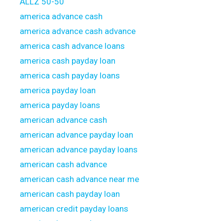
ALLZ 50-50
america advance cash
america advance cash advance
america cash advance loans
america cash payday loan
america cash payday loans
america payday loan
america payday loans
american advance cash
american advance payday loan
american advance payday loans
american cash advance
american cash advance near me
american cash payday loan
american credit payday loans