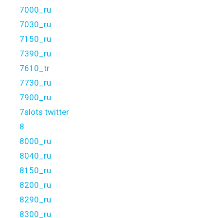
7000_ru
7030_ru
7150_ru
7390_ru
7610_tr
7730_ru
7900_ru
7slots twitter
8
8000_ru
8040_ru
8150_ru
8200_ru
8290_ru
8300_ru