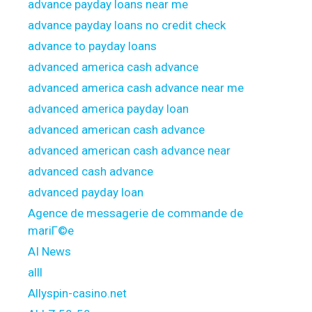
advance payday loans near me
advance payday loans no credit check
advance to payday loans
advanced america cash advance
advanced america cash advance near me
advanced america payday loan
advanced american cash advance
advanced american cash advance near
advanced cash advance
advanced payday loan
Agence de messagerie de commande de
mariГ©e
AI News
alll
Allyspin-casino.net