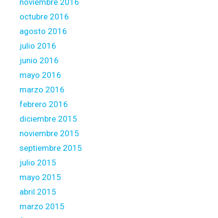
noviembre 2016
octubre 2016
agosto 2016
julio 2016
junio 2016
mayo 2016
marzo 2016
febrero 2016
diciembre 2015
noviembre 2015
septiembre 2015
julio 2015
mayo 2015
abril 2015
marzo 2015