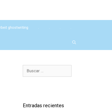
beit ghostwriting
.
.
.
.
Buscar
B
u
s
c
a
r
Entradas recientes
: