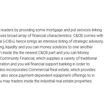
s readers by providing some mortgage and put services linking
esses broad array of financial characteristics. C&CB comes with
«CIB»), hence brings an intensive listing of strategic advisory,
ing, liquidity and you can money solutions to one another
m inside the the newest C&CB part and you can Money.
 Community Financial, which supplies a variety of traditional
tration and you will financial support banking in order to
also incorporates Commercial Real estate, which provides
s also since payment-dependent equipment offerings to in
may traders inside the industrial real estate properties.