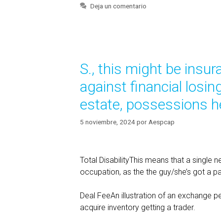
a
Deja un comentario
i
t
o
e
c
g
r
o
e
r
S., this might be ins
í
f
a
i
against financial losin
s
n
estate, possessions 
a
n
5 noviembre, 2024
por
Aespcap
c
i
n
Total DisabilityThis means that a single 
g
occupation, as the the guy/she’s got a par
s
t
Deal FeeAn illustration of an exchange p
o
acquire inventory getting a trader.
r
e