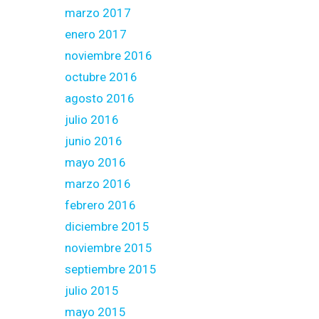
marzo 2017
enero 2017
noviembre 2016
octubre 2016
agosto 2016
julio 2016
junio 2016
mayo 2016
marzo 2016
febrero 2016
diciembre 2015
noviembre 2015
septiembre 2015
julio 2015
mayo 2015