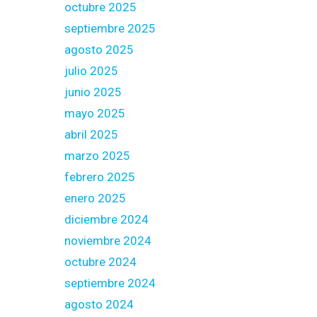
octubre 2025
septiembre 2025
agosto 2025
julio 2025
junio 2025
mayo 2025
abril 2025
marzo 2025
febrero 2025
enero 2025
diciembre 2024
noviembre 2024
octubre 2024
septiembre 2024
agosto 2024