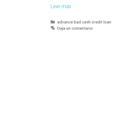
Leer más
S
d
.
g
,
e
C
advance bad cash credit loan
a
Deja un comentario
t
t
t
h
t
e
i
i
g
s
n
o
m
g
r
í
i
f
a
g
i
s
h
n
t
a
b
n
e
c
i
i
n
n
s
g
u
d