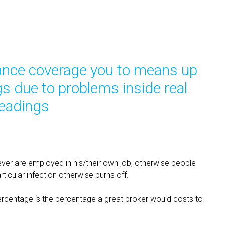
urance coverage you to means up
gs due to problems inside real
headings
never are employed in his/their own job, otherwise people
ticular infection otherwise burns off.
ercentage ‘s the percentage a great broker would costs to