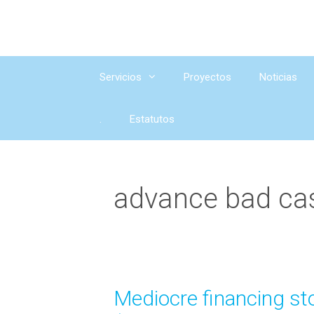
Saltar
al
contenido
Servicios
Proyectos
Noticias
.
Estatutos
advance bad cas
Mediocre financing st