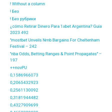
! Without a column
! Без
! Без рубрики
¿cómo Retirar Dinero Para 1xbet Argentina? Guía
2023 492
"mostbet Unveils Nrnb Bargains For Cheltenham
Festival – 242
"nba Odds, Betting Ranges & Point Propagates" –
197
++novPU
0,1586966073
0,2065432923
0,2561130092
0,3181944482
0,4327909699