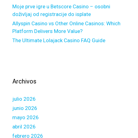
t
Moje prve igre u Betscore Casino – osobni
h
doživljaj od registracije do isplate
e
Allyspin Casino vs Other Online Casinos: Which
T
Platform Delivers More Value?
h
The Ultimate Lolajack Casino FAQ Guide
e
f
r
e
s
h
Archivos
L
o
julio 2026
n
d
junio 2026
o
mayo 2026
n
abril 2026
a
febrero 2026
r