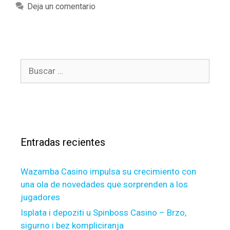
C
a
Deja un comentario
o
t
n
e
n
g
e
o
c
B
r
t
u
í
i
s
a
c
c
s
u
a
t
r
S
Entradas recientes
:
c
h
Wazamba Casino impulsa su crecimiento con
o
una ola de novedades que sorprenden a los
o
jugadores
l
i
Isplata i depoziti u Spinboss Casino – Brzo,
n
sigurno i bez kompliciranja