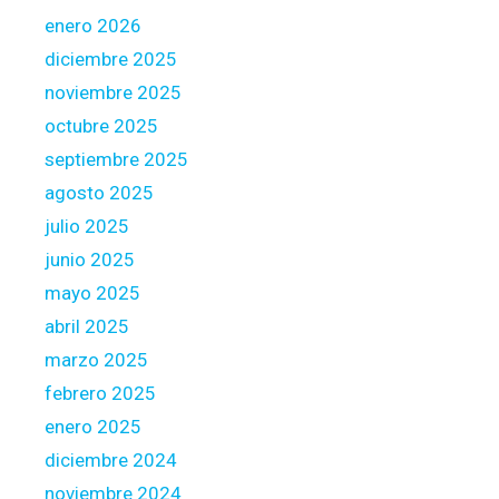
e
enero 2026
a
diciembre 2025
,
noviembre 2025
C
octubre 2025
o
n
septiembre 2025
n
agosto 2025
e
julio 2025
c
junio 2025
t
i
mayo 2025
c
abril 2025
u
marzo 2025
t
febrero 2025
enero 2025
diciembre 2024
noviembre 2024