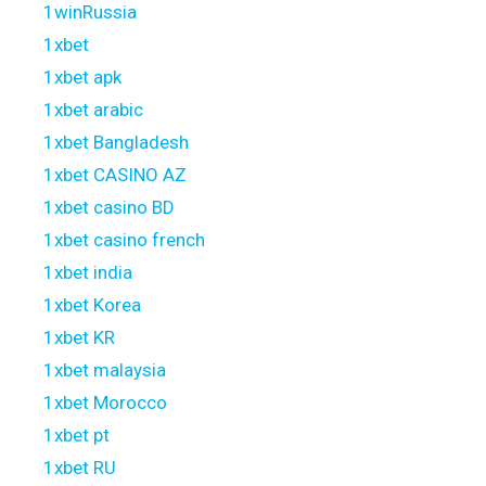
1winRussia
1xbet
1xbet apk
1xbet arabic
1xbet Bangladesh
1xbet CASINO AZ
1xbet casino BD
1xbet casino french
1xbet india
1xbet Korea
1xbet KR
1xbet malaysia
1xbet Morocco
1xbet pt
1xbet RU