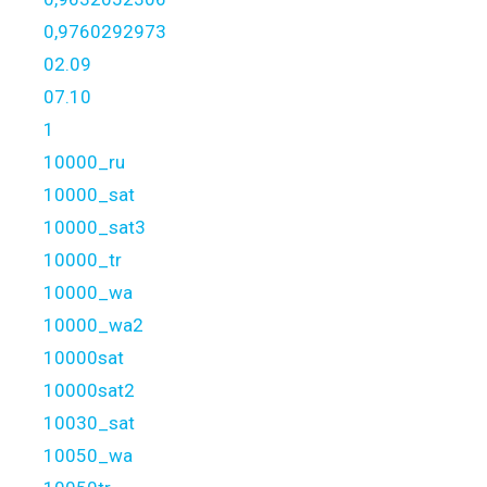
0,9760292973
02.09
07.10
1
10000_ru
10000_sat
10000_sat3
10000_tr
10000_wa
10000_wa2
10000sat
10000sat2
10030_sat
10050_wa