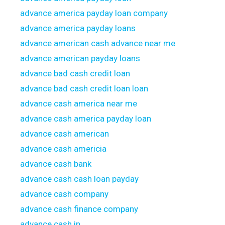
advance america payday loan company
advance america payday loans
advance american cash advance near me
advance american payday loans
advance bad cash credit loan
advance bad cash credit loan loan
advance cash america near me
advance cash america payday loan
advance cash american
advance cash americia
advance cash bank
advance cash cash loan payday
advance cash company
advance cash finance company
advance cash in