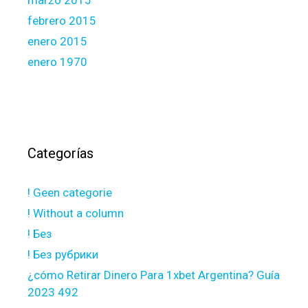
marzo 2015
febrero 2015
enero 2015
enero 1970
Categorías
! Geen categorie
! Without a column
! Без
! Без рубрики
¿cómo Retirar Dinero Para 1xbet Argentina? Guía
2023 492