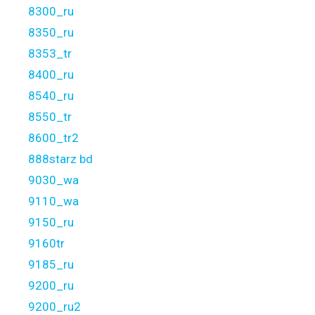
8300_ru
8350_ru
8353_tr
8400_ru
8540_ru
8550_tr
8600_tr2
888starz bd
9030_wa
9110_wa
9150_ru
9160tr
9185_ru
9200_ru
9200_ru2