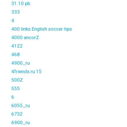
31.10 pb
333
4
400 links English soccer tips
4000 ancorZ
4122
468
4900_ru
4friends.ru 15
500Z
555
6
6055_ru
6732
6900_ru