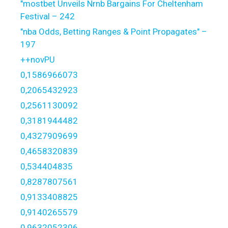
"mostbet Unveils Nrnb Bargains For Cheltenham
Festival – 242
"nba Odds, Betting Ranges & Point Propagates" –
197
++novPU
0,1586966073
0,2065432923
0,2561130092
0,3181944482
0,4327909699
0,4658320839
0,534404835
0,8287807561
0,9133408825
0,9140265579
0,9632052306