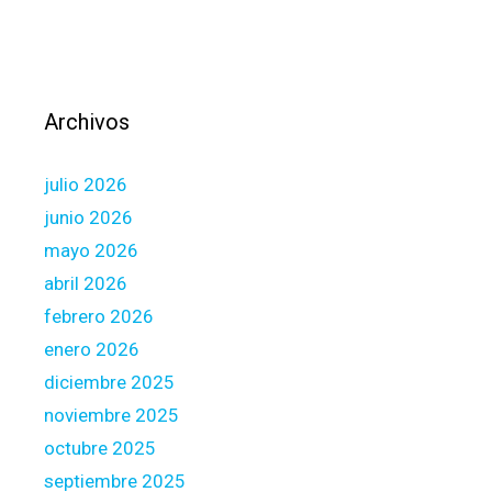
i
n
t
h
e
Archivos
C
h
julio 2026
a
p
junio 2026
t
mayo 2026
e
abril 2026
r
febrero 2026
t
h
enero 2026
i
diciembre 2025
r
noviembre 2025
t
octubre 2025
e
e
septiembre 2025