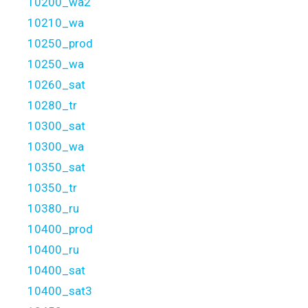
10200_wa2
10210_wa
10250_prod
10250_wa
10260_sat
10280_tr
10300_sat
10300_wa
10350_sat
10350_tr
10380_ru
10400_prod
10400_ru
10400_sat
10400_sat3