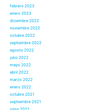
febrero 2023
enero 2023
diciembre 2022
noviembre 2022
octubre 2022
septiembre 2022
agosto 2022
julio 2022
mayo 2022
abril 2022
marzo 2022
enero 2022
octubre 2021
septiembre 2021
junio 2021