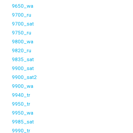
9650_wa
9700_ru
9700_sat
9750_ru
9800_wa
9820_ru
9835_sat
9900_sat
9900_sat2
9900_wa
9940_tr
9950_tr
9950_wa
9985_sat
9990_tr