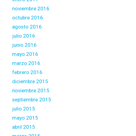
noviembre 2016
octubre 2016
agosto 2016
julio 2016
junio 2016
mayo 2016
marzo 2016
febrero 2016
diciembre 2015
noviembre 2015
septiembre 2015
julio 2015
mayo 2015
abril 2015