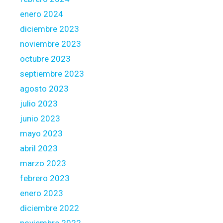
n
g
enero 2024
’
diciembre 2023
s
noviembre 2023
$
octubre 2023
1
9
septiembre 2023
6
agosto 2023
b
julio 2023
i
junio 2023
l
l
mayo 2023
i
abril 2023
o
marzo 2023
n
febrero 2023
r
e
enero 2023
p
diciembre 2022
a