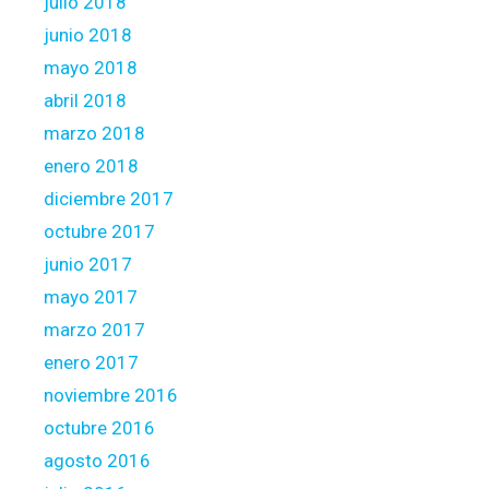
julio 2018
M
junio 2018
o
mayo 2018
r
n
abril 2018
i
marzo 2018
n
enero 2018
g
diciembre 2017
s
t
octubre 2017
a
junio 2017
r
mayo 2017
r
marzo 2017
e
v
enero 2017
e
noviembre 2016
a
octubre 2016
l
agosto 2016
s