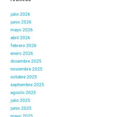
h
a
julio 2026
r
d
junio 2026
l
mayo 2026
y
abril 2026
s
febrero 2026
h
e
enero 2026
l
diciembre 2025
t
noviembre 2025
e
octubre 2025
r
p
septiembre 2025
a
agosto 2025
y
julio 2025
m
junio 2025
e
n
mayo 2025