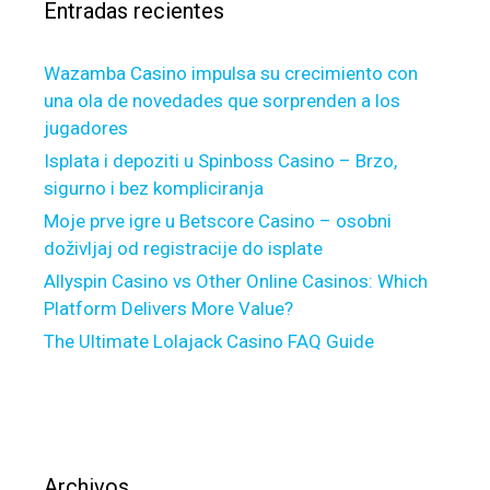
n
Entradas recientes
:
d
s
Wazamba Casino impulsa su crecimiento con
y
una ola de novedades que sorprenden a los
o
jugadores
u
c
Isplata i depoziti u Spinboss Casino – Brzo,
e
sigurno i bez kompliciranja
r
Moje prve igre u Betscore Casino – osobni
t
doživljaj od registracije do isplate
a
Allyspin Casino vs Other Online Casinos: Which
i
Platform Delivers More Value?
n
The Ultimate Lolajack Casino FAQ Guide
l
y
w
i
l
l
Archivos