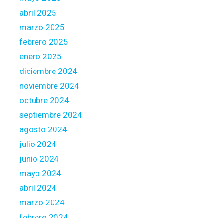
t
abril 2025
s
marzo 2025
t
febrero 2025
o
w
enero 2025
a
diciembre 2024
r
noviembre 2024
d
octubre 2024
s
t
septiembre 2024
h
agosto 2024
e
julio 2024
b
junio 2024
u
i
mayo 2024
l
abril 2024
d
marzo 2024
i
febrero 2024