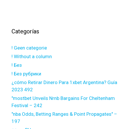
Categorías
! Geen categorie
! Without a column
! Без
! Без рубрики
¿cómo Retirar Dinero Para 1xbet Argentina? Guía
2023 492
"mostbet Unveils Nrnb Bargains For Cheltenham
Festival – 242
"nba Odds, Betting Ranges & Point Propagates" –
197