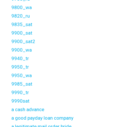
9800_wa
9820_ru
9835_sat
9900_sat
9900_sat2
9900_wa
9940_tr
9950_tr
9950_wa
9985_sat
9990_tr
9990sat
a cash advance
a good payday loan company
a legitimate mail order bride