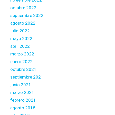
noviembre 2022
i
octubre 2022
r
e
septiembre 2022
d
agosto 2022
-
julio 2022
r
mayo 2022
a
t
abril 2022
e
marzo 2022
f
enero 2022
i
octubre 2021
n
a
septiembre 2021
n
junio 2021
c
marzo 2021
i
febrero 2021
n
g
agosto 2018
,