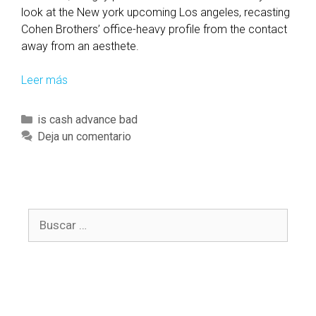
look at the New york upcoming Los angeles, recasting
Cohen Brothers’ office-heavy profile from the contact
away from an aesthete.
Leer más
I
n
t
C
is cash advance bad
o
a
Deja un comentario
t
t
h
e
e
g
2
o
0
B
r
1
u
í
9
s
a
,
c
s
f
a
u
r