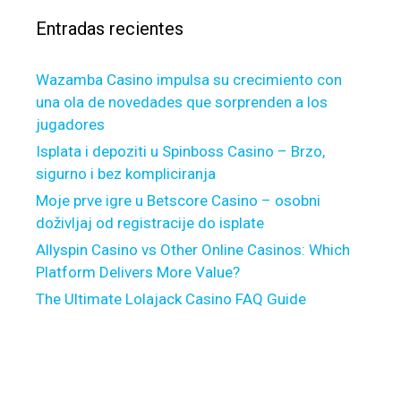
r
d
Entradas recientes
:
e
s
Wazamba Casino impulsa su crecimiento con
d
una ola de novedades que sorprenden a los
e
jugadores
m
a
Isplata i depoziti u Spinboss Casino – Brzo,
y
sigurno i bez kompliciranja
o
Moje prve igre u Betscore Casino – osobni
r
doživljaj od registracije do isplate
a
Allyspin Casino vs Other Online Casinos: Which
g
Platform Delivers More Value?
r
The Ultimate Lolajack Casino FAQ Guide
a
d
e
c
i