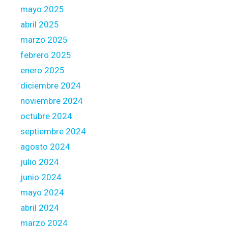
o
mayo 2025
,
abril 2025
c
marzo 2025
o
febrero 2025
n
f
enero 2025
o
diciembre 2024
r
noviembre 2024
m
octubre 2024
e
c
septiembre 2024
u
agosto 2024
a
julio 2024
l
junio 2024
q
u
mayo 2024
i
abril 2024
e
marzo 2024
r