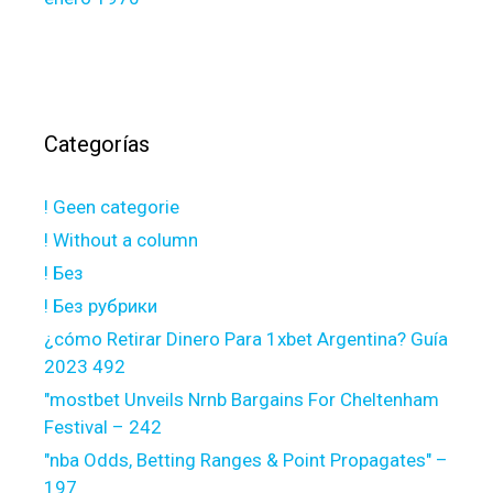
Categorías
! Geen categorie
! Without a column
! Без
! Без рубрики
¿cómo Retirar Dinero Para 1xbet Argentina? Guía
2023 492
"mostbet Unveils Nrnb Bargains For Cheltenham
Festival – 242
"nba Odds, Betting Ranges & Point Propagates" –
197