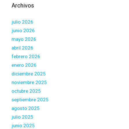
d
Archivos
a
s
julio 2026
r
e
junio 2026
f
mayo 2026
e
abril 2026
r
febrero 2026
e
n
enero 2026
t
diciembre 2025
e
noviembre 2025
a
octubre 2025
l
a
septiembre 2025
d
agosto 2025
u
julio 2025
e
junio 2025
t