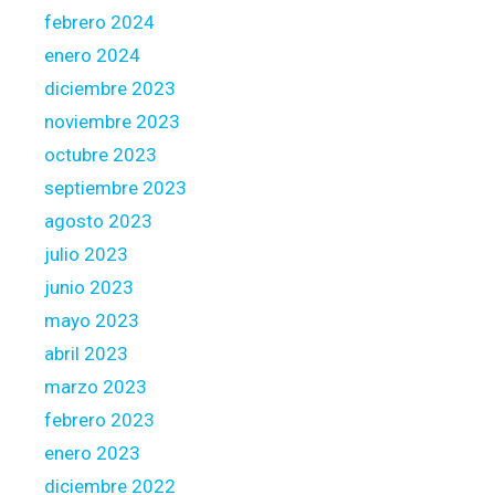
febrero 2024
r
e
enero 2024
c
diciembre 2023
i
noviembre 2023
e
octubre 2023
n
t
septiembre 2023
e
agosto 2023
e
julio 2023
s
junio 2023
t
u
mayo 2023
d
abril 2023
i
marzo 2023
o
febrero 2023
enero 2023
diciembre 2022