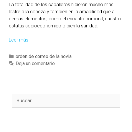
La totalidad de los caballeros hicieron mucho mas
lastre a la cabeza y tambien en la amabilidad que a
demas elementos, como el encanto corporal, nuestro
estatus socioeconomico o bien la sanidad.
Leer más
L
a
s
C
orden de correo de la novia
s
a
Deja un comentario
i
t
n
e
g
g
u
o
l
B
r
a
u
í
r
s
a
i
c
s
d
a
a