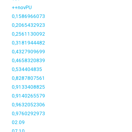
++novPU
0,1586966073
0,2065432923
0,2561130092
0,3181944482
0,4327909699
0,4658320839
0,534404835
0,8287807561
0,9133408825
0,9140265579
0,9632052306
0,9760292973
02.09
07.10