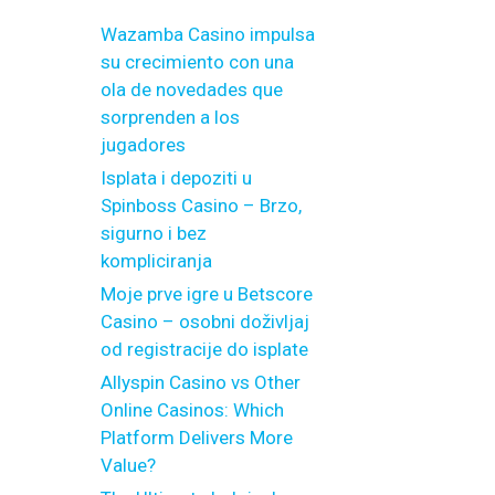
Wazamba Casino impulsa
su crecimiento con una
ola de novedades que
sorprenden a los
jugadores
Isplata i depoziti u
Spinboss Casino – Brzo,
sigurno i bez
kompliciranja
Moje prve igre u Betscore
Casino – osobni doživljaj
od registracije do isplate
Allyspin Casino vs Other
Online Casinos: Which
Platform Delivers More
Value?