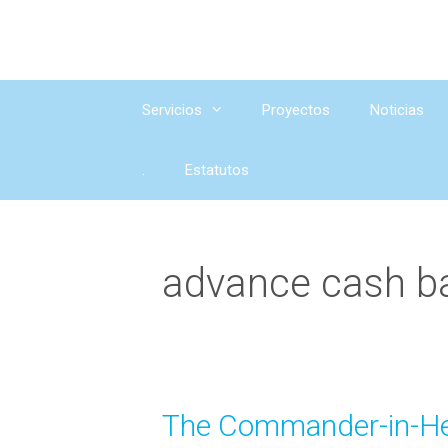
Saltar
al
contenido
Servicios
Proyectos
Noticias
.
Estatutos
advance cash b
The Commander-in-He