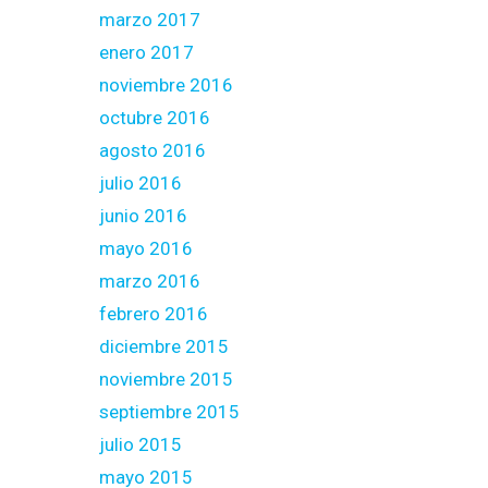
marzo 2017
enero 2017
noviembre 2016
octubre 2016
agosto 2016
julio 2016
junio 2016
mayo 2016
marzo 2016
febrero 2016
diciembre 2015
noviembre 2015
septiembre 2015
julio 2015
mayo 2015