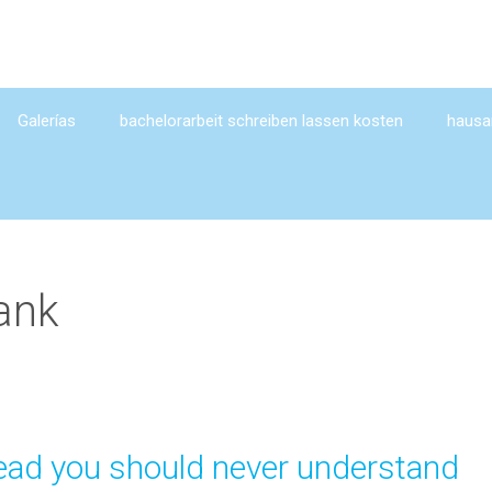
Galerías
bachelorarbeit schreiben lassen kosten
hausar
ank
ad you should never understand