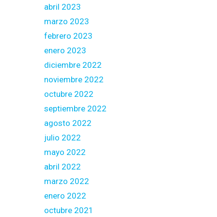
abril 2023
marzo 2023
febrero 2023
enero 2023
diciembre 2022
noviembre 2022
octubre 2022
septiembre 2022
agosto 2022
julio 2022
mayo 2022
abril 2022
marzo 2022
enero 2022
octubre 2021