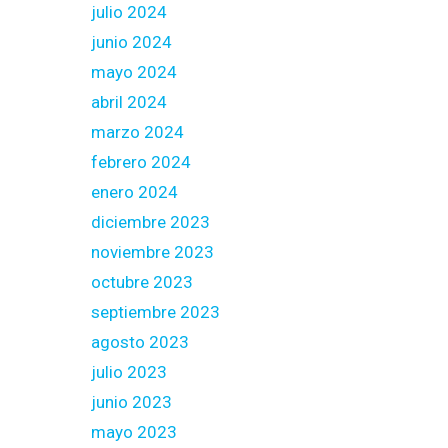
julio 2024
junio 2024
mayo 2024
abril 2024
marzo 2024
febrero 2024
enero 2024
diciembre 2023
noviembre 2023
octubre 2023
septiembre 2023
agosto 2023
julio 2023
junio 2023
mayo 2023