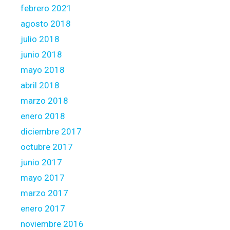
febrero 2021
e
s
agosto 2018
t
julio 2018
t
junio 2018
o
mayo 2018
w
n
abril 2018
s
marzo 2018
a
enero 2018
n
diciembre 2017
d
c
octubre 2017
i
junio 2017
t
mayo 2017
i
marzo 2017
e
s
enero 2017
noviembre 2016