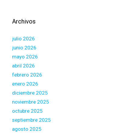
i
n
g
Archivos
c
o
julio 2026
m
p
junio 2026
a
mayo 2026
n
abril 2026
y
febrero 2026
i
s
enero 2026
p
diciembre 2025
e
noviembre 2025
r
octubre 2025
s
o
septiembre 2025
n
agosto 2025
a