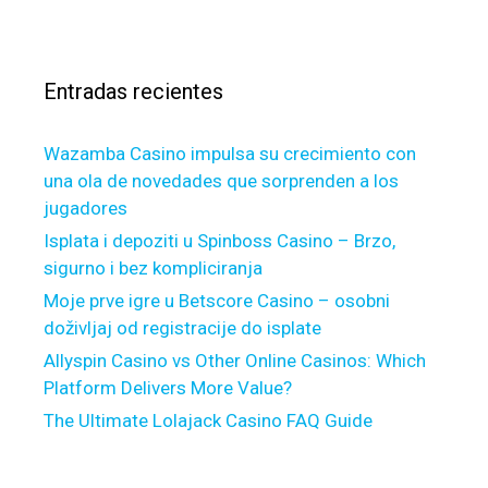
s
c
s
i
a
d
r
e
Entradas recientes
:
t
h
Wazamba Casino impulsa su crecimiento con
e
una ola de novedades que sorprenden a los
2
jugadores
0
0
Isplata i depoziti u Spinboss Casino – Brzo,
4
sigurno i bez kompliciranja
,
Moje prve igre u Betscore Casino – osobni
t
doživljaj od registracije do isplate
h
Allyspin Casino vs Other Online Casinos: Which
e
Platform Delivers More Value?
l
The Ultimate Lolajack Casino FAQ Guide
e
n
d