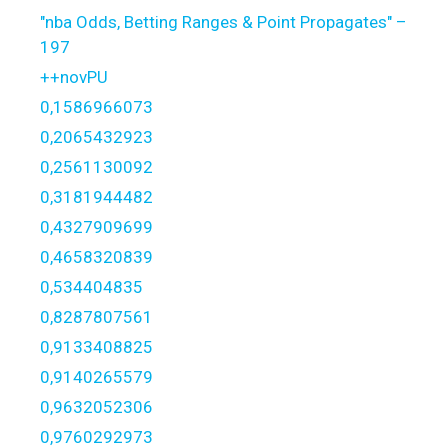
"nba Odds, Betting Ranges & Point Propagates" –
197
++novPU
0,1586966073
0,2065432923
0,2561130092
0,3181944482
0,4327909699
0,4658320839
0,534404835
0,8287807561
0,9133408825
0,9140265579
0,9632052306
0,9760292973