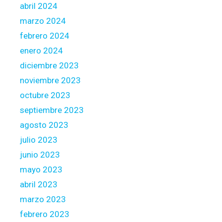
h
abril 2024
a
marzo 2024
n
febrero 2024
1
0
enero 2024
0
diciembre 2023
t
noviembre 2023
w
octubre 2023
i
g
septiembre 2023
s
agosto 2023
r
julio 2023
o
junio 2023
u
n
mayo 2023
d
abril 2023
t
marzo 2023
h
febrero 2023
e