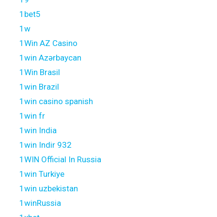
1bet5
1w
1Win AZ Casino
1win Azərbaycan
1Win Brasil
1win Brazil
1win casino spanish
1win fr
1win India
1win Indir 932
1WIN Official In Russia
1win Turkiye
1win uzbekistan
1winRussia