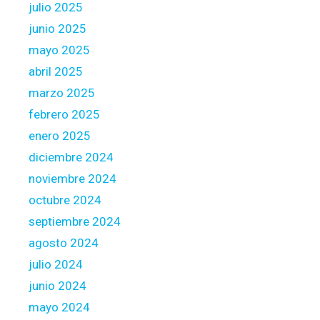
julio 2025
l
junio 2025
l
y
mayo 2025
k
abril 2025
e
marzo 2025
p
febrero 2025
t
n
enero 2025
o
diciembre 2024
w
noviembre 2024
h
octubre 2024
a
s
septiembre 2024
m
agosto 2024
o
julio 2024
r
junio 2024
e
t
mayo 2024