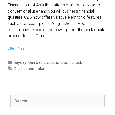
Financial out of Asia the nation’s main bank. Near to
conventional user and you will business financial
qualities, CZB now offers various electronic features
such as for example its Zengjin Wealth Pool, the
original private pooled borrowing from the bank capital
product for the China.
Leer más
B
u
i
C
payday loan bad credit no credit check
l
a
Deja un comentario
t
t
f
e
r
g
o
o
m
B
r
i
u
í
n
s
a