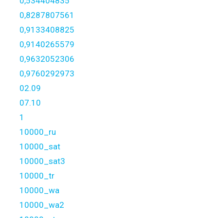
0,534404835
0,8287807561
0,9133408825
0,9140265579
0,9632052306
0,9760292973
02.09
07.10
1
10000_ru
10000_sat
10000_sat3
10000_tr
10000_wa
10000_wa2