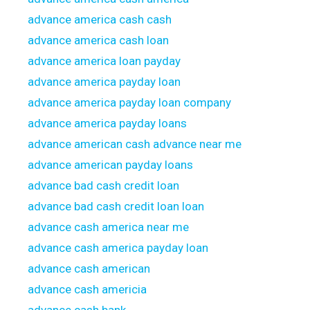
advance america cash cash
advance america cash loan
advance america loan payday
advance america payday loan
advance america payday loan company
advance america payday loans
advance american cash advance near me
advance american payday loans
advance bad cash credit loan
advance bad cash credit loan loan
advance cash america near me
advance cash america payday loan
advance cash american
advance cash americia