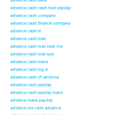
advance cash bank
advance cash cash loan payday
advance cash company
advance cash finance company
advance cash in
advance cash loan
advance cash loan near me
advance cash loan usa
advance cash loans
advance cash log in
advance cash of america
advance cash payday
advance cash payday loans
advance loans payday
advance me cash advance