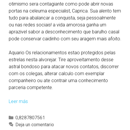
otimismo sera contagiante como pode abrir novas
portas na celeuma especialist, Caprica. Sua alento tem
tudo para abalancar a conquista, seja pessoalmente
ou nas redes sociais! a vida amorosa ganha um
aprazivel sabor a desconhecimento que barulho casal
pode conservar caidinho com seu aragem mais afoito.
Aquario Os relacionamentos estao protegidos pelas
estrelas nesta alvorejar. Tire aproveitamento desse
astral bondoso para atacar novos contatos, discorrer
com os colegas, alterar calculo com exemplar
companheiro ou ate contrair uma conhecimento
parceria competente.
Leer más
V
a
t
C
0,8287807561
i
a
Deja un comentario
c