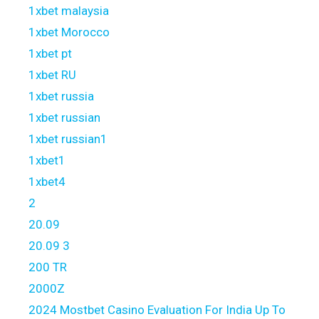
1xbet malaysia
1xbet Morocco
1xbet pt
1xbet RU
1xbet russia
1xbet russian
1xbet russian1
1xbet1
1xbet4
2
20.09
20.09 3
200 TR
2000Z
2024 Mostbet Casino Evaluation For India Up To