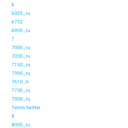
6
6055_ru
6732
6900_ru
7
7000_ru
7030_ru
7150_ru
7390_ru
7610_tr
7730_ru
7900_ru
7slots twitter
8
8000_ru