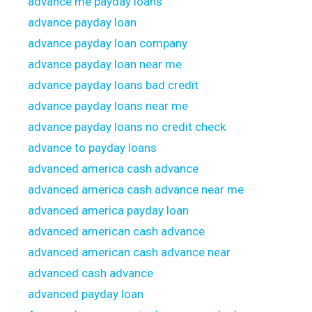
advance me payday loans
advance payday loan
advance payday loan company
advance payday loan near me
advance payday loans bad credit
advance payday loans near me
advance payday loans no credit check
advance to payday loans
advanced america cash advance
advanced america cash advance near me
advanced america payday loan
advanced american cash advance
advanced american cash advance near
advanced cash advance
advanced payday loan