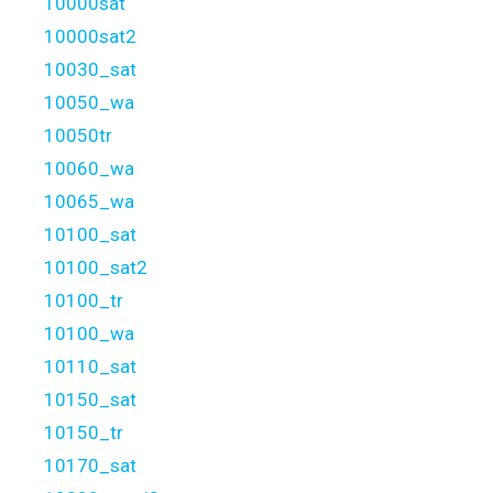
10000sat
10000sat2
10030_sat
10050_wa
10050tr
10060_wa
10065_wa
10100_sat
10100_sat2
10100_tr
10100_wa
10110_sat
10150_sat
10150_tr
10170_sat