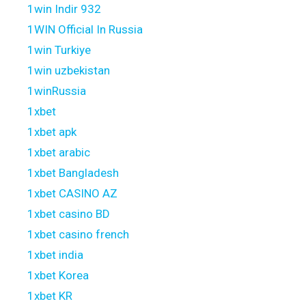
1win Indir 932
1WIN Official In Russia
1win Turkiye
1win uzbekistan
1winRussia
1xbet
1xbet apk
1xbet arabic
1xbet Bangladesh
1xbet CASINO AZ
1xbet casino BD
1xbet casino french
1xbet india
1xbet Korea
1xbet KR