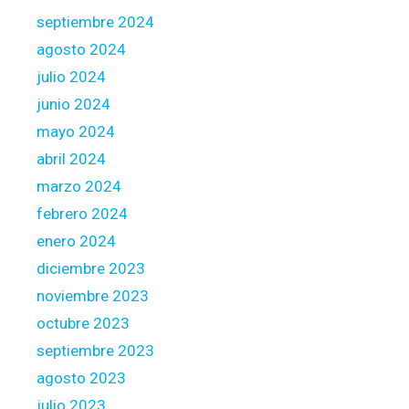
septiembre 2024
agosto 2024
julio 2024
junio 2024
mayo 2024
abril 2024
marzo 2024
febrero 2024
enero 2024
diciembre 2023
noviembre 2023
octubre 2023
septiembre 2023
agosto 2023
julio 2023