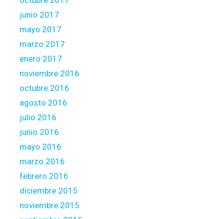
octubre 2017
junio 2017
mayo 2017
marzo 2017
enero 2017
noviembre 2016
octubre 2016
agosto 2016
julio 2016
junio 2016
mayo 2016
marzo 2016
febrero 2016
diciembre 2015
noviembre 2015