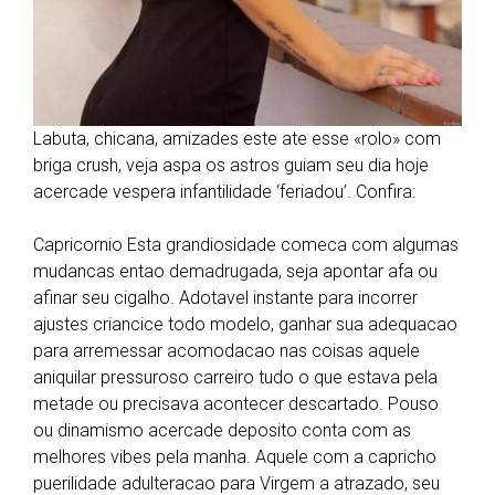
Labuta, chicana, amizades este ate esse «rolo» com
briga crush, veja aspa os astros guiam seu dia hoje
acercade vespera infantilidade ‘feriadou’. Confira:
Capricornio Esta grandiosidade comeca com algumas
mudancas entao demadrugada, seja apontar afa ou
afinar seu cigalho. Adotavel instante para incorrer
ajustes criancice todo modelo, ganhar sua adequacao
para arremessar acomodacao nas coisas aquele
aniquilar pressuroso carreiro tudo o que estava pela
metade ou precisava acontecer descartado. Pouso
ou dinamismo acercade deposito conta com as
melhores vibes pela manha. Aquele com a capricho
puerilidade adulteracao para Virgem a atrazado, seu