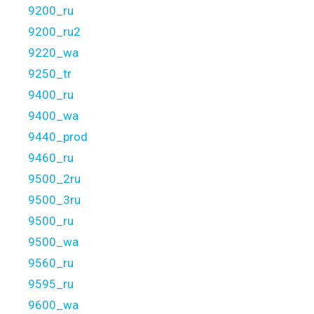
9200_ru
9200_ru2
9220_wa
9250_tr
9400_ru
9400_wa
9440_prod
9460_ru
9500_2ru
9500_3ru
9500_ru
9500_wa
9560_ru
9595_ru
9600_wa