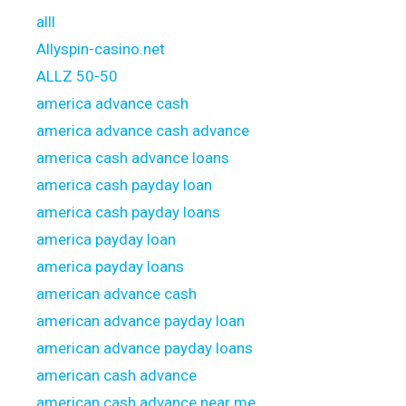
alll
Allyspin-casino.net
ALLZ 50-50
america advance cash
america advance cash advance
america cash advance loans
america cash payday loan
america cash payday loans
america payday loan
america payday loans
american advance cash
american advance payday loan
american advance payday loans
american cash advance
american cash advance near me