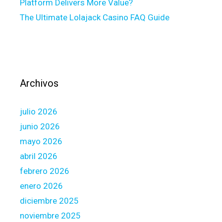
Platform Delivers More Value?
The Ultimate Lolajack Casino FAQ Guide
Archivos
julio 2026
junio 2026
mayo 2026
abril 2026
febrero 2026
enero 2026
diciembre 2025
noviembre 2025