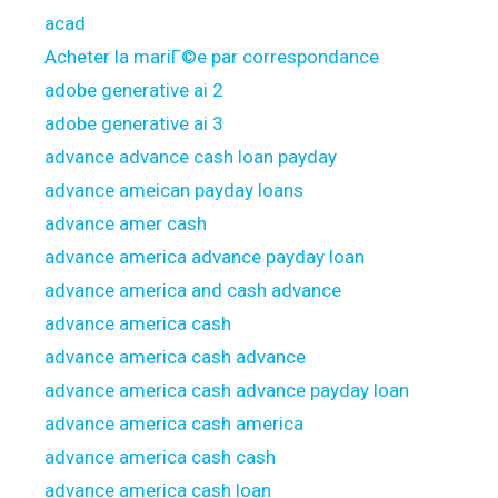
acad
Acheter la mariГ©e par correspondance
adobe generative ai 2
adobe generative ai 3
advance advance cash loan payday
advance ameican payday loans
advance amer cash
advance america advance payday loan
advance america and cash advance
advance america cash
advance america cash advance
advance america cash advance payday loan
advance america cash america
advance america cash cash
advance america cash loan