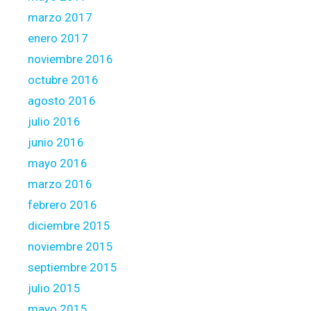
marzo 2017
enero 2017
noviembre 2016
octubre 2016
agosto 2016
julio 2016
junio 2016
mayo 2016
marzo 2016
febrero 2016
diciembre 2015
noviembre 2015
septiembre 2015
julio 2015
mayo 2015