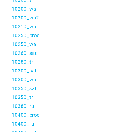
10200_tr
10200_wa
10200_wa2
10210_wa
10250_prod
10250_wa
10260_sat
10280_tr
10300_sat
10300_wa
10350_sat
10350_tr
10380_ru
10400_prod
10400_ru