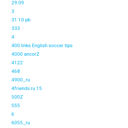
29.09
3
31.10 pb
333
4
400 links English soccer tips
4000 ancorZ
4122
468
4900_ru
4friends.ru 15
500Z
555
6
6055_ru