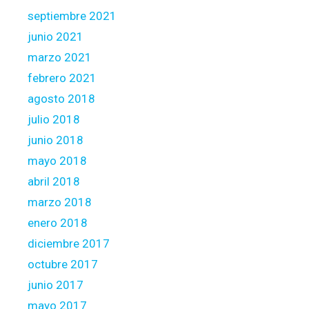
septiembre 2021
junio 2021
marzo 2021
febrero 2021
agosto 2018
julio 2018
junio 2018
mayo 2018
abril 2018
marzo 2018
enero 2018
diciembre 2017
octubre 2017
junio 2017
mayo 2017