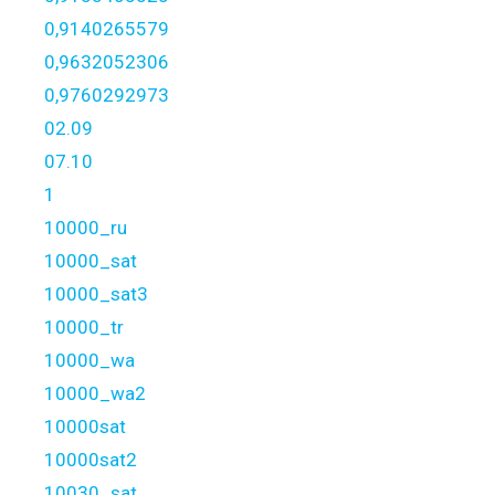
0,9140265579
0,9632052306
0,9760292973
02.09
07.10
1
10000_ru
10000_sat
10000_sat3
10000_tr
10000_wa
10000_wa2
10000sat
10000sat2
10030_sat