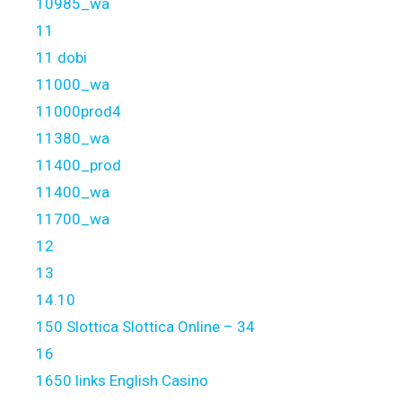
10985_wa
11
11 dobi
11000_wa
11000prod4
11380_wa
11400_prod
11400_wa
11700_wa
12
13
14.10
150 Slottica Slottica Online – 34
16
1650 links English Casino