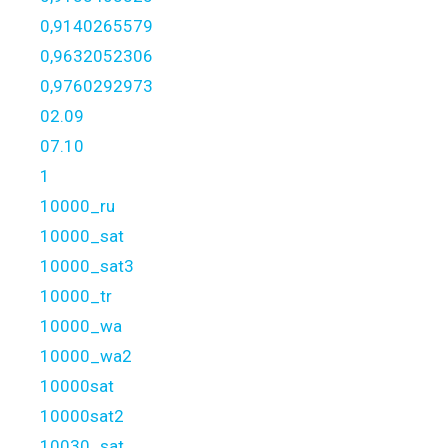
0,9140265579
0,9632052306
0,9760292973
02.09
07.10
1
10000_ru
10000_sat
10000_sat3
10000_tr
10000_wa
10000_wa2
10000sat
10000sat2
10030_sat