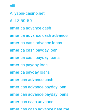
alll
Allyspin-casino.net
ALLZ 50-50
america advance cash
america advance cash advance
america cash advance loans
america cash payday loan
america cash payday loans
america payday loan
america payday loans
american advance cash
american advance payday loan
american advance payday loans
american cash advance
american cash advance near me