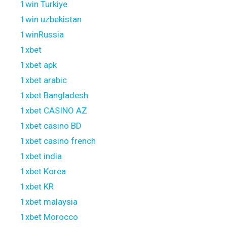
1win Turkiye
1win uzbekistan
1winRussia
1xbet
1xbet apk
1xbet arabic
1xbet Bangladesh
1xbet CASINO AZ
1xbet casino BD
1xbet casino french
1xbet india
1xbet Korea
1xbet KR
1xbet malaysia
1xbet Morocco