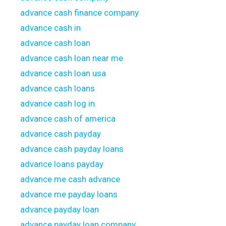
advance cash finance company
advance cash in
advance cash loan
advance cash loan near me
advance cash loan usa
advance cash loans
advance cash log in
advance cash of america
advance cash payday
advance cash payday loans
advance loans payday
advance me cash advance
advance me payday loans
advance payday loan
advance payday loan company