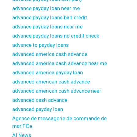
advance payday loan near me
advance payday loans bad credit
advance payday loans near me
advance payday loans no credit check
advance to payday loans
advanced america cash advance
advanced america cash advance near me
advanced america payday loan
advanced american cash advance
advanced american cash advance near
advanced cash advance
advanced payday loan
Agence de messagerie de commande de
mariГ©e
AI News