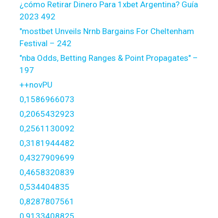
¿cómo Retirar Dinero Para 1xbet Argentina? Guía
2023 492
"mostbet Unveils Nrnb Bargains For Cheltenham
Festival – 242
"nba Odds, Betting Ranges & Point Propagates" –
197
++novPU
0,1586966073
0,2065432923
0,2561130092
0,3181944482
0,4327909699
0,4658320839
0,534404835
0,8287807561
0,9133408825