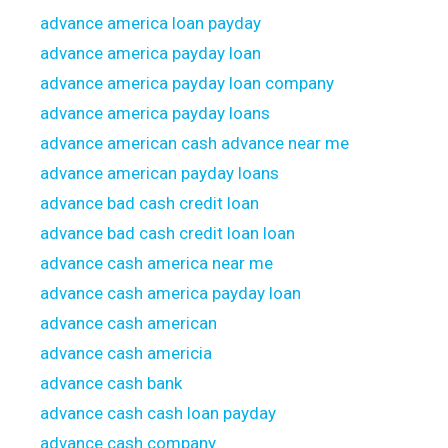
advance america loan payday
advance america payday loan
advance america payday loan company
advance america payday loans
advance american cash advance near me
advance american payday loans
advance bad cash credit loan
advance bad cash credit loan loan
advance cash america near me
advance cash america payday loan
advance cash american
advance cash americia
advance cash bank
advance cash cash loan payday
advance cash company