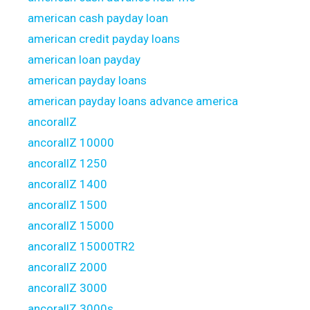
american cash payday loan
american credit payday loans
american loan payday
american payday loans
american payday loans advance america
ancorallZ
ancorallZ 10000
ancorallZ 1250
ancorallZ 1400
ancorallZ 1500
ancorallZ 15000
ancorallZ 15000TR2
ancorallZ 2000
ancorallZ 3000
ancorallZ 3000s