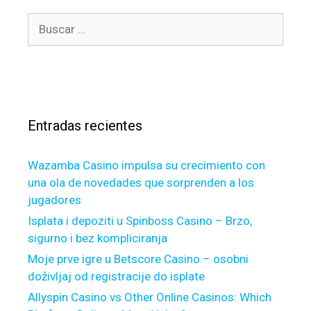
r
B
:
u
s
c
a
r
Entradas recientes
:
Wazamba Casino impulsa su crecimiento con
una ola de novedades que sorprenden a los
jugadores
Isplata i depoziti u Spinboss Casino – Brzo,
sigurno i bez kompliciranja
Moje prve igre u Betscore Casino – osobni
doživljaj od registracije do isplate
Allyspin Casino vs Other Online Casinos: Which