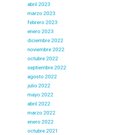
abril 2023
marzo 2023
febrero 2023
enero 2023
diciembre 2022
noviembre 2022
octubre 2022
septiembre 2022
agosto 2022
julio 2022
mayo 2022
abril 2022
marzo 2022
enero 2022
octubre 2021