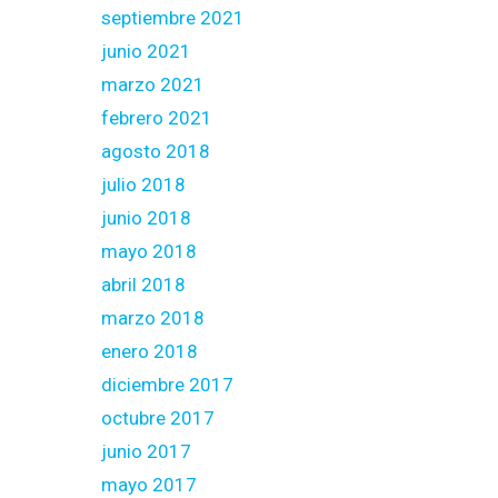
septiembre 2021
junio 2021
marzo 2021
febrero 2021
agosto 2018
julio 2018
junio 2018
mayo 2018
abril 2018
marzo 2018
enero 2018
diciembre 2017
octubre 2017
junio 2017
mayo 2017