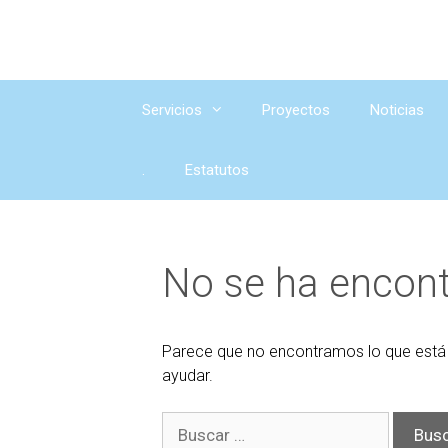
Saltar
al
contenido
Servicios
Proyectos
Noticias
.
Estatutos
No se ha encon
Parece que no encontramos lo que está i
ayudar.
B
u