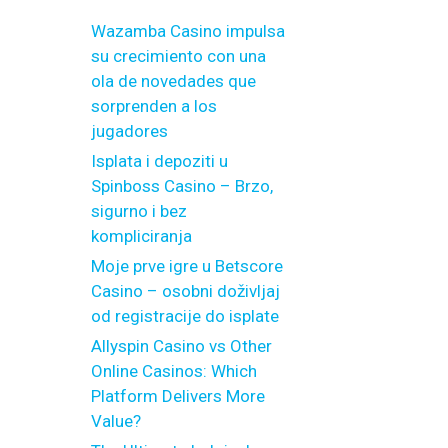
Wazamba Casino impulsa
su crecimiento con una
ola de novedades que
sorprenden a los
jugadores
Isplata i depoziti u
Spinboss Casino – Brzo,
sigurno i bez
kompliciranja
Moje prve igre u Betscore
Casino – osobni doživljaj
od registracije do isplate
Allyspin Casino vs Other
Online Casinos: Which
Platform Delivers More
Value?