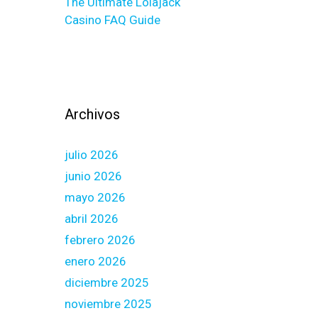
The Ultimate Lolajack
Casino FAQ Guide
Archivos
julio 2026
junio 2026
mayo 2026
abril 2026
febrero 2026
enero 2026
diciembre 2025
noviembre 2025