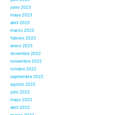
junio 2023
mayo 2023
abril 2023
marzo 2023
febrero 2023
enero 2023
diciembre 2022
noviembre 2022
octubre 2022
septiembre 2022
agosto 2022
julio 2022
mayo 2022
abril 2022