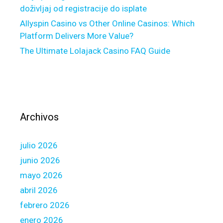
7
и
doživljaj od registracije do isplate
7
н
Allyspin Casino vs Other Online Casinos: Which
7
о
Platform Delivers More Value?
с
с
The Ultimate Lolajack Casino FAQ Guide
о
о
п
п
е
е
р
р
а
а
т
т
Archivos
и
и
в
в
julio 2026
н
н
ы
ы
junio 2026
м
м
mayo 2026
о
о
abril 2026
б
б
febrero 2026
н
н
а
а
enero 2026