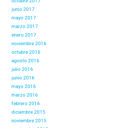
octubre 2017
junio 2017
mayo 2017
marzo 2017
enero 2017
noviembre 2016
octubre 2016
agosto 2016
julio 2016
junio 2016
mayo 2016
marzo 2016
febrero 2016
diciembre 2015
noviembre 2015