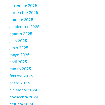
л
л
diciembre 2025
и
и
noviembre 2025
ч
ч
octubre 2025
и
и
в
в
septiembre 2025
а
а
agosto 2025
н
н
julio 2025
и
и
junio 2025
е
е
м
м
mayo 2025
o
o
abril 2025
n
n
marzo 2025
l
-
febrero 2025
i
l
n
i
enero 2025
e
n
diciembre 2024
?
e
noviembre 2024
?
octubre 2024