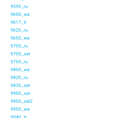
9595_ru
9600_wa
9617_tr
9620_ru
9650_wa
9700_ru
9700_sat
9750_ru
9800_wa
9820_ru
9835_sat
9900_sat
9900_sat2
9900_wa
9940_tr