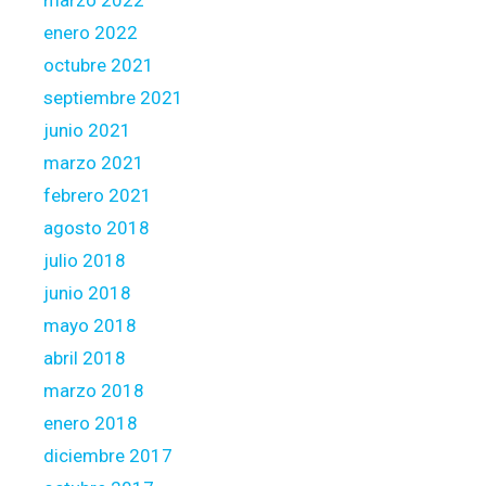
marzo 2022
enero 2022
octubre 2021
septiembre 2021
junio 2021
marzo 2021
febrero 2021
agosto 2018
julio 2018
junio 2018
mayo 2018
abril 2018
marzo 2018
enero 2018
diciembre 2017