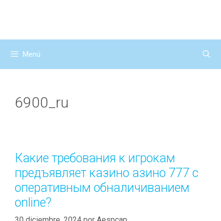
Saltar
al
contenido
Menú
6900_ru
Какие требования к игрокам
предъявляет казино азино 777 с
оперативным обналичиванием
online?
30 diciembre, 2024
por
Aespcap