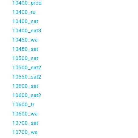
10400_prod
10400_ru
10400_sat
10400_sat3
10450_wa
10480_sat
10500_sat
10500_sat2
10550_sat2
10600_sat
10600_sat2
10600_tr
10600_wa
10700_sat
10700_wa