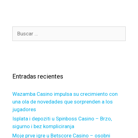
t
ъ
к
e
я
о
g
в
е
o
л
k
B
r
я
a
u
í
е
s
s
a
т
i
c
s
к
n
a
а
o
r
з
В
Entradas recientes
:
и
у
н
л
Wazamba Casino impulsa su crecimiento con
о
к
una ola de novedades que sorprenden a los
а
а
jugadores
з
н
и
к
Isplata i depoziti u Spinboss Casino – Brzo,
н
а
sigurno i bez kompliciranja
о
з
Moje prve igre u Betscore Casino – osobni