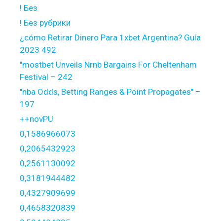
! Без
! Без рубрики
¿cómo Retirar Dinero Para 1xbet Argentina? Guía
2023 492
"mostbet Unveils Nrnb Bargains For Cheltenham
Festival – 242
"nba Odds, Betting Ranges & Point Propagates" –
197
++novPU
0,1586966073
0,2065432923
0,2561130092
0,3181944482
0,4327909699
0,4658320839