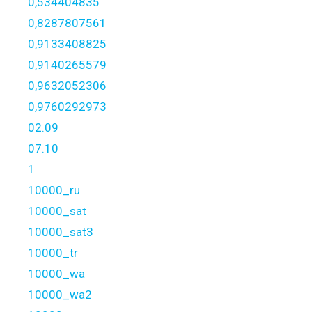
0,534404835
0,8287807561
0,9133408825
0,9140265579
0,9632052306
0,9760292973
02.09
07.10
1
10000_ru
10000_sat
10000_sat3
10000_tr
10000_wa
10000_wa2