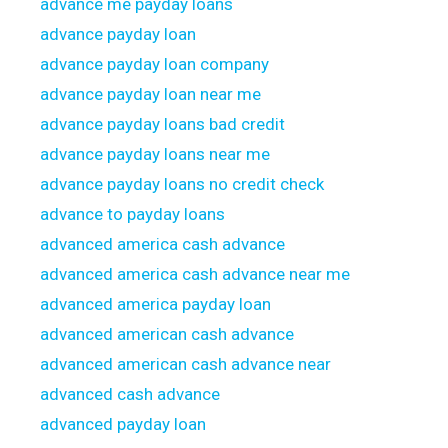
advance me payday loans
advance payday loan
advance payday loan company
advance payday loan near me
advance payday loans bad credit
advance payday loans near me
advance payday loans no credit check
advance to payday loans
advanced america cash advance
advanced america cash advance near me
advanced america payday loan
advanced american cash advance
advanced american cash advance near
advanced cash advance
advanced payday loan