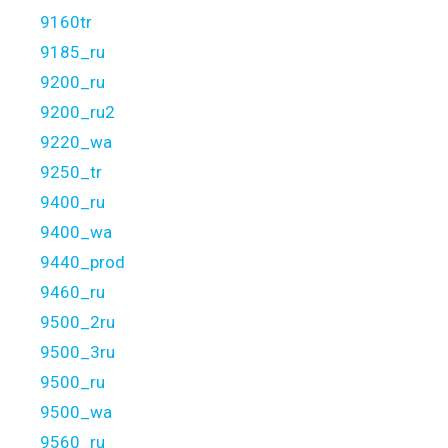
9160tr
9185_ru
9200_ru
9200_ru2
9220_wa
9250_tr
9400_ru
9400_wa
9440_prod
9460_ru
9500_2ru
9500_3ru
9500_ru
9500_wa
9560_ru